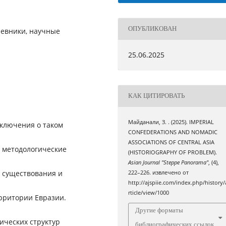
ОПУБЛИКОВАН
чевники, научные
25.06.2025
КАК ЦИТИРОВАТЬ
Майданали, З. . (2025). IMPERIAL
аключения о таком
CONFEDERATIONS AND NOMADIC
ASSOCIATIONS OF CENTRAL ASIA
и методологические
(HISTORIOGRAPHY OF PROBLEM).
Asian Journal "Steppe Panorama"
, (4),
 существования и
222–226. извлечено от
http://ajspiie.com/index.php/history/
rticle/view/1000
рритории Евразии.
Другие форматы
ических структур
библиографических ссылок