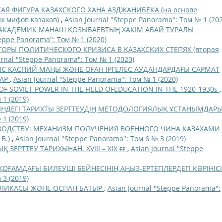
АЯ ФИГУРА КАЗАХСКОГО ХАНА АЗДЖАНИБЕКА (на основе
х мифов казахов)
,
Asian Journal "Steppe Panorama": Том № 1 (202
АКАДЕМИК МАНАШ ҚОЗЫБАЕВТЫҢ ХАКІМ АБАЙ ТУРАЛЫ
teppe Panorama": Том № 1 (2020)
ОРЫ ПОЛИТИЧЕСКОГО КРИЗИСА В КАЗАХСКИХ СТЕПЯХ (вторая
urnal "Steppe Panorama": Том № 1 (2020)
С КАСПИЙ МАҢЫ ЖƏНЕ ОҒАН ІРГЕЛЕС АУДАНДАРДАҒЫ САРМАТ
ЛАР
,
Asian Journal "Steppe Panorama": Том № 1 (2020)
F SOVIET POWER IN THE FIELD OFEDUCATION IN THE 1920-1930s
,
 1 (2019)
ІНДЕГІ ТАРИХТЫ ЗЕРТТЕУДІҢ МЕТОДОЛОГИЯЛЫҚ ҰСТАНЫМДАР
 1 (2019)
ВОДСТВУ: МЕХАНИЗМ ПОЛУЧЕНИЯ ВОЕННОГО ЧИНА КАЗАХАМИ
В.)
,
Asian Journal "Steppe Panorama": Том 6 № 3 (2019)
ЗЕРТТЕУ ТАРИХЫНАН. ХVІІІ – ХІХ ғғ
,
Asian Journal "Steppe
ОҒАМДАҒЫ БИЛЕУШІ БЕЙНЕСІНІҢ АҢЫЗ-ЕРТЕГІЛЕРДЕГІ КӨРІНІС
 3 (2019)
БЛИКАСЫ ЖƏНЕ ОСПАН БАТЫР
,
Asian Journal "Steppe Panorama":