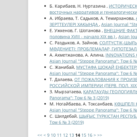
Б. Карибаев, Н. Нуртазина ,
ИСТОРИЧЕСК
восточных нарративов и генеалогически
А. Ибраева, Т. Садыков, А. Темирханова,
ЗЕРТТЕУЛЕРІ ХАҚЫНДА
,
Asian Journal "S
Е. Ужкенов, Г. Шотанова ,
ВНЕШНИЕ ФАКТ
половина XVIII - начало XIX вв.)
,
Asian Jo
С. Раздыков, А. Зайнов,
СОЛТҮСТІК-ШЫҒЫ
МƏДЕНИЕТІ: ПРОБЛЕМАЛАР, ГИПОТЕЗА
А. Ахметжанова, А. Алина,
INNOVATIONS O
Asian Journal "Steppe Panorama": Том 6 №
С. Жанибай,
МҰСТАФА ШОҚАЙ ЕҢБЕКТЕР
Asian Journal "Steppe Panorama": Том 6 №
Т. Далаева,
ОТ ПОЖАЛОВАНИЯ К ПРОИЗ
РОССИЙСКОЙ ИМПЕРИИ (ПЕРВ. ПОЛ. XIX 
З. Мырзатаева,
ҚАРАТАУДЫ ГЕОЛОГИЯЛЫҚ 
Panorama": Том 6 № 3 (2019)
М. Ногайбаева, А. Токсанбаев,
КӨШПЕЛІ Қ
Asian Journal "Steppe Panorama": Том 6 №
С. Шилдебай,
ШЫҒЫС ТҮРКІСТАН РЕСПУ
Том 6 № 3 (2019)
<<
<
9
10
11
12
13
14
15
16
>
>>