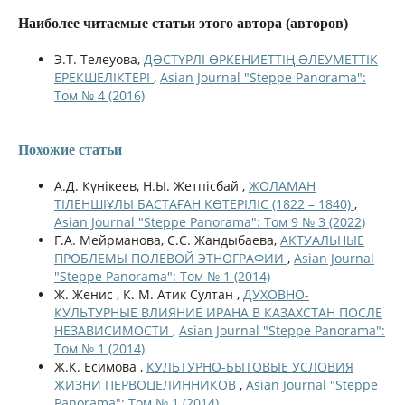
Наиболее читаемые статьи этого автора (авторов)
Э.Т. Телеуова,
ДƏСТҮРЛІ ӨРКЕНИЕТТІҢ ƏЛЕУМЕТТІК
ЕРЕКШЕЛІКТЕРІ
,
Asian Journal "Steppe Panorama":
Том № 4 (2016)
Похожие статьи
A.Д. Күнiкeeв, Н.Ы. Жeтпiсбaй ,
ЖOЛAМAН
ТIЛEНШIҰЛЫ БAСТAҒAН КӨТEРIЛIС (1822 – 1840)
,
Asian Journal "Steppe Panorama": Том 9 № 3 (2022)
Г.А. Мейрманова, С.С. Жандыбаева,
АКТУАЛЬНЫЕ
ПРОБЛЕМЫ ПОЛЕВОЙ ЭТНОГРАФИИ
,
Asian Journal
"Steppe Panorama": Том № 1 (2014)
Ж. Женис , К. М. Атик Султан ,
ДУХОВНО-
КУЛЬТУРНЫЕ ВЛИЯНИЕ ИРАНА В КАЗАХСТАН ПОСЛЕ
НЕЗАВИСИМОСТИ
,
Asian Journal "Steppe Panorama":
Том № 1 (2014)
Ж.К. Есимова ,
КУЛЬТУРНО-БЫТОВЫЕ УСЛОВИЯ
ЖИЗНИ ПЕРВОЦЕЛИННИКОВ
,
Asian Journal "Steppe
Panorama": Том № 1 (2014)