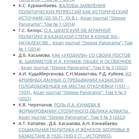
К.С. Курманбаева,
ЖАЛОБЫ-ЗАЯВЛЕНИЯ
ПОЛИТИЧЕСКИХ РЕПРЕССИЙ КАК ИСТОРИЧЕСКИЙ
ИСТОЧНИК (20-30-ГГ. ХХ В.)
,
Asian Journal "Steppe
Panorama": Том № 1 (2014)
Г.С. Белоус,
О.А. ШКАПСКИЙ ОБ АГРАРНОЙ
ПОЛИТИКЕ В КАЗАХСКОЙ СТЕПИ В КОНЦЕ XIX‒
НАЧАЛЕXX ВВ.
,
Asian Journal "Steppe Panorama": Том
№ 1 (2014)
Д.Б. Касымова,
КАК «УХОДИЛИ» СО СВОИХ ПОСТОВ
Ж. ШАЯХМЕТОВ И Д. КУНАЕВ: ОБЩЕЕ И ОСОБЕННОЕ
,
Asian Journal "Steppe Panorama": Том 9 № 3 (2022)
А.И. Кудайбергенова, С.Н.Мамытова, Р.Д. Кубеев,
ИЗ
АРХИВНЫХ ДАННЫХ О ПРЕБЫВАНИИ КАЗАХСКИХ
ГОЛОДОБЕЖЕНЦЕВ НА МЕСТАХ ОТКОЧЕВКИ (1931 –
1933)
,
Asian Journal "Steppe Panorama": Том 9 № 3
(2022)
К.В. Черепанов,
РОЛЬ Д.А. КУНАЕВА В
ФОРМИРОВАНИИ СТОЛИЧНОГО ОБЛИКА АЛМАТЫ
,
Asian Journal "Steppe Panorama": Том 9 № 3 (2022)
А.Т. Капаева , Д.Б. Касымова, А.Н. Конкабаева,
СОЦИАЛЬНАЯ ПОЛИТИКА И ЖЕНСКОЕ ЗДОРОВЬЕ В
КАЗАХСТАНЕ В 1920–1930-Е ГГ.: ИСТОРИКО-