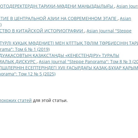
 ФОТОДЕРЕКТЕРДІҢ ТАРИХИ-МƏДЕНИ МАҢЫЗДЫЛЫҒЫ
,
Asian Jour
ТИЕ В ЦЕНТРАЛЬНОЙ АЗИИ НА СОВРЕМЕННОМ ЭТАПЕ
,
Asian
)
НСТВО В КИТАЙСКОЙ ИСТОРИОГРАФИИ
,
Asian Journal "Steppe
ТҮРЛІ ҚҰҚЫҚ МƏДЕНИЕТІ МЕН ҰЛТТЫҚ ТƏЛІМ ТƏРБИЕСІНІҢ ТА
rama": Том 6 № 1 (2019)
ДУАҚАСОВТЫҢ ҚАЗАҚСТАНДЫ «КЕҢЕСТЕНДІРУ» ТУРАЛЫ
АМАЛЫҚ ДИСКУРС
,
Asian Journal "Steppe Panorama": Том 8 № 3 (2
ШІЛЕРІНІҢ ЕСЕПТЕРІНДЕГІ XVII ҒАСЫРДАҒЫ ҚАЗАҚ-БҰХАР ҚАРЫМ
norama": Том 12 № 5 (2025)
похожих статей
для этой статьи.