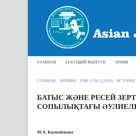
ГЛАВНАЯ
ТЕКУЩИЙ ВЫПУСК
АРХИВ
ГЛАВНАЯ
/
АРХИВЫ
/
ТОМ 11 № 2 (2024)
/
ИСТОРИЯ
БАТЫС ЖӘНЕ РЕСЕЙ ЗЕРТ
СОПЫЛЫҚТАҒЫ ӘУЛИЕЛІ
М.А. Касимбекова