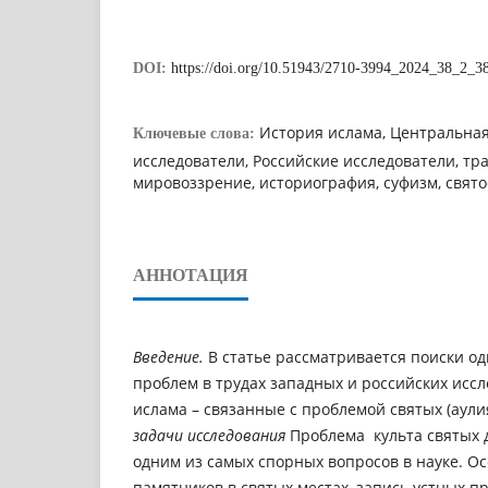
DOI:
https://doi.org/10.51943/2710-3994_2024_38_2_3
История ислама, Центральная
Ключевые слова:
исследователи, Российские исследователи, т
мировоззрение, историография, суфизм, свято
АННОТАЦИЯ
Введение.
В статье рассматривается поиски о
проблем в трудах западных и российских исс
ислама – связанные с проблемой святых (аули
задачи исследования
Проблема культа святых д
одним из самых спорных вопросов в науке. Ос
памятников в святых местах, запись устных п