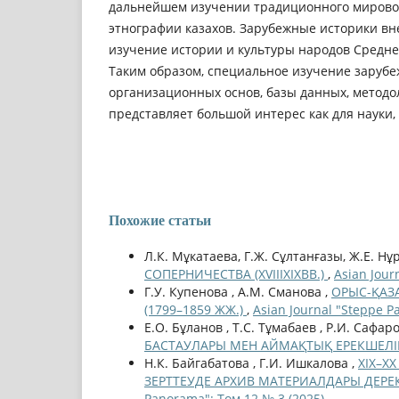
дальнейшем изучении традиционного мировоз
этнографии казахов. Зарубежные историки вн
изучение истории и культуры народов Средне
Таким образом, специальное изучение зарубе
организационных основ, базы данных, методо
представляет большой интерес как для науки, 
Похожие статьи
Л.К. Мұкатаева, Г.Ж. Сұлтанғазы, Ж.Е. Нұ
СОПЕРНИЧЕСТВА (XVIIIXIXВВ.)
,
Asian Jour
Г.У. Купенова , А.М. Сманова ,
ОРЫС-ҚАЗ
(1799–1859 ЖЖ.)
,
Asian Journal "Steppe P
Е.О. Бұланов , Т.С. Тұмабаев , Р.И. Сафаро
БАСТАУЛАРЫ МЕН АЙМАҚТЫҚ ЕРЕКШЕЛІ
Н.К. Байгабатова , Г.И. Ишкалова ,
ХІХ–Х
ЗЕРТТЕУДЕ АРХИВ МАТЕРИАЛДАРЫ ДЕРЕК 
Panorama": Том 12 № 3 (2025)