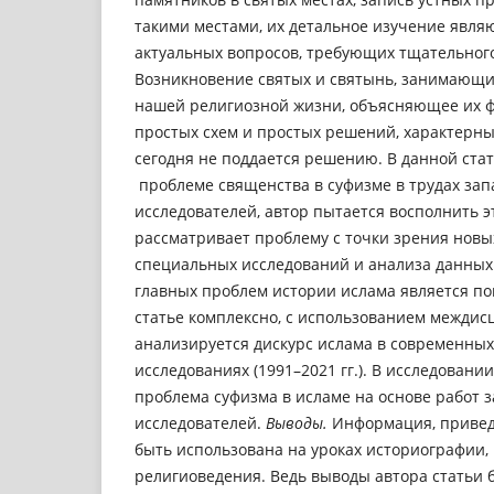
такими местами, их детальное изучение явля
актуальных вопросов, требующих тщательног
Возникновение святых и святынь, занимающи
нашей религиозной жизни, объясняющее их ф
простых схем и простых решений, характерных
сегодня не поддается решению. В данной ста
проблеме священства в суфизме в трудах зап
исследователей, автор пытается восполнить э
рассматривает проблему с точки зрения новы
специальных исследований и анализа данных
главных проблем истории ислама является пон
статье комплексно, с использованием междис
анализируется дискурс ислама в современны
исследованиях (1991–2021 гг.). В исследовани
проблема суфизма в исламе на основе работ 
исследователей.
Выводы.
Информация, привед
быть использована на уроках историографии,
религиоведения. Ведь выводы автора статьи 