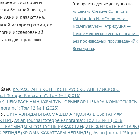
зрения, истории и
Это произведение доступно по
если большой вклад в
лицензии Creative Commons
й Азии и Казахстана.
«Attribution-NonCommercial-
жной историографии, ее
NoDerivatives» («Атрибуция —
логии исследований
Некоммерческое использование
так и для практики.
Без производных произведений») 
Всемирная
.
рбаев,
КАЗАХСТАН В КОНТЕКСТЕ РУССКО-АНГЛИЙСКОГО
nal "Steppe Panorama": Том № 2 (2016)
АҚ ШЕКАРАСЫНЫҢ ҚҰРЫЛУЫ: ОРЫНБОР ШЕКАРА КОМИССИЯСЫ
anorama": Том 12 № 1 (2025)
в ,
ОРТА АЗИЯДАҒЫ БАСМАШЫЛАР ҚОЗҒАЛЫСЫ: ТАРИХИ
КТЕРІ
,
Asian Journal "Steppe Panorama": Том 13 № 1 (2026)
Х Ғ. БАСЫНДАҒЫ СОЛТҮСТІК ҚАЗАҚСТАНДАҒЫ ЖЕР ҚАТЫНАСТАРЫ
РЕТІНДЕ (ҚР ОМА ҚҰЖАТТАРЫ НЕГІЗІНДЕ)
,
Asian Journal "Steppe