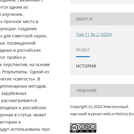
ются одним из
о изучения.
ВЫПУСК
х прочное место в
ункции, создание
Том 11 № 2 (2024)
 для советской науки,
тье, посвященной
адных и российских
РАЗДЕЛ
тот пробел и
х перспектив, на основе
ИСТОРИЯ
.
Результаты
. Одной из
ятие «святость». В
циплинарных методов,
ЛИЦЕНЗИЯ
х зарубежных
и рассматривается
Copyright (c) 2024 Электронный
западных и российских
научный журнал «edu.e-history.kz
енная в статье, может
 истории и
будут использованы при