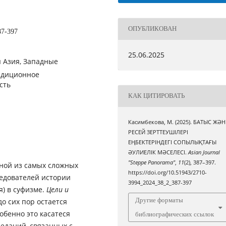
ОПУБЛИКОВАН
87-397
25.06.2025
 Азия, Западные
радиционное
сть
КАК ЦИТИРОВАТЬ
Касимбекова, М. (2025). БАТЫС ЖӘН
РЕСЕЙ ЗЕРТТЕУШІЛЕРІ
ЕҢБЕКТЕРІНДЕГІ СОПЫЛЫҚТАҒЫ
ӘУЛИЕЛІК МӘСЕЛЕСІ.
Asian Journal
"Steppe Panorama"
,
11
(2), 387–397.
дной из самых сложных
https://doi.org/10.51943/2710-
ледователей истории
3994_2024_38_2_387-397
я) в суфизме.
Цели и
Другие форматы
о сих пор остается
обенно это касатеся
библиографических ссылок
реданий, связанных с