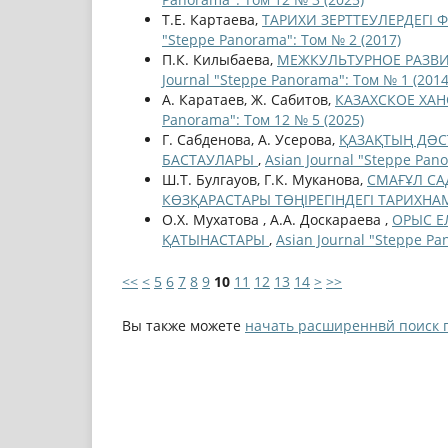
Т.Е. Картаева,
ТАРИХИ ЗЕРТТЕУЛЕРДЕГІ
"Steppe Panorama": Том № 2 (2017)
П.К. Килыбаева,
МЕЖКУЛЬТУРНОЕ РАЗВИ
Journal "Steppe Panorama": Том № 1 (2014
А. Каратаев, Ж. Сабитов,
КАЗАХСКОЕ ХА
Panorama": Том 12 № 5 (2025)
Г. Сабденова, А. Усерова,
ҚАЗАҚТЫҢ ДƏС
БАСТАУЛАРЫ
,
Asian Journal "Steppe Pano
Ш.Т. Булгауов, Г.К. Муканова,
СМАҒҰЛ СА
КӨЗҚАРАСТАРЫ ТӨҢIРЕГIНДЕГI ТАРИХН
О.Х. Мухатова , А.А. Доскараева ,
ОРЫС ЕЛ
ҚАТЫНАСТАРЫ
,
Asian Journal "Steppe Pa
<<
<
5
6
7
8
9
10
11
12
13
14
>
>>
Вы также можете
начать расширеннвй поиск 