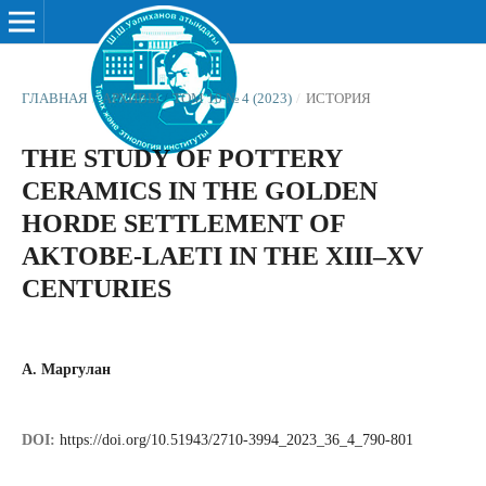
ГЛАВНАЯ
/
АРХИВЫ
/
ТОМ 10 № 4 (2023)
/
ИСТОРИЯ
THE STUDY OF POTTERY
CERAMICS IN THE GOLDEN
HORDE SETTLEMENT OF
AKTOBE-LAETI IN THE XIII–XV
CENTURIES
А. Маргулан
DOI:
https://doi.org/10.51943/2710-3994_2023_36_4_790-801