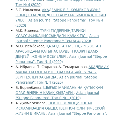
Том № 4 (2020)
З.С. Ильясова,
АКАДЕМИК Б.Е. КӨМЕКОВ ЖƏНЕ
ОНЫҢ ОТАНДЫҚ ДЕРЕКТАНУ ҒЫЛЫМЫНА ҚОСҚАН
ҮЛЕСІ
,
Asian Journal "Steppe Panorama": Том № 4
(2020)
М.К. Ескеева,
ТҮРКІ ТІЛДЕРІНІҢ ТАРИХИ
КЛАССИФИКАЦИЯСЫНДАҒЫ ҚАЗАҚ ТІЛІ
,
Asian
Journal "Steppe Panorama": Том № 4 (2020)
М.О. Иембекова,
ҚАЗАҚСТАН МЕН ҚЫРҒЫЗСТАН
АРАСЫНДАҒЫ ҚАТЫНАСТАРДЫҢ ҚАЗІРГІ ДАМУ
ДЕҢГЕЙІ ЖƏНЕ МƏСЕЛЕЛЕРІ
,
Asian Journal "Steppe
Panorama": Том № 4 (2020)
А. Ибраева, Т. Садыков, А. Темирханова,
АКАДЕМИК
МАНАШ ҚОЗЫБАЕВТЫҢ ХАКІМ АБАЙ ТУРАЛЫ
ЗЕРТТЕУЛЕРІ ХАҚЫНДА
,
Asian Journal "Steppe
Panorama": Том № 1 (2020)
Б. Боранбаева,
ШЫҒЫС МАЙДАНЫНА ҚАТЫСҚАН
ОРАЛ ӨҢІРІНІҢ ҚАЗАҚ ҚЫЗДАРЫ
,
Asian Journal
"Steppe Panorama": Том 6 № 1 (2019)
А. Джумагазиева ,
ПОСТРЕВОЛЮЦИОННАЯ
ИСЛАМИЗАЦИЯ ОБЩЕСТВЕННО-ПОЛИТИЧЕСКОЙ
ЖИЗНИ В ИРАНЕ
,
Asian Journal "Steppe Panorama":