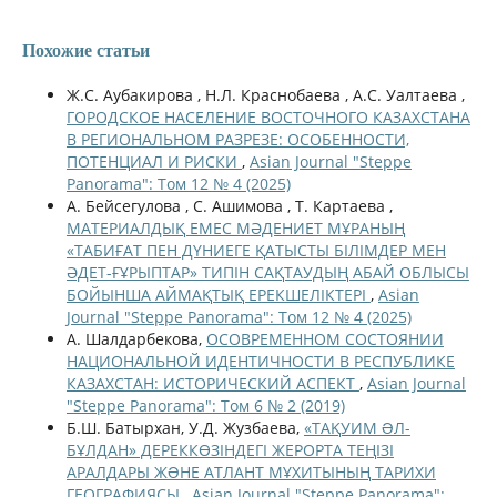
Похожие статьи
Ж.С. Аубакирова , Н.Л. Краснобаева , А.С. Уалтаева ,
ГОРОДСКОЕ НАСЕЛЕНИЕ ВОСТОЧНОГО КАЗАХСТАНА
В РЕГИОНАЛЬНОМ РАЗРЕЗЕ: ОСОБЕННОСТИ,
ПОТЕНЦИАЛ И РИСКИ
,
Asian Journal "Steppe
Panorama": Том 12 № 4 (2025)
А. Бейсегулова , С. Ашимова , Т. Картаева ,
МАТЕРИАЛДЫҚ ЕМЕС МӘДЕНИЕТ МҰРАНЫҢ
«ТАБИҒАТ ПЕН ДҮНИЕГЕ ҚАТЫСТЫ БІЛІМДЕР МЕН
ӘДЕТ-ҒҰРЫПТАР» ТИПІН САҚТАУДЫҢ АБАЙ ОБЛЫСЫ
БОЙЫНША АЙМАҚТЫҚ ЕРЕКШЕЛІКТЕРІ
,
Asian
Journal "Steppe Panorama": Том 12 № 4 (2025)
А. Шалдарбекова,
ОСОВРЕМЕННОМ СОСТОЯНИИ
НАЦИОНАЛЬНОЙ ИДЕНТИЧНОСТИ В РЕСПУБЛИКЕ
КАЗАХСТАН: ИСТОРИЧЕСКИЙ АСПЕКТ
,
Asian Journal
"Steppe Panorama": Том 6 № 2 (2019)
Б.Ш. Батырхан, У.Д. Жузбаева,
«ТАҚУИМ ƏЛ-
БҰЛДАН» ДЕРЕККӨЗІНДЕГІ ЖЕРОРТА ТЕҢІЗІ
АРАЛДАРЫ ЖƏНЕ АТЛАНТ МҰХИТЫНЫҢ ТАРИХИ
ГЕОГРАФИЯСЫ
,
Asian Journal "Steppe Panorama":