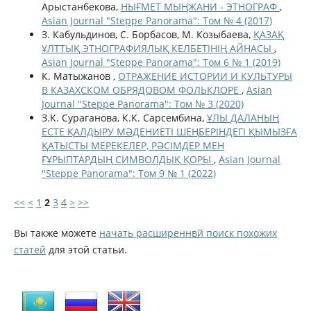
Арыстанбекова,
НЫҒМЕТ МЫҢЖАНИ - ЭТНОГРАФ
,
Asian Journal "Steppe Panorama": Том № 4 (2017)
З. Кабульдинов, С. Борбасов, М. Козыбаева,
ҚАЗАҚ
ҰЛТТЫҚ ЭТНОГРАФИЯЛЫҚ КЕЛБЕТІНІҢ АЙНАСЫ
,
Asian Journal "Steppe Panorama": Том 6 № 1 (2019)
К. Матыжанов ,
ОТРАЖЕНИЕ ИСТОРИИ И КУЛЬТУРЫ
В КАЗАХСКОМ ОБРЯДОВОМ ФОЛЬКЛОРЕ
,
Asian
Journal "Steppe Panorama": Том № 3 (2020)
З.К. Сураганова, К.К. Сарсембина,
ҰЛЫ ДАЛАНЫҢ
ЕСТЕ ҚАЛДЫРУ МӘДЕНИЕТІ ШЕҢБЕРІНДЕГІ ҚЫМЫЗҒА
ҚАТЫСТЫ МЕРЕКЕЛЕР, РӘСІМДЕР МЕН
ҒҰРЫПТАРДЫҢ СИМВОЛДЫҚ ҚОРЫ
,
Asian Journal
"Steppe Panorama": Том 9 № 1 (2022)
<<
<
1
2
3
4
>
>>
Вы также можете
начать расширеннвй поиск похожих
статей
для этой статьи.