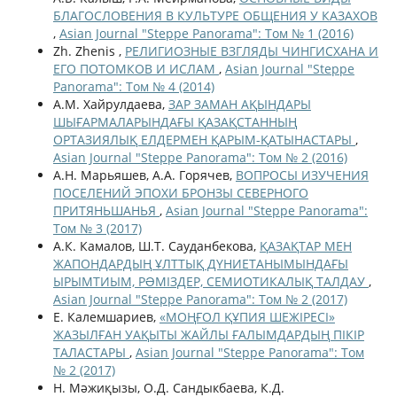
БЛАГОСЛОВЕНИЯ В КУЛЬТУРЕ ОБЩЕНИЯ У КАЗАХОВ
,
Asian Journal "Steppe Panorama": Том № 1 (2016)
Zh. Zhenis ,
РЕЛИГИОЗНЫЕ ВЗГЛЯДЫ ЧИНГИСХАНА И
ЕГО ПОТОМКОВ И ИСЛАМ
,
Asian Journal "Steppe
Panorama": Том № 4 (2014)
А.М. Хайрулдаева,
ЗАР ЗАМАН АҚЫНДАРЫ
ШЫҒАРМАЛАРЫНДАҒЫ ҚАЗАҚСТАННЫҢ
ОРТАЗИЯЛЫҚ ЕЛДЕРМЕН ҚАРЫМ-ҚАТЫНАСТАРЫ
,
Asian Journal "Steppe Panorama": Том № 2 (2016)
А.Н. Марьяшев, А.А. Горячев,
ВОПРОСЫ ИЗУЧЕНИЯ
ПОСЕЛЕНИЙ ЭПОХИ БРОНЗЫ СЕВЕРНОГО
ПРИТЯНЬШАНЬЯ
,
Asian Journal "Steppe Panorama":
Том № 3 (2017)
А.К. Камалов, Ш.Т. Сауданбекова,
ҚАЗАҚТАР МЕН
ЖАПОНДАРДЫҢ ҰЛТТЫҚ ДҮНИЕТАНЫМЫНДАҒЫ
ЫРЫМТИЫМ, РƏМІЗДЕР, СЕМИОТИКАЛЫҚ ТАЛДАУ
,
Asian Journal "Steppe Panorama": Том № 2 (2017)
Е. Калемшариев,
«МОҢҒОЛ ҚҰПИЯ ШЕЖІРЕСІ»
ЖАЗЫЛҒАН УАҚЫТЫ ЖАЙЛЫ ҒАЛЫМДАРДЫҢ ПІКІР
ТАЛАСТАРЫ
,
Asian Journal "Steppe Panorama": Том
№ 2 (2017)
Н. Мәжиқызы, О.Д. Сандыкбаева, К.Д.