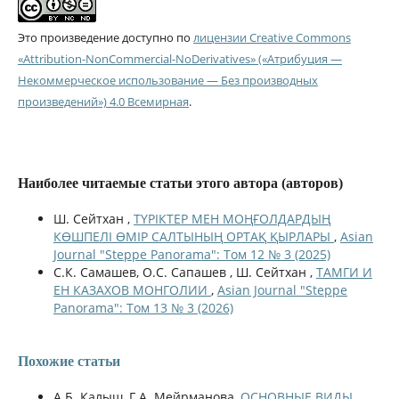
Это произведение доступно по
лицензии Creative Commons
«Attribution-NonCommercial-NoDerivatives» («Атрибуция —
Некоммерческое использование — Без производных
произведений») 4.0 Всемирная
.
Наиболее читаемые статьи этого автора (авторов)
Ш. Сейтхан ,
ТҮРІКТЕР МЕН МОҢҒОЛДАРДЫҢ
КӨШПЕЛІ ӨМІР САЛТЫНЫҢ ОРТАҚ ҚЫРЛАРЫ
,
Asian
Journal "Steppe Panorama": Том 12 № 3 (2025)
С.К. Самашев, О.С. Сапашев , Ш. Сейтхан ,
ТАМГИ И
ЕН КАЗАХОВ МОНГОЛИИ
,
Asian Journal "Steppe
Panorama": Том 13 № 3 (2026)
Похожие статьи
А.Б. Калыш, Г.А. Мейрманова,
ОСНОВНЫЕ ВИДЫ