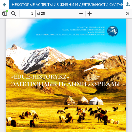
НЕКОТОРЫЕ АСПЕКТЫ ИЗ ЖИЗНИ И ДЕЯТЕЛЬНОСТИ СУЛТАНА СУЛТАНМАМЕТА (30–50 ГОДЫ XVIII ВЕКА)