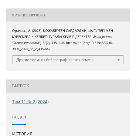
КАК ЦИТИРОВАТЬ
Оралова, А. (2025). ҚОЖАБЕРГЕН САРДАРДЫҢ ШЫҒУ ТЕГІ МЕН
КҮРЕСКЕРЛІК КЕЛБЕТІ ТУРАЛЫ КЕЙБІР ДЕРЕКТЕР.
Asian Journal
"Steppe Panorama"
,
11
(2), 435–446. https://doi.org/10.51943/2710-
3994_2024_38_2_435-447
Другие форматы библиографических ссылок
ВЫПУСК
Том 11 № 2 (2024)
РАЗДЕЛ
ИСТОРИЯ