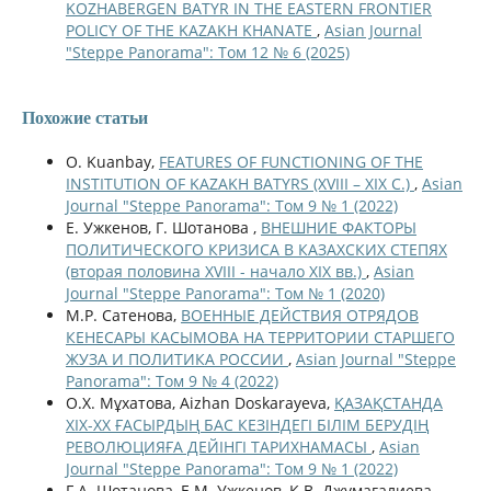
KOZHABERGEN BATYR IN THE EASTERN FRONTIER
POLICY OF THE KAZAKH KHANATE
,
Asian Journal
"Steppe Panorama": Том 12 № 6 (2025)
Похожие статьи
O. Kuanbay,
FEATURES OF FUNCTIONING OF THE
INSTITUTION OF KAZAKH BATYRS (XVIII – XIX С.)
,
Asian
Journal "Steppe Panorama": Том 9 № 1 (2022)
Е. Ужкенов, Г. Шотанова ,
ВНЕШНИЕ ФАКТОРЫ
ПОЛИТИЧЕСКОГО КРИЗИСА В КАЗАХСКИХ СТЕПЯХ
(вторая половина XVIII - начало XIX вв.)
,
Asian
Journal "Steppe Panorama": Том № 1 (2020)
М.Р. Сатенова,
ВОЕННЫЕ ДЕЙСТВИЯ ОТРЯДОВ
КЕНЕСАРЫ КАСЫМОВА НА ТЕРРИТОРИИ СТАРШЕГО
ЖУЗА И ПОЛИТИКА РОССИИ
,
Asian Journal "Steppe
Panorama": Том 9 № 4 (2022)
О.Х. Мұхатова, Aizhan Doskarayeva,
ҚАЗАҚСТАНДА
ХІХ-ХХ ҒАСЫРДЫҢ БАС КЕЗІНДЕГІ БІЛІМ БЕРУДІҢ
РЕВОЛЮЦИЯҒА ДЕЙІНГІ ТАРИХНАМАСЫ
,
Asian
Journal "Steppe Panorama": Том 9 № 1 (2022)
Г.А. Шотанова, Е.М. Ужкенов, К.В. Джумагалиева,