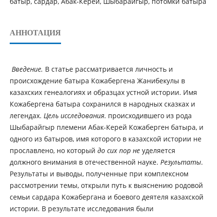
батыр, сардар, Абак-Керей, Шыбарайгыр, потомки батыра
АННОТАЦИЯ
Введение.
В статье рассматривается личность и
происхождение батыра Кожабергена Жанибекулы в
казахских генеалогиях и образцах устной истории. Имя
Кожабергена батыра сохранился в народных сказках и
легендах.
Цель исследования
. происходившего из рода
Шыбарайгыр племени Абак-Керей Кожаберген батыра, и
одного из батыров, имя которого в казахской истории не
прославлено, но который
до сих пор не
уделяется
должного внимания в отечественной науке.
Результаты
.
Результаты и выводы, полученные при комплексном
рассмотрении темы, открыли путь к выяснению родовой
семьи сардара Кожабергана и боевого деятеля казахской
истории. В результате исследования были