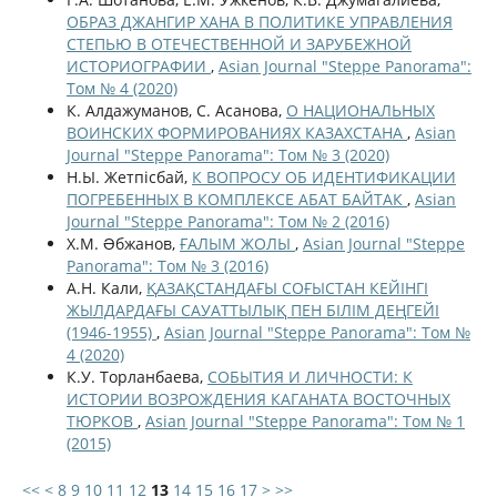
ОБРАЗ ДЖАНГИР ХАНА В ПОЛИТИКЕ УПРАВЛЕНИЯ
СТЕПЬЮ В ОТЕЧЕСТВЕННОЙ И ЗАРУБЕЖНОЙ
ИСТОРИОГРАФИИ
,
Asian Journal "Steppe Panorama":
Том № 4 (2020)
К. Алдажуманов, С. Асанова,
О НАЦИОНАЛЬНЫХ
ВОИНСКИХ ФОРМИРОВАНИЯХ КАЗАХСТАНА
,
Asian
Journal "Steppe Panorama": Том № 3 (2020)
Н.Ы. Жетпісбай,
К ВОПРОСУ ОБ ИДЕНТИФИКАЦИИ
ПОГРЕБЕННЫХ В КОМПЛЕКСЕ АБАТ БАЙТАК
,
Asian
Journal "Steppe Panorama": Том № 2 (2016)
Х.М. Əбжанов,
ҒАЛЫМ ЖОЛЫ
,
Asian Journal "Steppe
Panorama": Том № 3 (2016)
А.Н. Кали,
ҚАЗАҚСТАНДАҒЫ СОҒЫСТАН КЕЙІНГІ
ЖЫЛДАРДАҒЫ САУАТТЫЛЫҚ ПЕН БІЛІМ ДЕҢГЕЙІ
(1946-1955)
,
Asian Journal "Steppe Panorama": Том №
4 (2020)
К.У. Торланбаева,
СОБЫТИЯ И ЛИЧНОСТИ: К
ИСТОРИИ ВОЗРОЖДЕНИЯ КАГАНАТА ВОСТОЧНЫХ
ТЮРКОВ
,
Asian Journal "Steppe Panorama": Том № 1
(2015)
<<
<
8
9
10
11
12
13
14
15
16
17
>
>>