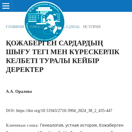
ГЛАВНАЯ
/
АРХИВЫ
/
ТОМ 11 № 2 (2024)
/
ИСТОРИЯ
ҚОЖАБЕРГЕН САРДАРДЫҢ
ШЫҒУ ТЕГІ МЕН КҮРЕСКЕРЛІК
КЕЛБЕТІ ТУРАЛЫ КЕЙБІР
ДЕРЕКТЕР
А.А. Оралова
DOI:
https://doi.org/10.51943/2710-3994_2024_38_2_435-447
Генеалогия, устная история, Кожаберген
Ключевые слова: