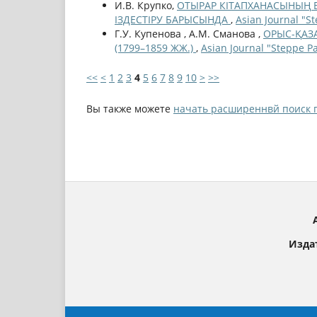
И.В. Крупко,
ОТЫРАР КІТАПХАНАСЫНЫҢ 
ІЗДЕСТІРУ БАРЫСЫНДА
,
Asian Journal "S
Г.У. Купенова , А.М. Сманова ,
ОРЫС-ҚАЗ
(1799–1859 ЖЖ.)
,
Asian Journal "Steppe P
<<
<
1
2
3
4
5
6
7
8
9
10
>
>>
Вы также можете
начать расширеннвй поиск 
Изда