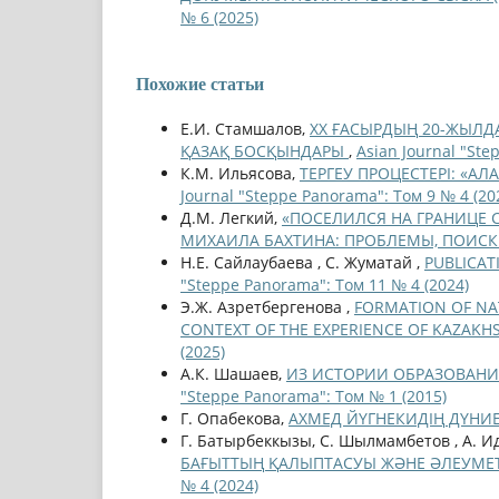
№ 6 (2025)
Похожие статьи
Е.И. Стамшалов,
XX ҒАСЫРДЫҢ 20-ЖЫЛД
ҚАЗАҚ БОСҚЫНДАРЫ
,
Asian Journal "Ste
К.М. Ильясова,
ТЕРГЕУ ПРОЦЕСТЕРІ: «АЛ
Journal "Steppe Panorama": Том 9 № 4 (20
Д.М. Легкий,
«ПОСЕЛИЛСЯ НА ГРАНИЦЕ С
МИХАИЛА БАХТИНА: ПРОБЛЕМЫ, ПОИС
Н.Е. Cайлаубаева , С. Жуматай ,
PUBLICAT
"Steppe Panorama": Том 11 № 4 (2024)
Э.Ж. Азретбергенова ,
FORMATION OF NAT
CONTEXT OF THE EXPERIENCE OF KAZAK
(2025)
А.К. Шашаев,
ИЗ ИСТОРИИ ОБРАЗОВАНИЯ 
"Steppe Panorama": Том № 1 (2015)
Г. Опабекова,
АХМЕД ЙҮГНЕКИДІҢ ДҮН
Г. Батырбеккызы, С. Шылмамбетов , А. И
БАҒЫТТЫҢ ҚАЛЫПТАСУЫ ЖӘНЕ ӘЛЕУМЕТТ
№ 4 (2024)