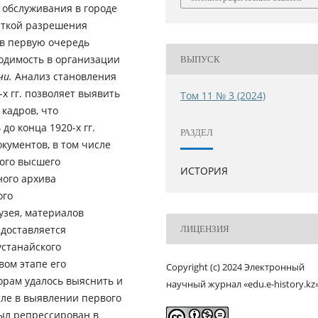
 обслуживания в городе
пыткой разрешения
 в первую очередь
одимость в организации
ВЫПУСК
чи.
Анализ становления
х гг. позволяет выявить
Том 11 № 3 (2024)
кадров, что
до конца 1920-х гг.
РАЗДЕЛ
кументов, в том числе
ого высшего
ИСТОРИЯ
ного архива
ого
 материалов
доставляется
ЛИЦЕНЗИЯ
устанайского
вом этапе его
Copyright (c) 2024 Электронный
торам удалось выяснить и
научный журнал «edu.e-history.kz
сле в выявлении первого
был репрессирован в