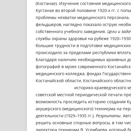
(Костанае). Изучение состояния медицинского
Кустанае во второй половине 1920-х гг. с по
проблемы нехватки медицинского персонала,
фельдшеров, наглядно показало острую необх
собственного учебного заведения.
Цел
и и
зада
службы охраны здоровья на рубеже 1920–1930-
большие трудности в подготовке медицинских 
происходило за пределами республики вплоть 
Благодаря наличию необходимых архивных до
фотографий в музее современного Костанайск
медицинского колледжа, фондах Государствен
Костанайской области, Костанайского областн
историко-краеведческого музея,
советской местной периодической печати пре
возможность проследить историю создания К
акушерского (медицинского) техникума на пер
деятельности (1929–1935 гг.).
Результаты
. Ав
решить основные спорные вопросы, в том чи
директора техникума В. Усембаева, который 