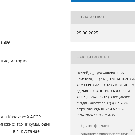
ОПУБЛИКОВАН
25.06.2025
71-686
КАК ЦИТИРОВАТЬ
ение, история
Легкий, Д., Турежанова, С., &
Саметова, . Г. (2025). КУСТАНАЙСКИ
АКУШЕРСКИЙ ТЕХНИКУМ В СИСТЕМ
ЗДРАВООХРАНЕНИЯ КАЗАХСКОЙ
АССР (1929–1935 гг.).
Asian Journal
"Steppe Panorama"
,
11
(3), 671–686.
https://doi.org/10.51943/2710-
3994_2024_11_3_671-686
я в Казахской АССР
инские) техникумы, один
Другие форматы
в г. Кустанае
библиографических ссылок