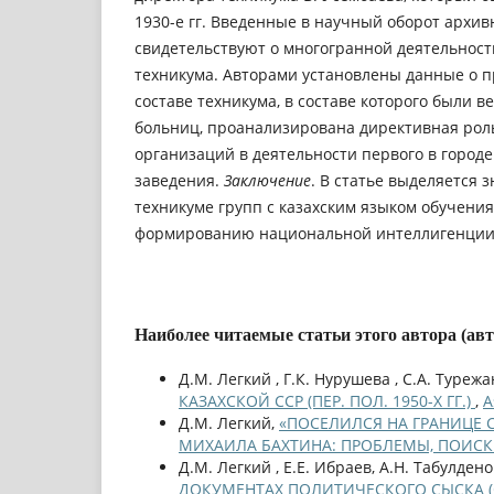
1930-е гг. Введенные в научный оборот архи
свидетельствуют о многогранной деятельност
техникума. Авторами установлены данные о 
составе техникума, в составе которого были 
больниц, проанализирована директивная рол
организаций в деятельности первого в город
заведения.
Заключение
. В статье выделяется 
техникуме групп с казахским языком обучения
формированию национальной интеллигенции
Наиболее читаемые статьи этого автора (ав
Д.М. Легкий , Г.К. Нурушева , С.А. Турежа
КАЗАХСКОЙ ССР (ПЕР. ПОЛ. 1950-Х ГГ.)
,
A
Д.М. Легкий,
«ПОСЕЛИЛСЯ НА ГРАНИЦЕ С
МИХАИЛА БАХТИНА: ПРОБЛЕМЫ, ПОИС
Д.М. Легкий , Е.Е. Ибраев, А.Н. Табулдено
ДОКУМЕНТАХ ПОЛИТИЧЕСКОГО СЫСКА (ОР