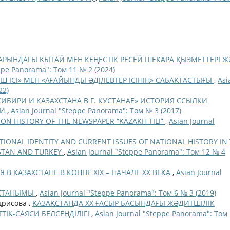
АРЫНДАҒЫ ҚЫТАЙ МЕН КЕҢЕСТІК РЕСЕЙ ШЕКАРА ҚЫЗМЕТТЕРІ Ж
ppe Panorama": Том 11 № 2 (2024)
АШ ІСІ» МЕН «АҒАЙЫНДЫ ӘДІЛЕВТЕР ІСІНІҢ» САБАҚТАСТЫҒЫ
,
Asi
22)
ИБИРИ И КАЗАХСТАНА В Г. КУСТАНАЕ» ИСТОРИЯ ССЫЛКИ
КИ
,
Asian Journal "Steppe Panorama": Том № 3 (2017)
ION HISTORY OF THE NEWSPAPER “KAZAKH TILI”
,
Asian Journal
IONAL IDENTITY AND CURRENT ISSUES OF NATIONAL HISTORY IN
HSTAN AND TURKEY
,
Asian Journal "Steppe Panorama": Том 12 № 4
В КАЗАХСТАНЕ В КОНЦЕ ХIХ – НАЧАЛЕ ХХ ВЕКА
,
Asian Journal
ИЕТАНЫМЫ
,
Asian Journal "Steppe Panorama": Том 6 № 3 (2019)
дрисова ,
ҚАЗАҚСТАНДА ХХ ҒАСЫР БАСЫНДАҒЫ ЖӘДИТШІЛІК
ІК-CАЯСИ БЕЛСЕНДІЛІГІ
,
Asian Journal "Steppe Panorama": Том