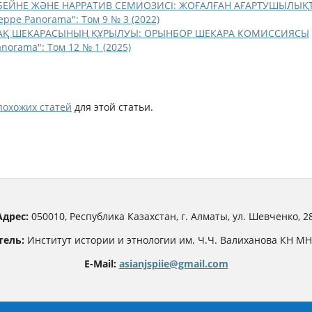
БЕЙНЕ ЖӘНЕ НАРРАТИВ СЕМИОЗИСІ: ЖОҒАЛҒАН АҒАРТУШЫЛЫҚ
teppe Panorama": Том 9 № 3 (2022)
АҚ ШЕКАРАСЫНЫҢ ҚҰРЫЛУЫ: ОРЫНБОР ШЕКАРА КОМИССИЯСЫ
anorama": Том 12 № 1 (2025)
похожих статей
для этой статьи.
Адрес:
050010, Республика Казахстан, г. Алматы, ул. Шевченко, 28
тель:
Институт истории и этнологии им. Ч.Ч. Валиханова КН М
E-Mail:
asianjspiie@gmail.com