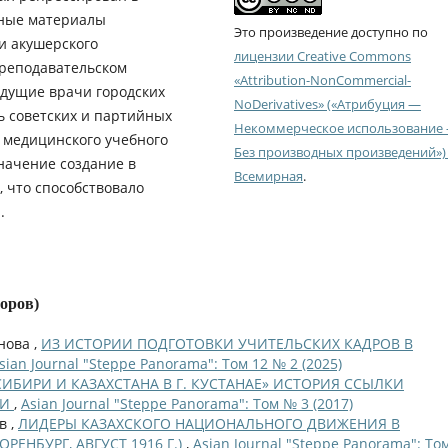
вные материалы
Это произведение доступно по
и акушерского
лицензии Creative Commons
преподавательском
«Attribution-NonCommercial-
ведущие врачи городских
NoDerivatives» («Атрибуция —
ь советских и партийных
Некоммерческое использование
е медицинского учебного
Без производных произведений») 
значение создание в
Всемирная
.
, что способствовало
.
торов)
нова ,
ИЗ ИСТОРИИ ПОДГОТОВКИ УЧИТЕЛЬСКИХ КАДРОВ В
sian Journal "Steppe Panorama": Том 12 № 2 (2025)
ИБИРИ И КАЗАХСТАНА В Г. КУСТАНАЕ» ИСТОРИЯ ССЫЛКИ
КИ
,
Asian Journal "Steppe Panorama": Том № 3 (2017)
в ,
ЛИДЕРЫ КАЗАХСКОГО НАЦИОНАЛЬНОГО ДВИЖЕНИЯ В
ЕНБУРГ, АВГУСТ 1916 Г.)
,
Asian Journal "Steppe Panorama": То