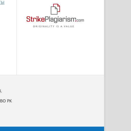
ТЫ
.
НВО РК