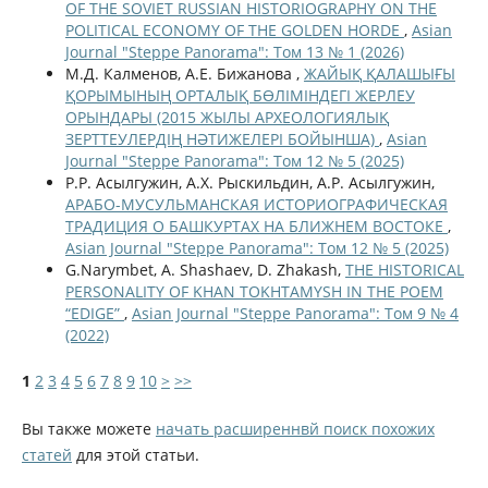
OF THE SOVIET RUSSIAN HISTORIOGRAPHY ON THE
POLITICAL ECONOMY OF THE GOLDEN HORDE
,
Asian
Journal "Steppe Panorama": Том 13 № 1 (2026)
М.Д. Калменов, А.Е. Бижанова ,
ЖАЙЫҚ ҚАЛАШЫҒЫ
ҚОРЫМЫНЫҢ ОРТАЛЫҚ БӨЛІМІНДЕГІ ЖЕРЛЕУ
ОРЫНДАРЫ (2015 ЖЫЛЫ АРХЕОЛОГИЯЛЫҚ
ЗЕРТТЕУЛЕРДІҢ НӘТИЖЕЛЕРІ БОЙЫНША)
,
Asian
Journal "Steppe Panorama": Том 12 № 5 (2025)
Р.Р. Асылгужин, А.Х. Рыскильдин, А.Р. Асылгужин,
АРАБО-МУСУЛЬМАНСКАЯ ИСТОРИОГРАФИЧЕСКАЯ
ТРАДИЦИЯ О БАШКУРТАХ НА БЛИЖНЕМ ВОСТОКЕ
,
Asian Journal "Steppe Panorama": Том 12 № 5 (2025)
G.Narymbet, A. Shashaev, D. Zhakash,
THE HISTORICAL
PERSONALITY OF KHAN TOKHTAMYSH IN THE POEM
“EDIGE”
,
Asian Journal "Steppe Panorama": Том 9 № 4
(2022)
1
2
3
4
5
6
7
8
9
10
>
>>
Вы также можете
начать расширеннвй поиск похожих
статей
для этой статьи.