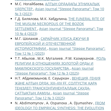
М.С. Ногайбаева,
АЛТЫН ОРДАДАҒЫ ЭТНИКАЛЫҚ
ҮДЕРІСТЕР
,
Asian Journal "Steppe Panorama": Том 10
№ 3 (2023)
Г.Д. Билялова, М.К. Хабдулина,
THE FUNERAL RITE OF
THE MUSLIM NECROPOLIS OF THE BOZOK
SETTLEMENT
,
Asian Journal "Steppe Panorama": Том
10 № 4 (2023)
М.Г. Шолахов ,
САРАЙЧИК УЛУСА ДЖУЧИ В
ЕВРОПЕЙСКОЙ И ОТЕЧЕСТВЕННОЙ
ИСТОРИОГРАФИИ
,
Asian Journal "Steppe Panorama":
Том 12 № 1 (2025)
Т.Т. Абылов , М.К. Муталиев , Р.М. Казмуханов ,
РОЛЬ
РЕЛИГИИ В ОТНОШЕНИЯХ ЗОЛОТОЙ ОРДЫ И
МАМЛЮКСКОГО ГОСУДАРСТВА
,
Asian Journal
"Steppe Panorama": Том 12 № 3 (2025)
Н.Т. Абдимомынов, Е. Сауыркан ,
ВЕНЕЦИЯ, ГЕНУЯ
ЖӘНЕ АЛТЫН ОРДА: XIII–XIV ҒҒ. СОЛТҮСТІК ҚАРА
ТЕҢІЗДЕГІ ТРАНСКОНТИНЕНТАЛДЫҚ САУДА-
САТТЫҚТЫҢ ДАМУЫ
,
Asian Journal "Steppe
Panorama": Том 12 № 3 (2025)
N. Abdimomynov , A. Ospanova , A. Djumashev ,
FROM
IDEOLOGY TO EMPIRICAL SYNTHESIS: THE EVOLUTION