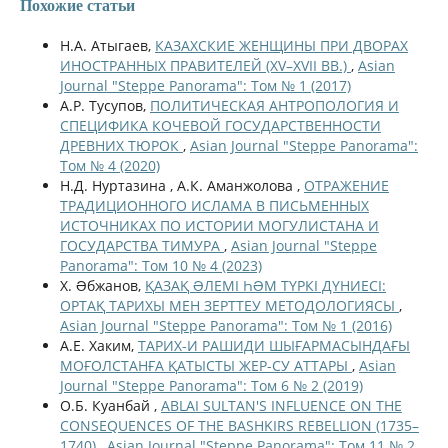
Похожие статьи
Н.А. Атыгаев,
КАЗАХСКИЕ ЖЕНЩИНЫ ПРИ ДВОРАХ
ИНОСТРАННЫХ ПРАВИТЕЛЕЙ (XV–XVII ВВ.)
,
Asian
Journal "Steppe Panorama": Том № 1 (2017)
А.Р. Тусупов,
ПОЛИТИЧЕСКАЯ АНТРОПОЛОГИЯ И
СПЕЦИФИКА КОЧЕВОЙ ГОСУДАРСТВЕННОСТИ
ДРЕВНИХ ТЮРОК
,
Asian Journal "Steppe Panorama":
Том № 4 (2020)
Н.Д. Нуртазина , А.К. Аманжолова ,
ОТРАЖЕНИЕ
ТРАДИЦИОННОГО ИСЛАМА В ПИСЬМЕННЫХ
ИСТОЧНИКАХ ПО ИСТОРИИ МОГУЛИСТАНА И
ГОСУДАРСТВА ТИМУРА
,
Asian Journal "Steppe
Panorama": Том 10 № 4 (2023)
Х. Əбжанов,
ҚАЗАҚ ƏЛЕМІ ҺƏМ ТҮРКІ ДҮНИЕСІ:
ОРТАҚ ТАРИХЫ МЕН ЗЕРТТЕУ МЕТОДОЛОГИЯСЫ
,
Asian Journal "Steppe Panorama": Том № 1 (2016)
А.Е. Хаким,
ТАРИХ-И РАШИДИ ШЫҒАРМАСЫНДАҒЫ
МОҒОЛСТАНҒА ҚАТЫСТЫ ЖЕР-СУ АТТАРЫ
,
Asian
Journal "Steppe Panorama": Том 6 № 2 (2019)
О.Б. Куанбай ,
ABLAI SULTAN'S INFLUENCE ON THE
CONSEQUENCES OF THE BASHKIRS REBELLION (1735–
1740)
,
Asian Journal "Steppe Panorama": Том 11 № 2