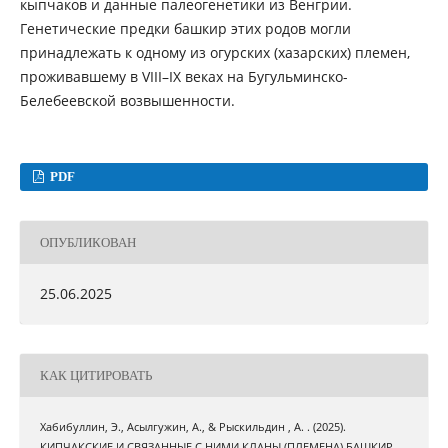
кыпчаков и данные палеогенетики из Венгрии.
Генетические предки башкир этих родов могли
принадлежать к одному из огурских (хазарских) племен,
проживавшему в VIII–IX веках на Бугульминско-
Белебеевской возвышенности.
PDF
ОПУБЛИКОВАН
25.06.2025
КАК ЦИТИРОВАТЬ
Хабибуллин, Э., Асылгужин, А., & Рыскильдин , А. . (2025).
КИПЧАКСКИЕ И СВЯЗАННЫЕ С НИМИ КЛАНЫ (ПЛЕМЕНА) БАШКИР