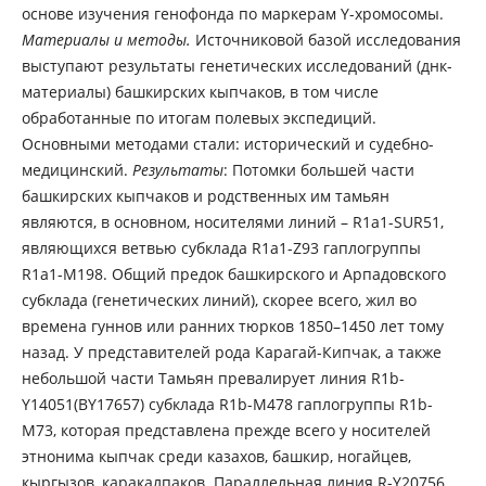
основе изучения генофонда по маркерам Y-хромосомы.
Материалы и методы.
Источниковой базой исследования
выступают результаты генетических исследований (днк-
материалы) башкирских кыпчаков, в том числе
обработанные по итогам полевых экспедиций.
Основными методами стали: исторический и судебно-
медицинский.
Результаты
: Потомки большей части
башкирских кыпчаков и родственных им тамьян
являются, в основном, носителями линий – R1a1-SUR51,
являющихся ветвью субклада R1a1-Z93 гаплогруппы
R1a1-M198. Общий предок башкирского и Арпадовского
субклада (генетических линий), скорее всего, жил во
времена гуннов или ранних тюрков 1850–1450 лет тому
назад. У представителей рода Карагай-Кипчак, а также
небольшой части Тамьян превалирует линия R1b-
Y14051(BY17657) субклада R1b-M478 гаплогруппы R1b-
M73, которая представлена прежде всего у носителей
этнонима кыпчак среди казахов, башкир, ногайцев,
кыргызов, каракалпаков. Параллельная линия R-Y20756