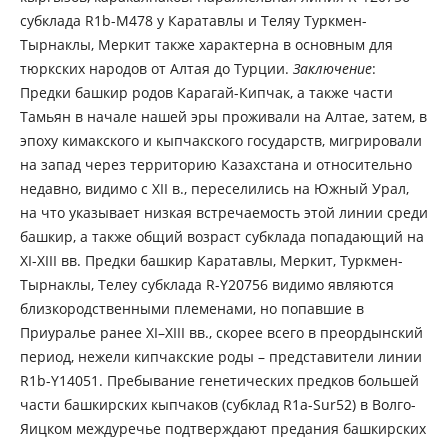
субклада R1b-M478 у Каратавлы и Теляу Туркмен-
Тырнаклы, Меркит также характерна в основным для
тюркских народов от Алтая до Турции.
Заключение
:
Предки башкир родов Карагай-Кипчак, а также части
Тамьян в начале нашей эры проживали на Алтае, затем, в
эпоху кимакского и кыпчакского государств, мигрировали
на запад через территорию Казахстана и относительно
недавно, видимо с ХII в., переселились на Южный Урал,
на что указывает низкая встречаемость этой линии среди
башкир, а также общий возраст субклада попадающий на
ХI-ХIII вв. Предки башкир Каратавлы, Меркит, Туркмен-
Тырнаклы, Телеу субклада R-Y20756 видимо являются
близкородственными племенами, но попавшие в
Приуралье ранее ХI–ХIII вв., скорее всего в преордынский
период, нежели кипчакские роды – представители линии
R1b-Y14051. Пребывание генетических предков большей
части башкирских кыпчаков (субклад R1a-Sur52) в Волго-
Яицком междуречье подтверждают предания башкирских