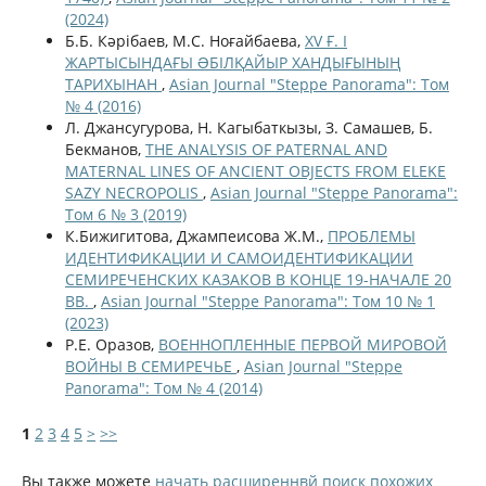
(2024)
Б.Б. Кәрібаев, М.С. Ноғайбаева,
XV Ғ. I
ЖАРТЫСЫНДАҒЫ ƏБІЛҚАЙЫР ХАНДЫҒЫНЫҢ
ТАРИХЫНАН
,
Asian Journal "Steppe Panorama": Том
№ 4 (2016)
Л. Джансугурова, Н. Кагыбаткызы, З. Самашев, Б.
Бекманов,
THE ANALYSIS OF PATERNAL AND
MATERNAL LINES OF ANCIENT OBJECTS FROM ELEKE
SAZY NECROPOLIS
,
Asian Journal "Steppe Panorama":
Том 6 № 3 (2019)
К.Бижигитова, Джампеисова Ж.М.,
ПРОБЛЕМЫ
ИДЕНТИФИКАЦИИ И САМОИДЕНТИФИКАЦИИ
СЕМИРЕЧЕНСКИХ КАЗАКОВ В КОНЦЕ 19-НАЧАЛЕ 20
ВВ.
,
Asian Journal "Steppe Panorama": Том 10 № 1
(2023)
Р.Е. Оразов,
ВОЕННОПЛЕННЫЕ ПЕРВОЙ МИРОВОЙ
ВОЙНЫ В СЕМИРЕЧЬЕ
,
Asian Journal "Steppe
Panorama": Том № 4 (2014)
1
2
3
4
5
>
>>
Вы также можете
начать расширеннвй поиск похожих