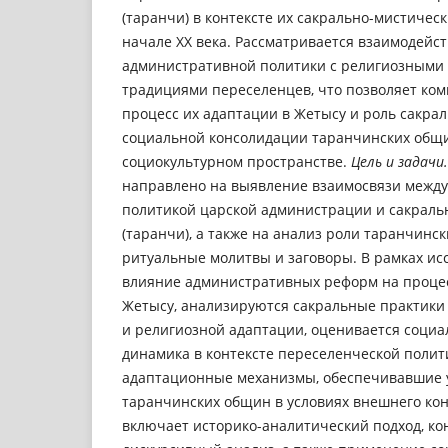
(таранчи) в контексте их сакрально-мистическ
начале XX века. Рассматривается взаимодейс
административной политики с религиозными
традициями переселенцев, что позволяет ком
процесс их адаптации в Жетысу и роль сакрал
социальной консолидации таранчинских общ
социокультурном пространстве.
Цель и задачи
направлено на выявление взаимосвязи между
политикой царской администрации и сакраль
(таранчи), а также на анализ роли таранчинс
ритуальные молитвы и заговоры. В рамках ис
влияние административных реформ на процес
Жетысу, анализируются сакральные практики 
и религиозной адаптации, оценивается социа
динамика в контексте переселенческой полит
адаптационные механизмы, обеспечивавшие 
таранчинских общин в условиях внешнего ко
включает историко-аналитический подход, ко