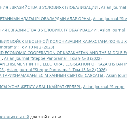
НИЯ ЕВРАЗИЙСТВА В УСЛОВИЯХ ГЛОБАЛИЗАЦИИ
,
Asian Journal
ИЕТАНЫМЫНДАҒЫ ІРІ ОБАЛАРДЫҢ АЛАР ОРНЫ
,
Asian Journal "St
НИЯ ЕВРАЗИЙСТВА В УСЛОВИЯХ ГЛОБАЛИЗАЦИИ
,
Asian Journal
ЬИХ ВОЙСК В ВОЕННОЙ КОЛОНИЗАЦИИ КАЗАХСТАНА (КОНЕЦ XV
anorama": Том 10 № 2 (2023)
AND ECONOMIC COOPERATION OF KAZAKHSTAN AND THE MIDDLE E
T
,
Asian Journal "Steppe Panorama": Том 9 № 3 (2022)
RANCHISEMENT IN THE ELECTORAL LEGISLATION OF KAZAKHSTAN I
30S
,
Asian Journal "Steppe Panorama": Том 13 № 2 (2026)
 ТАРИХНАМАДАҒЫ ЕСІМ ХАННЫҢ СЫРТҚЫ САЯСАТЫ
,
Asian Jour
СЫ ЖӘНЕ ЖЕТІСУ АЛАШ ҚАЙРАТКЕРЛЕРІ
,
Asian Journal "Steppe
похожих статей
для этой статьи.