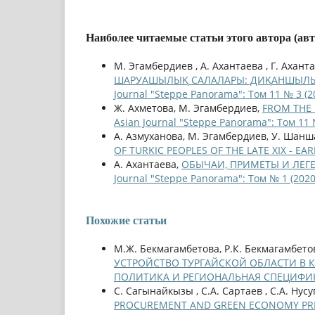
Наиболее читаемые статьи этого автора (ав
М. Эгамбердиев , А. Ахантаева , Г. Ахант
ШАРУАШЫЛЫҚ САЛАЛАРЫ: ДИҚАНШЫЛЫҚ, М
Journal "Steppe Panorama": Том 11 № 3 (2
Ж. Ахметова, М. Эгамбердиев,
FROM THE 
Asian Journal "Steppe Panorama": Том 11 
А. Азмуханова, М. Эгамбердиев, У. Шанш
OF TURKIC PEOPLES OF THE LATE XIX - EA
А. Ахантаева,
ОБЫЧАИ, ПРИМЕТЫ И ЛЕГ
Journal "Steppe Panorama": Том № 1 (2020
Похожие статьи
М.Ж. Бекмагамбетова, Р.К. Бекмагамбетов
УСТРОЙСТВО ТУРГАЙСКОЙ ОБЛАСТИ В К
ПОЛИТИКА И РЕГИОНАЛЬНАЯ СПЕЦИФ
С. Сагынайкызы , С.A. Сартаев , С.A. Нус
PROCUREMENT AND GREEN ECONOMY PRIN