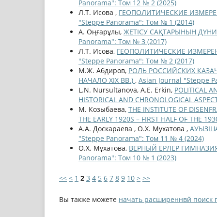
Panorama": Том 12 № 2 (2025)
Л.Т. Исова ,
ГЕОПОЛИТИЧЕСКИЕ ИЗМЕРЕ
"Steppe Panorama": Том № 1 (2014)
А. Оңғарұлы,
ЖЕТІСУ САҚТАРЫНЫҢ ДҮН
Panorama": Том № 3 (2017)
Л.Т. Исова,
ГЕОПОЛИТИЧЕСКИЕ ИЗМЕРЕ
"Steppe Panorama": Том № 2 (2017)
М.Ж. Абдиров,
РОЛЬ РОССИЙСКИХ КАЗАЧ
НАЧАЛО XIX ВВ.)
,
Asian Journal "Steppe P
L.N. Nursultanova, A.E. Erkin,
POLITICAL 
HISTORICAL AND CHRONOLOGICAL ASPEC
М. Козыбаева,
THE INSTITUTE OF DISENF
THE EARLY 1920S – FIRST HALF OF THE 19
А.А. Доскараева , О.Х. Мухатова ,
АУЫЗША
"Steppe Panorama": Том 11 № 4 (2024)
О.Х. Мұхатова,
ВЕРНЫЙ ЕРЛЕР ГИМНАЗИЯ
Panorama": Том 10 № 1 (2023)
<<
<
1
2
3
4
5
6
7
8
9
10
>
>>
Вы также можете
начать расширеннвй поиск 