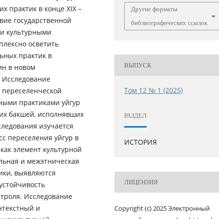
их практик в конце XIX –
Другие форматы
твие государственной
библиографических ссылок
 и культурными
плексно осветить
ьных практик в
ВЫПУСК
ин в новом
.
Исследование
Том 12 № 1 (2025)
 переселенческой
ными практиками уйгур
ких бакшей, исполнявших
РАЗДЕЛ
следования изучается
с переселения уйгур в
ИСТОРИЯ
как элемент культурной
льная и межэтническая
ики, выявляются
ЛИЦЕНЗИЯ
устойчивость
нтроля. Исследование
нтекстный и
Copyright (c) 2025 Электронный