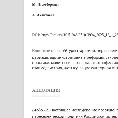
М. Эгамбердиев
А. Ахантаева
DOI:
https://doi.org/10.51943/2710-3994_2025_12_1_2
Уйгуры (таранчи), переселен
Ключевые слова:
царизма, административные реформы, сакра
практики, молитвы и заговоры, этноконфесси
взаимодействия, Жетысу, социокультурная ин
АННОТАЦИЯ
Введение.
Настоящее исследование посвящено
переселенческой политики Российской импер