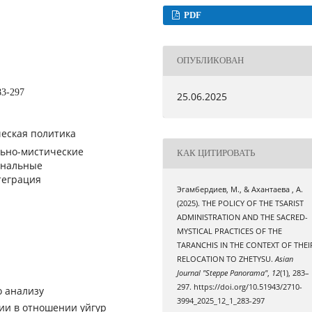
PDF
ОПУБЛИКОВАН
83-297
25.06.2025
ческая политика
льно-мистические
КАК ЦИТИРОВАТЬ
ональные
теграция
Эгамбердиев, М., & Ахантаева , А.
(2025). THE POLICY OF THE TSARIST
ADMINISTRATION AND THE SACRED-
MYSTICAL PRACTICES OF THE
TARANCHIS IN THE CONTEXT OF THEI
RELOCATION TO ZHETYSU.
Asian
Journal "Steppe Panorama"
,
12
(1), 283–
297. https://doi.org/10.51943/2710-
 анализу
3994_2025_12_1_283-297
ии в отношении уйгур