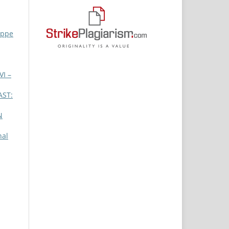
eppe
I –
AST:
N
nal