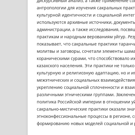
дискурсивный анализ, а также применение с
антропологии для изучения сакральных практ
культурной идентичности и социальной интег
используются архивные источники, документ
администрации, а также исследования, посв
практикам и народным верованиям уйгур.
Рез
показывает, что сакральные практики таранч
молитвы и заговоры, сочетали элементы шам
кораническими сурами, что способствовало их
казахского населения. Эти практики не тольк
культурную и религиозную адаптацию, но и и
межэтнических и социальных взаимодействиях
укреплению социальной сплоченности и вза
различными этническими группами.
Заключен
политика Российской империи в отношении уй
сакрально-мистические практики оказали зна
этноконфессиональные процессы в регионе, с
формированию новых моделей социальной и 