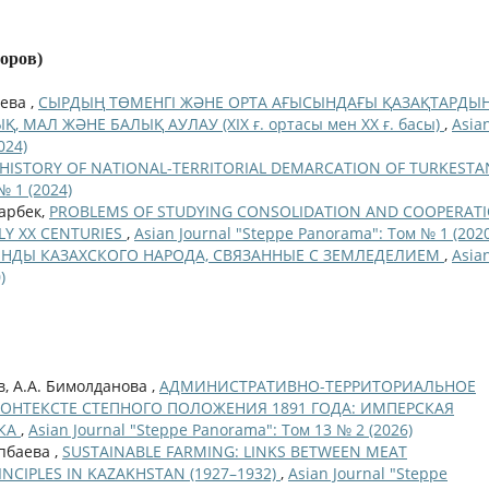
торов)
аева ,
СЫРДЫҢ ТӨМЕНГІ ЖӘНЕ ОРТА АҒЫСЫНДАҒЫ ҚАЗАҚТАРДЫ
АЛ ЖӘНЕ БАЛЫҚ АУЛАУ (ХIХ ғ. ортасы мен ХХ ғ. басы)
,
Asia
024)
HISTORY OF NATIONAL-TERRITORIAL DEMARCATION OF TURKEST
№ 1 (2024)
арбек,
PROBLEMS OF STUDYING CONSOLIDATION AND COOPERAT
RLY XX CENTURIES
,
Asian Journal "Steppe Panorama": Том № 1 (2020
ЕНДЫ КАЗАХСКОГО НАРОДА, СВЯЗАННЫЕ С ЗЕМЛЕДЕЛИЕМ
,
Asia
)
, А.А. Бимолданова ,
АДМИНИСТРАТИВНО-ТЕРРИТОРИАЛЬНОЕ
ОНТЕКСТЕ СТЕПНОГО ПОЛОЖЕНИЯ 1891 ГОДА: ИМПЕРСКАЯ
ИКА
,
Asian Journal "Steppe Panorama": Том 13 № 2 (2026)
упбаева ,
SUSTAINABLE FARMING: LINKS BETWEEN MEAT
CIPLES IN KAZAKHSTAN (1927–1932)
,
Asian Journal "Steppe