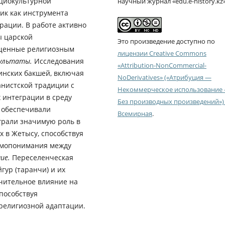
оциокультурной
научный журнал «edu.e-history.kz
ик как инструмента
рации. В работе активно
ы царской
Это произведение доступно по
ященные религиозным
лицензии Creative Commons
ультаты.
Исследования
«Attribution-NonCommercial-
инских бакшей, включая
NoDerivatives» («Атрибуция —
анистской традиции с
Некоммерческое использование
 интеграции в среду
Без производных произведений») 
о обеспечивали
Всемирная
.
грали значимую роль в
 в Жетысу, способствуя
имопонимания между
ие.
Переселенческая
гур (таранчи) и их
чительное влияние на
пособствуя
религиозной адаптации.