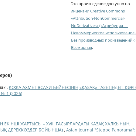
Это произведение доступно по
лицензии Creative Commons
«Attribution-NonCommercial-
NoDerivatives» («Атрибуция —
Некоммерческое использование
Без производных произведений») 
Всемирная
.
торов)
лак ,
ҚОЖА АХМЕТ ЯСАУИ БЕЙНЕСІНІҢ «ҚАЗАҚ» ГАЗЕТІНДЕГІ КӨРІН
 № 1 (2026)
Ң ЕКІНШІ ЖАРТЫСЫ – XVIII ҒАСЫРЛАРДАҒЫ ҚАЗАҚ ХАЛҚЫНЫҢ
ЫҚ ДЕРЕККӨЗДЕР БОЙЫНША)
,
Asian Journal "Steppe Panorama":