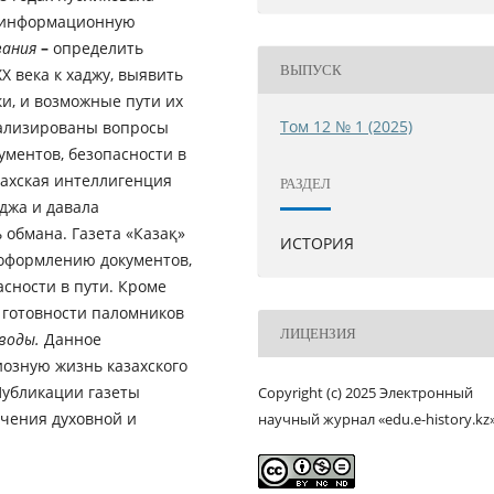
я информационную
вания
–
определить
ВЫПУСК
 века к хаджу, выявить
и, и возможные пути их
Том 12 № 1 (2025)
нализированы вопросы
ментов, безопасности в
ахская интеллигенция
РАЗДЕЛ
джа и давала
обмана. Газета «Казақ»
ИСТОРИЯ
оформлению документов,
сности в пути. Кроме
 готовности паломников
ЛИЦЕНЗИЯ
воды.
Данное
иозную жизнь казахского
Публикации газеты
Copyright (c) 2025 Электронный
чения духовной и
научный журнал «edu.e-history.kz