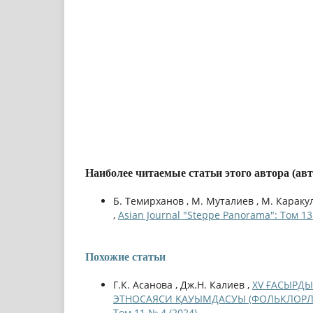
Наиболее читаемые статьи этого автора (ав
Б. Темирханов , М. Муталиев , М. Караку
,
Asian Journal "Steppe Panorama": Том 13
Похожие статьи
Г.К. Асанова , Дж.Н. Калиев ,
XV ҒАСЫРДЫ
ЭТНОСАЯСИ ҚАУЫМДАСУЫ (ФОЛЬКЛОРЛ
Том 11 № 4 (2024)