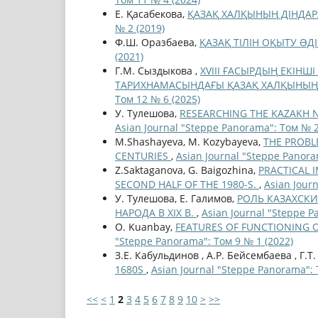
Е. Қасабекова,
ҚАЗАҚ ХАЛҚЫНЫҢ ДІНДА
№ 2 (2019)
Ф.Ш. Оразбаева,
ҚАЗАҚ ТІЛІН ОҚЫТУ ƏД
(2021)
Г.М. Сыздыкова ,
XVIII ҒАСЫРДЫҢ ЕКІНШ
ТАРИХНАМАСЫНДАҒЫ ҚАЗАҚ ХАЛҚЫНЫҢ
Том 12 № 6 (2025)
У. Тулешова,
RESEARCHING THE KAZAKH N
Asian Journal "Steppe Panorama": Том № 2
M.Shashayeva, M. Kozybayeva,
THE PROBLE
CENTURIES
,
Asian Journal "Steppe Panora
Z.Saktaganova, G. Baigozhina,
PRACTICAL 
SECOND HALF OF THE 1980-S.
,
Asian Jour
У. Тулешова, Е. Галимов,
РОЛЬ КАЗАХСК
НАРОДА В XIX В.
,
Asian Journal "Steppe P
O. Kuanbay,
FEATURES OF FUNCTIONING OF 
"Steppe Panorama": Том 9 № 1 (2022)
З.Е. Кабульдинов , А.Р. Бейсембаева , Г.Т
1680S
,
Asian Journal "Steppe Panorama": 
<<
<
1
2
3
4
5
6
7
8
9
10
>
>>