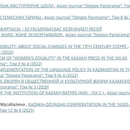
РЛЫҚ ДƏСТҮРЛЕРІНЕ ШОЛУ
,
Asian Journal "Steppe Panorama": То
ІСТЕМЕСІНІҢ ТАРИХЫ
,
Asian Journal "Steppe Panorama": Том 8 № 
І ЖАРТЫСЫ – XX ҒАСЫРДЫҢ БАС КЕЗЕҢІНДЕГІ РЕСЕЙ
 ЭНДО- ЖӘНЕ ЭКЗОЭТНИМДЕРІ
,
Asian Journal "Steppe Panorama"
OBILITY: ABOUT SOCIAL CHANGES IN THE 19TH CENTURY STEPPE
,
 (2020)
M OF "WOMEN'S EQUALITY" IN THE KAZAKH PRESS IN THE XIX-XX
ma": Том 9 № 4 (2022)
IMPLEMENTATION OF THE LANGUAGE POLICY IN KAZAKHSTAN IN T
nal "Steppe Panorama": Том 9 № 4 (2022)
ИХ ДВОРЯН В ОБЩЕСТВЕННОЙ И КУЛЬТУРНОЙ ЖИЗНИ КАЗАХСК
anorama": Том № 3 (2020)
THE INSTITUTION OF KAZAKH BATYRS (XVIII – XIX С.)
,
Asian Journ
. Мусабалина ,
KAZAKH–DZUNGAR CONFRONTATION IN THE 1630S
Том 12 № 6 (2025)