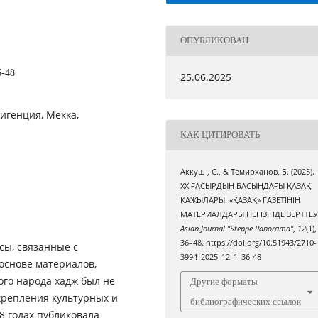
ОПУБЛИКОВАН
6-48
25.06.2025
лигенция, Мекка,
КАК ЦИТИРОВАТЬ
Аккуш , С., & Темирханов, Б. (2025).
ХХ ҒАСЫРДЫҢ БАСЫНДАҒЫ ҚАЗАҚ
ҚАЖЫЛАРЫ: «ҚАЗАҚ» ГАЗЕТІНІҢ
МАТЕРИАЛДАРЫ НЕГІЗІНДЕ ЗЕРТТЕУ
Asian Journal "Steppe Panorama"
,
12
(1),
36–48. https://doi.org/10.51943/2710-
сы, связанные с
3994_2025_12_1_36-48
 основе материалов,
ого народа хадж был не
Другие форматы
крепления культурных и
библиографических ссылок
8 годах публиковала