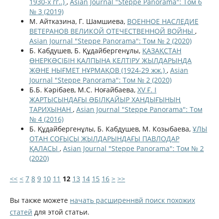
1930-х гг..)
,
Asian Journal "Steppe Panorama": Том 6
№ 3 (2019)
М. Айтказина, Г. Шамшиева,
ВОЕННОЕ НАСЛЕДИЕ
ВЕТЕРАНОВ ВЕЛИКОЙ ОТЕЧЕСТВЕННОЙ ВОЙНЫ
,
Asian Journal "Steppe Panorama": Том № 2 (2020)
Б. Кабдушев, Б. Құдайбергенұлы,
ҚАЗАҚСТАН
ӨНЕРКƏСІБІН ҚАЛПЫНА КЕЛТІРУ ЖЫЛДАРЫНДА
ЖƏНЕ НЫҒМЕТ НҰРМАҚОВ (1924-29 жж.)
,
Asian
Journal "Steppe Panorama": Том № 2 (2020)
Б.Б. Кәрібаев, М.С. Ноғайбаева,
XV Ғ. I
ЖАРТЫСЫНДАҒЫ ƏБІЛҚАЙЫР ХАНДЫҒЫНЫҢ
ТАРИХЫНАН
,
Asian Journal "Steppe Panorama": Том
№ 4 (2016)
Б. Құдайбергенұлы, Б. Кабдушев, М. Козыбаева,
ҰЛЫ
ОТАН СОҒЫСЫ ЖЫЛДАРЫНДАҒЫ ПАВЛОДАР
ҚАЛАСЫ
,
Asian Journal "Steppe Panorama": Том № 2
(2020)
<<
<
7
8
9
10
11
12
13
14
15
16
>
>>
Вы также можете
начать расширеннвй поиск похожих
статей
для этой статьи.