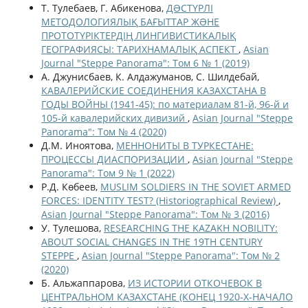
Т. Тулебаев, Г. Абикенова,
ДƏСТҮРЛІ
МЕТОДОЛОГИЯЛЫҚ БАҒЫТТАР ЖƏНЕ
ПРОТОТҮРІКТЕРДІҢ ЛИНГИВИСТИКАЛЫҚ
ГЕОГРАФИЯСЫ: ТАРИХНАМАЛЫҚ АСПЕКТ
,
Asian
Journal "Steppe Panorama": Том 6 № 1 (2019)
А. Джунисбаев, К. Алдажуманов, С. Шилдебай,
КАВАЛЕРИЙСКИЕ СОЕДИНЕНИЯ КАЗАХСТАНА В
ГОДЫ ВОЙНЫ (1941-45): по материалам 81-й, 96-й и
105-й кавалерийских дивизий
,
Asian Journal "Steppe
Panorama": Том № 4 (2020)
Д.М. Иноятова,
МЕННОНИТЫ В ТУРКЕСТАНЕ:
ПРОЦЕССЫ ДИАСПОРИЗАЦИИ
,
Asian Journal "Steppe
Panorama": Том 9 № 1 (2022)
Р.Д. Көбеев,
MUSLIM SOLDIERS IN THE SOVIET ARMED
FORCES: IDENTITY TEST? (Historiographical Review)
,
Asian Journal "Steppe Panorama": Том № 3 (2016)
У. Тулешова,
RESEARCHING THE KAZAKH NOBILITY:
ABOUT SOCIAL CHANGES IN THE 19TH CENTURY
STEPPE
,
Asian Journal "Steppe Panorama": Том № 2
(2020)
Б. Альжаппарова,
ИЗ ИСТОРИИ ОТКОЧЕВОК В
ЦЕНТРАЛЬНОМ КАЗАХСТАНЕ (КОНЕЦ 1920-Х-НАЧАЛО