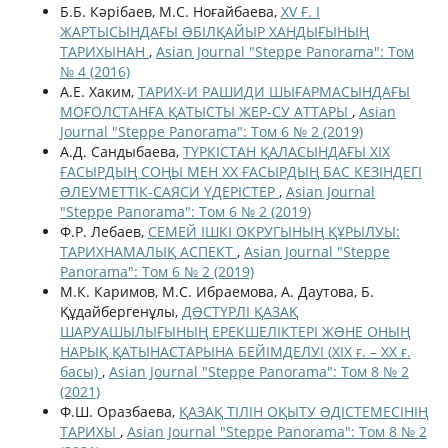
Б.Б. Кәрібаев, М.С. Ноғайбаева,
XV Ғ. I
ЖАРТЫСЫНДАҒЫ ƏБІЛҚАЙЫР ХАНДЫҒЫНЫҢ
ТАРИХЫНАН
,
Asian Journal "Steppe Panorama": Том
№ 4 (2016)
А.Е. Хаким,
ТАРИХ-И РАШИДИ ШЫҒАРМАСЫНДАҒЫ
МОҒОЛСТАНҒА ҚАТЫСТЫ ЖЕР-СУ АТТАРЫ
,
Asian
Journal "Steppe Panorama": Том 6 № 2 (2019)
А.Д. Сандыбаева,
ТҮРКІСТАН ҚАЛАСЫНДАҒЫ ХІХ
ҒАСЫРДЫҢ СОҢЫ МЕН ХХ ҒАСЫРДЫҢ БАС КЕЗІНДЕГІ
ƏЛЕУМЕТТІК-САЯСИ ҮДЕРІСТЕР
,
Asian Journal
"Steppe Panorama": Том 6 № 2 (2019)
Ф.Р. Лебаев,
СЕМЕЙ ІШКІ ОКРУГЫНЫҢ ҚҰРЫЛУЫ:
ТАРИХНАМАЛЫҚ АСПЕКТ
,
Asian Journal "Steppe
Panorama": Том 6 № 2 (2019)
М.К. Каримов, М.С. Ибраемова, А. Даутова, Б.
Құдайбергенұлы,
ДƏСТҮРЛІ ҚАЗАҚ
ШАРУАШЫЛЫҒЫНЫҢ ЕРЕКШЕЛІКТЕРІ ЖƏНЕ ОНЫҢ
НАРЫҚ ҚАТЫНАСТАРЫНА БЕЙІМДЕЛУІ (ХІХ ғ. – ХХ ғ.
басы)
,
Asian Journal "Steppe Panorama": Том 8 № 2
(2021)
Ф.Ш. Оразбаева,
ҚАЗАҚ ТІЛІН ОҚЫТУ ƏДІСТЕМЕСІНІҢ
ТАРИХЫ
,
Asian Journal "Steppe Panorama": Том 8 № 2