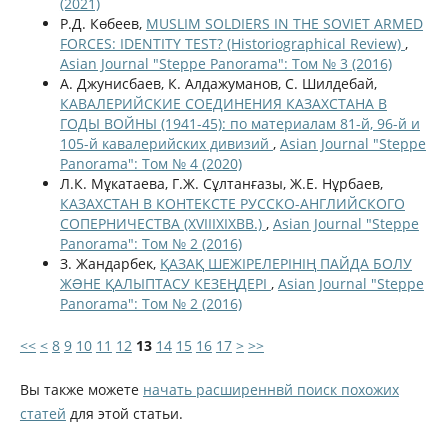
(2021)
Р.Д. Көбеев,
MUSLIM SOLDIERS IN THE SOVIET ARMED
FORCES: IDENTITY TEST? (Historiographical Review)
,
Asian Journal "Steppe Panorama": Том № 3 (2016)
А. Джунисбаев, К. Алдажуманов, С. Шилдебай,
КАВАЛЕРИЙСКИЕ СОЕДИНЕНИЯ КАЗАХСТАНА В
ГОДЫ ВОЙНЫ (1941-45): по материалам 81-й, 96-й и
105-й кавалерийских дивизий
,
Asian Journal "Steppe
Panorama": Том № 4 (2020)
Л.К. Мұкатаева, Г.Ж. Сұлтанғазы, Ж.Е. Нұрбаев,
КАЗАХСТАН В КОНТЕКСТЕ РУССКО-АНГЛИЙСКОГО
СОПЕРНИЧЕСТВА (XVIIIXIXВВ.)
,
Asian Journal "Steppe
Panorama": Том № 2 (2016)
З. Жандарбек,
ҚАЗАҚ ШЕЖІРЕЛЕРІНІҢ ПАЙДА БОЛУ
ЖƏНЕ ҚАЛЫПТАСУ КЕЗЕҢДЕРІ
,
Asian Journal "Steppe
Panorama": Том № 2 (2016)
<<
<
8
9
10
11
12
13
14
15
16
17
>
>>
Вы также можете
начать расширеннвй поиск похожих
статей
для этой статьи.