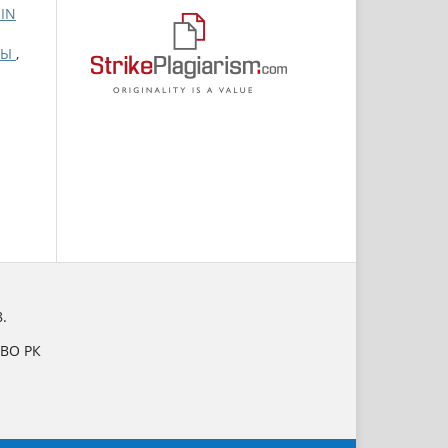
IN
ЙЫ
,
.
НВО РК