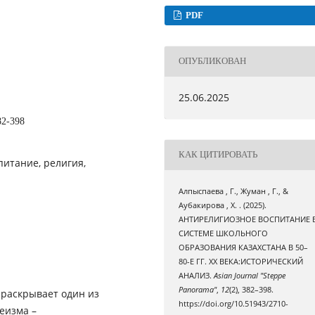
PDF
ОПУБЛИКОВАН
25.06.2025
82-398
КАК ЦИТИРОВАТЬ
питание, религия,
Алпыспаева , Г., Жуман , Г., &
Аубакирова , Х. . (2025).
АНТИРЕЛИГИОЗНОЕ ВОСПИТАНИЕ 
СИСТЕМЕ ШКОЛЬНОГО
ОБРАЗОВАНИЯ КАЗАХСТАНА В 50–
80-Е ГГ. ХХ ВЕКА:ИСТОРИЧЕСКИЙ
АНАЛИЗ.
Asian Journal "Steppe
Panorama"
,
12
(2), 382–398.
 раскрывает один из
https://doi.org/10.51943/2710-
еизма –