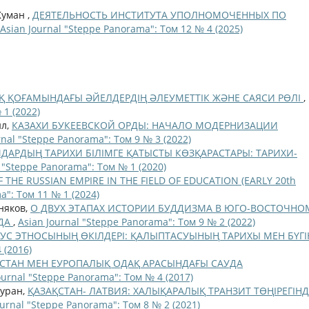
Жуман ,
ДЕЯТЕЛЬНОСТЬ ИНСТИТУТА УПОЛНОМОЧЕННЫХ ПО
Asian Journal "Steppe Panorama": Том 12 № 4 (2025)
Қ ҚОҒАМЫНДАҒЫ ӘЙЕЛДЕРДІҢ ӘЛЕУМЕТТІК ЖӘНЕ САЯСИ РӨЛІ
,
 1 (2022)
ил,
КАЗАХИ БУКЕЕВСКОЙ ОРДЫ: НАЧАЛО МОДЕРНИЗАЦИИ
rnal "Steppe Panorama": Том 9 № 3 (2022)
ДАРДЫҢ ТАРИХИ БІЛІМГЕ ҚАТЫСТЫ КӨЗҚАРАСТАРЫ: ТАРИХИ-
l "Steppe Panorama": Том № 1 (2020)
F THE RUSSIAN EMPIRE IN THE FIELD OF EDUCATION (EARLY 20th
a": Том 11 № 1 (2024)
зняков,
О ДВУХ ЭТАПАХ ИСТОРИИ БУДДИЗМА В ЮГО-ВОСТОЧНО
ОДА
,
Asian Journal "Steppe Panorama": Том 9 № 2 (2022)
УС ЭТНОСЫНЫҢ ӨКІЛДЕРІ: ҚАЛЫПТАСУЫНЫҢ ТАРИХЫ МЕН БҮГІ
 (2016)
СТАН МЕН ЕУРОПАЛЫҚ ОДАҚ АРАСЫНДАҒЫ САУДА
ournal "Steppe Panorama": Том № 4 (2017)
Тyран,
ҚАЗАҚСТАН- ЛАТВИЯ: ХАЛЫҚАРАЛЫҚ ТРАНЗИТ ТӨҢІРЕГІНД
ournal "Steppe Panorama": Том 8 № 2 (2021)