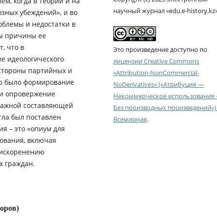
м, когда в теории и на
научный журнал «edu.e-history.kz
зных убеждений», и во
блемы и недостатки в
ны причины ее
, что в
Это произведение доступно по
е идеологического
лицензии Creative Commons
 стороны партийных и
«Attribution-NonCommercial-
ью было формирование
NoDerivatives» («Атрибуция —
 и опровержение
Некоммерческое использование
 важной составляющей
Без производных произведений») 
угла был поставлен
Всемирная
.
ия – это «опиум для
зования, включая
 искоренению
х граждан.
торов)