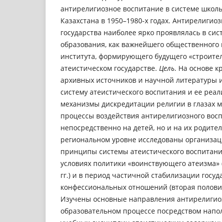
антирелигиозное воспитание в системе школ
Казахстана в 1950–1980-х годах. Антирелигиоз
государства наиболее ярко проявлялась в сис
образования, как важнейшего общественного 
института, формирующего будущего «строите
атеистическом государстве.
Цель
. На основе 
архивных источников и научной литературы 
систему атеистического воспитания и ее реал
механизмы дискредитации религии в глазах м
процессы воздействия антирелигиозного восп
непосредственно на детей, но и на их родите
региональном уровне исследованы организа
принципы системы атеистического воспитани
условиях политики «воинствующего атеизма» 
гг.) и в период частичной стабилизации госуд
конфессиональных отношений (вторая половина 
Изучены основные направления антирелигиоз
образовательном процессе посредством нап