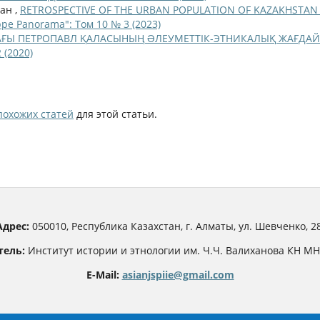
лан ,
RETROSPECTIVE OF THE URBAN POPULATION OF KAZAKHSTAN 
ppe Panorama": Том 10 № 3 (2023)
ДАҒЫ ПЕТРОПАВЛ ҚАЛАСЫНЫҢ ƏЛЕУМЕТТІК-ЭТНИКАЛЫҚ ЖАҒДА
 (2020)
похожих статей
для этой статьи.
Адрес:
050010, Республика Казахстан, г. Алматы, ул. Шевченко, 28
тель:
Институт истории и этнологии им. Ч.Ч. Валиханова КН М
E-Mail:
asianjspiie@gmail.com