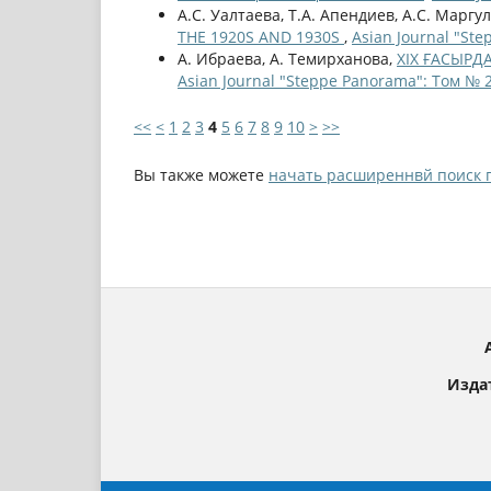
А.С. Уалтаева, Т.А. Апендиев, А.С. Маргу
THE 1920S AND 1930S
,
Asian Journal "Ste
А. Ибраева, А. Темирханова,
ХІХ ҒАСЫР
Asian Journal "Steppe Panorama": Том № 2
<<
<
1
2
3
4
5
6
7
8
9
10
>
>>
Вы также можете
начать расширеннвй поиск 
Изда