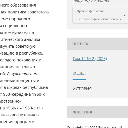
3994_2025_12_2_382-398
ьного образования
Другие форматы
ная политика советского
теме народного
библиографических ссылок
и социального
ля коммунизма» в
критического анализа
ВЫПУСК
изучить советскую
изацию в республике,
Том 12 № 2 (2025)
олодого поколения и
итания не только
лей.
Результаты.
На
РАЗДЕЛ
ционные концепты и
я в школах республикив
ИСТОРИЯ
(1950–середина 1960-х
арственно-
1960-х – 1980-е гг.).
ЛИЦЕНЗИЯ
ного воспитания в
олнения программ
Copyright (c) 2025 Электронный