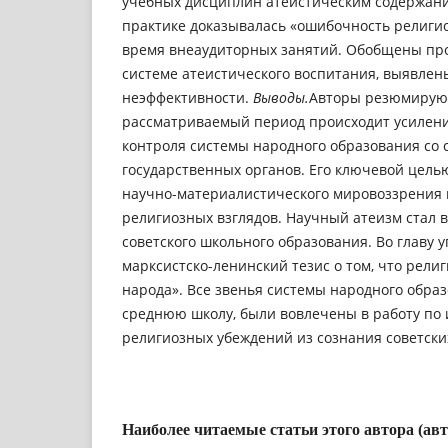
учебных дисциплин атеистическим содержание
практике доказывалась «ошибочность религио
время внеаудиторных занятий. Обобщены про
системе атеистического воспитания, выявле
неэффективности.
Выводы.
Авторы резюмируют
рассматриваемый период происходит усилени
контроля системы народного образования со
государственных органов. Его ключевой цел
научно-материалистического мировоззрения
религиозных взглядов. Научный атеизм стал
советского школьного образования. Во главу 
марксистско-ленинский тезис о том, что религ
народа». Все звенья системы народного обра
среднюю школу, были вовлечены в работу по
религиозных убеждений из сознания советски
Наиболее читаемые статьи этого автора (ав