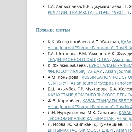
Г.А. Алпыспаева, К.В. Джумагалиева , Г. 
РЕЛИГИИ В КАЗАХСТАНЕ (1945–1990 ГГ.)
,
Похожие статьи
Қ.Қ. Жылқышыбаева, А.Т. Жағыпар,
ҚАЗА
Asian Journal "Steppe Panorama": Том 9 №
Г.А. Шотанова, Е.М. Ужкенов, А.К. Жумад
ТРАДИЦИОННОГО ОБЩЕСТВА
,
Asian Jou
К. Жылкышыбаева ,
ЕУРОПАДАҒЫ ҒАЛЫМ
ФИЛОСОФИЯЛЫҚ ТАЛДАУ
,
Asian Journa
А.М. Конырова ,
RUSSIFICATION POLICY O
CENTURY)
,
Asian Journal "Steppe Panoram
Е.Ш. Акымбек, Г.Р. Мухтарова, Б.А. Желе
КАЗАХСТАНЕ ДОМОНГОЛЬСКОГО ПЕРИ
Ж.Ə. Каринбаев,
ҚАЗАҚСТАНДАҒЫ БЕЛОР
Asian Journal "Steppe Panorama": Том № 4
Л.Н. Нурсултанова, М.К. Санатова,
ҚАЗАҚ
-ЭКОНОМИКАЛЫҚ ҚАТЫНАСТАР
,
Asian J
Л. Исова, Ж. Кайпжан, Д. Туманшиев, Н. 
ЫНТЫМАҚТАСТЫҚ МƏСЕЛЕЛЕРІ
,
Asian J