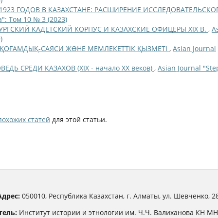
–1923 ГОДОВ В КАЗАХСТАНЕ: РАСШИРЕНИЕ ИССЛЕДОВАТЕЛЬСКО
": Том 10 № 3 (2023)
УРГСКИЙ КАДЕТСКИЙ КОРПУС И КАЗАХСКИЕ ОФИЦЕРЫ XIX В.
,
A
)
 ҚОҒАМДЫҚ-САЯСИ ЖƏНЕ МЕМЛЕКЕТТІК ҚЫЗМЕТІ
,
Asian Journal
ДЬ СРЕДИ КАЗАХОВ (XIX - начало XX веков)
,
Asian Journal "St
похожих статей
для этой статьи.
Адрес:
050010, Республика Казахстан, г. Алматы, ул. Шевченко, 28
тель:
Институт истории и этнологии им. Ч.Ч. Валиханова КН М