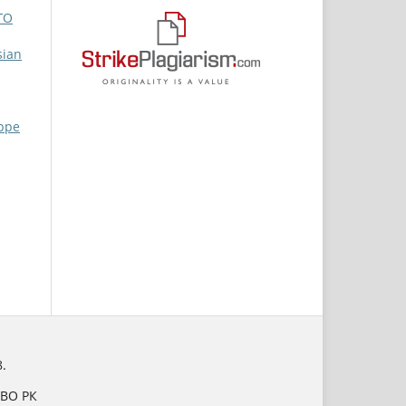
ГО
sian
eppe
.
НВО РК