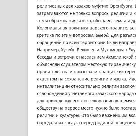
религиозных дел казахов муфтию Оренбурга. 
затрагиваются не только вопросы религии и к
темы образования, языка, обычаев, земли и др
Колониальная политика царского правительст
критике по этим вопросам.
Вывод.
Для разъяс
обращений по всей территории были направ
Например, Хусейн Бекишев и Мухамеджан Елу
беседы и встречи с населением Акмолинской о
объясняли слушателям жестокую тираническу
правительства и призывали к защите интерес
акцентом на сохранение религии и языка. Иде
интеллигенции относительно религии заключа
освобождения угнетаемого казахского народа 
для приведения его к высокоразвивающемус
обществу на первое место нужно было поста
религии и культуры. Это было важнейшим вкла
народа, и их заслуга перед родиной неоценим