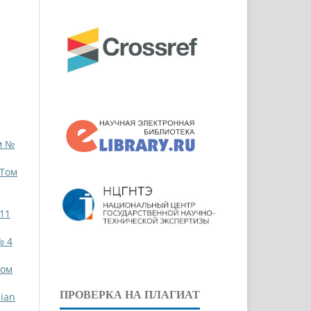
м №
 Том
 11
№ 4
Том
ПРОВЕРКА НА ПЛАГИАТ
ian