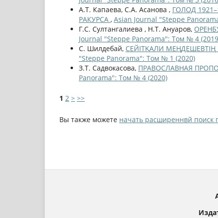
А.Т. Капаева, С.А. Асанова ,
ГОЛОД 1921
РАКУРСА
,
Asian Journal "Steppe Panorama
Г.С. Султангалиева , Н.Т. Ануаров,
ОРЕНБ
Journal "Steppe Panorama": Том № 4 (2019
С. Шилдебай,
СЕЙІТҚАЛИ МЕҢДЕШЕВТІҢ
"Steppe Panorama": Том № 1 (2020)
З.Т. Садвокасова,
ПРАВОСЛАВНАЯ ПРОПОВЕ
Panorama": Том № 4 (2020)
1
2
>
>>
Вы также можете
начать расширеннвй поиск 
Изда