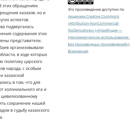
В этих обращениях
Это произведение доступно по
рещения казахов, но и
лицензии Creative Commons
угих аспектов.
«Attribution-NonCommercial-
ва подвергалась
NoDerivatives» («Атрибуция —
нения содержания этих
Некоммерческое использование
лены представители.
Без производных произведений») 
баев организовывали
Всемирная
.
бласти, в ходе которых
ю политику царского
ов народа, с особым
и казахской
лись в том, что для
от колониального ига и
я цивилизованному
вить сохранение нашей
дом в судьбу казахского
а.