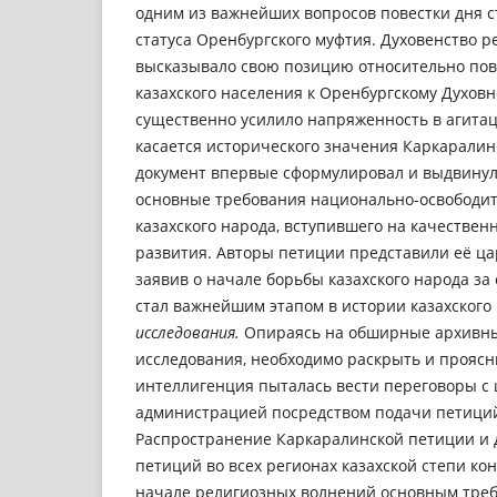
одним из важнейших вопросов повестки дня 
статуса Оренбургского муфтия. Духовенство р
высказывало свою позицию относительно по
казахского населения к Оренбургскому Духов
существенно усилило напряженность в агитац
касается исторического значения Каркаралинс
документ впервые сформулировал и выдвинул
основные требования национально-освободи
казахского народа, вступившего на качествен
развития. Авторы петиции представили её ца
заявив о начале борьбы казахского народа за 
стал важнейшим этапом в истории казахского
исследования.
Опираясь на обширные архивны
исследования, необходимо раскрыть и проясни
интеллигенция пыталась вести переговоры с 
администрацией посредством подачи петици
Распространение Каркаралинской петиции и 
петиций во всех регионах казахской степи конц
начале религиозных волнений основным тре