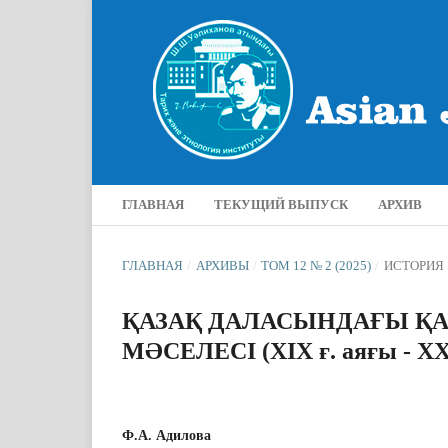
ГЛАВНАЯ
ТЕКУЩИЙ ВЫПУСК
АРХИВ
ГЛАВНАЯ
/
АРХИВЫ
/
ТОМ 12 № 2 (2025)
/
ИСТОРИЯ
ҚАЗАҚ ДАЛАСЫНДАҒЫ Қ
МӘСЕЛЕСІ (ХІХ ғ. аяғы - ХХ 
Ф.А. Адилова