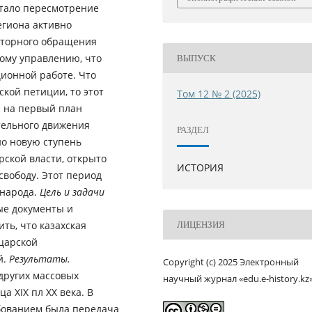
стало пересмотрение
егиона активно
вторного обращения
ному управлению, что
ВЫПУСК
ионной работе. Что
кой петиции, то этот
Том 12 № 2 (2025)
 на первый план
тельного движения
РАЗДЕЛ
но новую ступень
рской власти, открыто
ИСТОРИЯ
свободу. Этот период
 народа.
Цель и задачи
е документы и
ть, что казахская
ЛИЦЕНЗИЯ
царской
й.
Результаты.
Copyright (c) 2025 Электронный
других массовых
научный журнал «edu.e-history.kz
а ХІХ пл ХХ века. В
бованием была передача