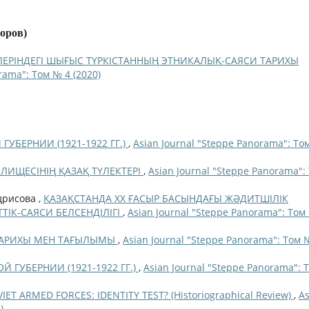
торов)
ЛЕРІНДЕГІ ШЫҒЫС ТҮРКІСТАННЫҢ ЭТНИКАЛЫҚ-САЯСИ ТАРИХЫ
rama": Том № 4 (2020)
УБЕРНИИ (1921-1922 ГГ.)
,
Asian Journal "Steppe Panorama": То
ЛИЩЕСІНІҢ ҚАЗАҚ ТҮЛЕКТЕРІ
,
Asian Journal "Steppe Panorama":
дрисова ,
ҚАЗАҚСТАНДА ХХ ҒАСЫР БАСЫНДАҒЫ ЖӘДИТШІЛІК
ІК-CАЯСИ БЕЛСЕНДІЛІГІ
,
Asian Journal "Steppe Panorama": Том
: ТАРИХЫ МЕН ТАҒЫЛЫМЫ
,
Asian Journal "Steppe Panorama": Том 
 ГУБЕРНИИ (1921-1922 ГГ.)
,
Asian Journal "Steppe Panorama": 
ET ARMED FORCES: IDENTITY TEST? (Historiographical Review)
,
As
)