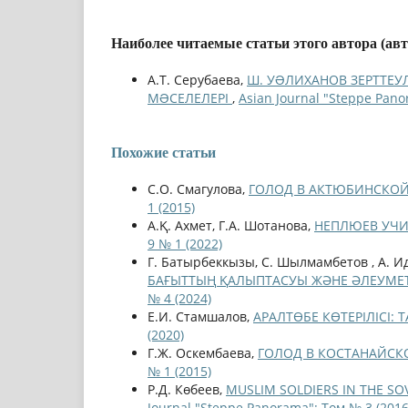
Наиболее читаемые статьи этого автора (ав
А.Т. Серубаева,
Ш. УƏЛИХАНОВ ЗЕРТТЕУ
МƏСЕЛЕЛЕРІ
,
Asian Journal "Steppe Pano
Похожие статьи
С.О. Смагулова,
ГОЛОД В АКТЮБИНСКОЙ Г
1 (2015)
А.Қ. Ахмет, Г.А. Шотанова,
НЕПЛЮЕВ УЧИ
9 № 1 (2022)
Г. Батырбеккызы, С. Шылмамбетов , А. И
БАҒЫТТЫҢ ҚАЛЫПТАСУЫ ЖӘНЕ ӘЛЕУМЕТТ
№ 4 (2024)
Е.И. Стамшалов,
АРАЛТӨБЕ КӨТЕРІЛІСІ
(2020)
Г.Ж. Оскембаева,
ГОЛОД В КОСТАНАЙСКОЙ
№ 1 (2015)
Р.Д. Көбеев,
MUSLIM SOLDIERS IN THE SOVI
Journal "Steppe Panorama": Том № 3 (2016