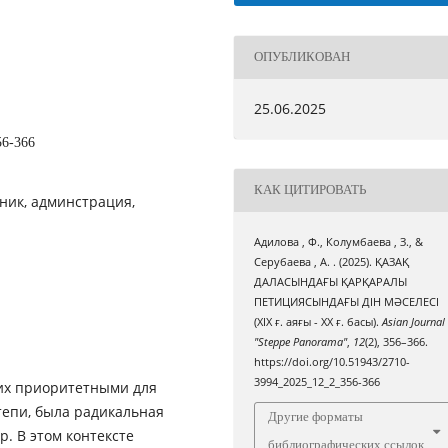
ОПУБЛИКОВАН
25.06.2025
56-366
КАК ЦИТИРОВАТЬ
ник, админстрация,
Адилова , Ф., Колумбаева , З., &
Серубаева , А. . (2025). ҚАЗАҚ
ДАЛАСЫНДАҒЫ ҚАРҚАРАЛЫ
ПЕТИЦИЯСЫНДАҒЫ ДІН МӘСЕЛЕСІ
(ХІХ ғ. аяғы - ХХ ғ. басы).
Asian Journal
"Steppe Panorama"
,
12
(2), 356–366.
https://doi.org/10.51943/2710-
3994_2025_12_2_356-366
их приоритетными для
тепи, была радикальная
Другие форматы
. В этом контексте
библиографических ссылок