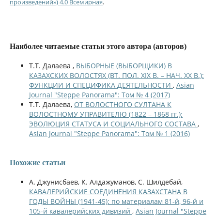
произведений») 4.0 Всемирная
.
Наиболее читаемые статьи этого автора (авторов)
Т.Т. Далаева ,
ВЫБОРНЫЕ (ВЫБОРЩИКИ) В
КАЗАХСКИХ ВОЛОСТЯХ (ВТ. ПОЛ. XIX В. – НАЧ. ХХ В.):
ФУНКЦИИ И СПЕЦИФИКА ДЕЯТЕЛЬНОСТИ
,
Asian
Journal "Steppe Panorama": Том № 4 (2017)
Т.Т. Далаева,
ОТ ВОЛОСТНОГО СУЛТАНА К
ВОЛОСТНОМУ УПРАВИТЕЛЮ (1822 – 1868 гг.):
ЭВОЛЮЦИЯ СТАТУСА И СОЦИАЛЬНОГО СОСТАВА
,
Asian Journal "Steppe Panorama": Том № 1 (2016)
Похожие статьи
А. Джунисбаев, К. Алдажуманов, С. Шилдебай,
КАВАЛЕРИЙСКИЕ СОЕДИНЕНИЯ КАЗАХСТАНА В
ГОДЫ ВОЙНЫ (1941-45): по материалам 81-й, 96-й и
105-й кавалерийских дивизий
,
Asian Journal "Steppe