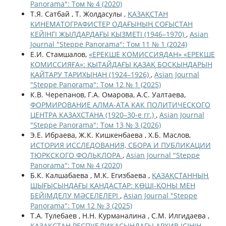
Panorama": Том № 4 (2020)
Т.Я. Сатбай , Т. Жолдасулы ,
ҚАЗАҚСТАН
КИНЕМАТОГРАФИСТЕР ОДАҒЫНЫҢ СОҒЫСТАН
КЕЙІНГІ ЖЫЛДАРДАҒЫ ҚЫЗМЕТІ (1946–1970)
,
Asian
Journal "Steppe Panorama": Том 11 № 1 (2024)
Е.И. Стамшалов,
«ЕРЕКШЕ КОМИССИЯДАН» «ЕРЕКШЕ
КОМИССИЯҒА»: ҚЫТАЙДАҒЫ ҚАЗАҚ БОСҚЫНДАРЫН
ҚАЙТАРУ ТАРИХЫНАН (1924–1926)
,
Asian Journal
"Steppe Panorama": Том 12 № 1 (2025)
К.В. Черепанов, Г.А. Омарова, А.С. Уалтаева,
ФОРМИРОВАНИЕ АЛМА-АТА КАК ПОЛИТИЧЕСКОГО
ЦЕНТРА КАЗАХСТАНА (1920–30-е гг.)
,
Asian Journal
"Steppe Panorama": Том 13 № 3 (2026)
Э.Е. Ибраева, Ж.К. Кишкенбаева , Х.Б. Маслов,
ИСТОРИЯ ИССЛЕДОВАНИЯ, СБОРА И ПУБЛИКАЦИИ
ТЮРКСКОГО ФОЛЬКЛОРА
,
Asian Journal "Steppe
Panorama": Том № 4 (2020)
Б.К. Калшабаева , М.К. Егизбаева ,
ҚАЗАҚСТАННЫҢ
ШЫҒЫСЫНДАҒЫ ҚАНДАСТАР: КӨШІ-ҚОНЫ МЕН
БЕЙІМДЕЛУ МӘСЕЛЕЛЕРІ
,
Asian Journal "Steppe
Panorama": Том 12 № 3 (2025)
Т.А. Тулебаев , Н.Н. Курманалина , С.М. Илгидаева ,
ҚАЗАҚСТАН РЕСПУБЛИКАСЫНДАҒЫ АРХИВ ІСІНІҢ