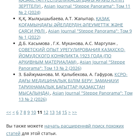
ЗЕРТТЕЛУІ
,
Asian Journal "Steppe Panorama": Том 11
№ 2 (2024)
Қ.Қ. Жылқышыбаева, А.Т. Жағыпар,
ҚАЗАҚ
ҚОҒАМЫНДАҒЫ ӘЙЕЛДЕРДІҢ ӘЛЕУМЕТТІК ЖӘНЕ
САЯСИ РӨЛІ
,
Asian Journal "Steppe Panorama": Том 9
№ 1 (2022)
Д.Б. Касымова , Г.К. Муканова, А.С. Маргулан ,
СОВЕТСКИЙ ОПЫТ УРЕГУЛИРОВАНИЯ КАЗАХСКО-
ЙОМУДСКОГО КОНФЛИКТА 1923 ГОДА (ПО
АРХИВНЫМ МАТЕРИАЛАМ)
,
Asian Journal "Steppe
Panorama": Том 13 № 2 (2026)
З. Байжуманова, М. Қалыбекова, A. Гафуров,
КСРО-
ДАҒЫ МЕДИЦИНАЛЫҚ БІЛІМ БЕРУ: ЗАМАНАУИ
ТАРИХНАМАЛЫҚ БАҒЫТТАР (ҚАЗАҚСТАН
МЫСАЛЫНДА)
,
Asian Journal "Steppe Panorama": Том
13 № 2 (2026)
<<
<
6
7
8
9
10
11
12
13
14
15
>
>>
Вы также можете
начать расширеннвй поиск похожих
статей
для этой статьи.