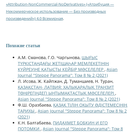
«Attribution-NonCommercial-NoDerivatives» («Атрибуция —
Некоммерческое использование — Без производных
произведений») 4.0 Всемирная
.
Похожие статьи
А.М. Сманова, Г.О. Чаргынова,
ШЫҒЫС
ТҮРКІСТАНДАҒЫ ЖЕТІШАҺАР МЕМЛЕКЕТІНІҢ
КҮЙРЕУІНЕ ҚАТЫСТЫ КЕЙБІР МƏСЕЛЕЛЕР
,
Asian
Journal "Steppe Panorama": Том 8 № 2 (2021)
Л. Исова, Ж. Кайпжан, Д. Туманшиев, Н. Тyран,
ҚАЗАҚСТАН- ЛАТВИЯ: ХАЛЫҚАРАЛЫҚ ТРАНЗИТ
ТӨҢІРЕГІНДЕГІ ЫНТЫМАҚТАСТЫҚ МƏСЕЛЕЛЕРІ
,
Asian Journal "Steppe Panorama": Том 8 № 2 (2021)
Ф.Ш. Оразбаева,
ҚАЗАҚ ТІЛІН ОҚЫТУ ƏДІСТЕМЕСІНІҢ
ТАРИХЫ
,
Asian Journal "Steppe Panorama": Том 8 № 2
(2021)
К.Н. Балтабаева,
ПИДАХМЕТ БОБКИН И ЕГО
ПОТОМКИ
,
Asian Journal "Steppe Panorama": Том 8