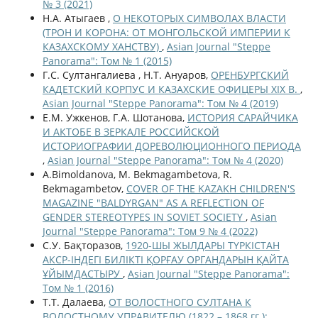
№ 3 (2021)
Н.А. Атыгаев ,
О НЕКОТОРЫХ СИМВОЛАХ ВЛАСТИ
(ТРОН И КОРОНА: ОТ МОНГОЛЬСКОЙ ИМПЕРИИ К
КАЗАХСКОМУ ХАНСТВУ)
,
Asian Journal "Steppe
Panorama": Том № 1 (2015)
Г.С. Султангалиева , Н.Т. Ануаров,
ОРЕНБУРГСКИЙ
КАДЕТСКИЙ КОРПУС И КАЗАХСКИЕ ОФИЦЕРЫ XIX В.
,
Asian Journal "Steppe Panorama": Том № 4 (2019)
Е.М. Ужкенов, Г.А. Шотанова,
ИСТОРИЯ САРАЙЧИКА
И АКТОБЕ В ЗЕРКАЛЕ РОССИЙСКОЙ
ИСТОРИОГРАФИИ ДОРЕВОЛЮЦИОННОГО ПЕРИОДА
,
Asian Journal "Steppe Panorama": Том № 4 (2020)
A.Bimoldanova, M. Bekmagambetova, R.
Bekmagambetov,
COVER OF THE KAZAKH CHILDREN'S
MAGAZINE "BALDYRGAN" AS A REFLECTION OF
GENDER STEREOTYPES IN SOVIET SOCIETY
,
Asian
Journal "Steppe Panorama": Том 9 № 4 (2022)
С.У. Бақторазов,
1920-ШЫ ЖЫЛДАРЫ ТҮРКІСТАН
АКСР-ІНДЕГІ БИЛІКТІ ҚОРҒАУ ОРГАНДАРЫН ҚАЙТА
ҰЙЫМДАСТЫРУ
,
Asian Journal "Steppe Panorama":
Том № 1 (2016)
Т.Т. Далаева,
ОТ ВОЛОСТНОГО СУЛТАНА К
ВОЛОСТНОМУ УПРАВИТЕЛЮ (1822 – 1868 гг.):