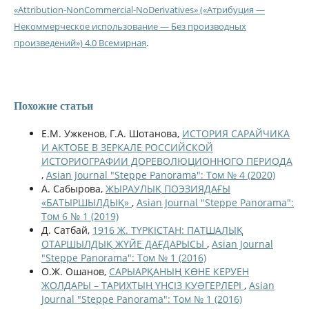
«Attribution-NonCommercial-NoDerivatives» («Атрибуция —
Некоммерческое использование — Без производных
произведений») 4.0 Всемирная
.
Похожие статьи
Е.М. Ужкенов, Г.А. Шотанова,
ИСТОРИЯ САРАЙЧИКА
И АКТОБЕ В ЗЕРКАЛЕ РОССИЙСКОЙ
ИСТОРИОГРАФИИ ДОРЕВОЛЮЦИОННОГО ПЕРИОДА
,
Asian Journal "Steppe Panorama": Том № 4 (2020)
А. Сабырова,
ЖЫРАУЛЫҚ ПОЭЗИЯДАҒЫ
«БАТЫРШЫЛДЫҚ»
,
Asian Journal "Steppe Panorama":
Том 6 № 1 (2019)
Д. Сатбай,
1916 Ж. ТҮРКІСТАН: ПАТШАЛЫҚ
ОТАРШЫЛДЫҚ ЖҮЙЕ ДАҒДАРЫСЫ
,
Asian Journal
"Steppe Panorama": Том № 1 (2016)
О.Ж. Ошанов,
САРЫАРҚАНЫҢ КӨНЕ КЕРУЕН
ЖОЛДАРЫ – ТАРИХТЫҢ ҮНСІЗ КУƏГЕРЛЕРІ
,
Asian
Journal "Steppe Panorama": Том № 1 (2016)