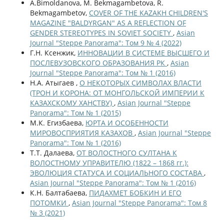
A.Bimoldanova, M. Bekmagambetova, R.
Bekmagambetov,
COVER OF THE KAZAKH CHILDREN'S
MAGAZINE "BALDYRGAN" AS A REFLECTION OF
GENDER STEREOTYPES IN SOVIET SOCIETY
,
Asian
Journal "Steppe Panorama": Том 9 № 4 (2022)
Г.Н. Ксенжик,
ИННОВАЦИИ В СИСТЕМЕ ВЫСШЕГО И
ПОСЛЕВУЗОВСКОГО ОБРАЗОВАНИЯ РК
,
Asian
Journal "Steppe Panorama": Том № 1 (2016)
Н.А. Атыгаев ,
О НЕКОТОРЫХ СИМВОЛАХ ВЛАСТИ
(ТРОН И КОРОНА: ОТ МОНГОЛЬСКОЙ ИМПЕРИИ К
КАЗАХСКОМУ ХАНСТВУ)
,
Asian Journal "Steppe
Panorama": Том № 1 (2015)
М.К. Егизбаева,
ЮРТА И ОСОБЕННОСТИ
МИРОВОСПРИЯТИЯ КАЗАХОВ
,
Asian Journal "Steppe
Panorama": Том № 1 (2016)
Т.Т. Далаева,
ОТ ВОЛОСТНОГО СУЛТАНА К
ВОЛОСТНОМУ УПРАВИТЕЛЮ (1822 – 1868 гг.):
ЭВОЛЮЦИЯ СТАТУСА И СОЦИАЛЬНОГО СОСТАВА
,
Asian Journal "Steppe Panorama": Том № 1 (2016)
К.Н. Балтабаева,
ПИДАХМЕТ БОБКИН И ЕГО
ПОТОМКИ
,
Asian Journal "Steppe Panorama": Том 8
№ 3 (2021)