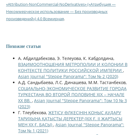
«Attribution-NonCommercial-NoDerivatives» («Атрибуция —
Некоммерческое использование — Без производных
произведений») 4.0 Всемирная
.
Похожие статьи
А. Абдилдабекова, Э. Телеуова, К. Кабдолдина,
ВЗАИМООТНОШЕНИЯ МЕТРОПОЛИИ И КОЛОНИИ В
КОНТЕКСТЕ ПОЛИТИКИ РОССИЙСКОЙ ИМПЕРИИ
,
Asian Journal "Steppe Panorama": Том № 2 (2020)
А.Д. Сандыбаева, Л.С. Динашева, М.М. Тастанбеков,
СОЦИАЛЬНО-ЭКОНОМИЧЕСКОЕ РАЗВИТИЕ ГОРОДА
ТУРКЕСТАНА ВО ВТОРОЙ ПОЛОВИНЕ ХІХ ‒ НАЧАЛЕ
ХХ ВВ.
,
Asian Journal "Steppe Panorama": Том 10 № 3
(2023)
Г. Тлеубекова,
ЖЕТІСУ ӨЛКЕСІНІҢ ҚОНЫС АУДАРУ
ТАРИХЫНА ҚАТЫСТЫ ДЕРЕКТЕР (ХІХ Ғ. ІІ ЖАРТЫСЫ
МЕН ХХ Ғ. БАСЫ)
,
Asian Journal "Steppe Panorama":
Том № 1 (2021)