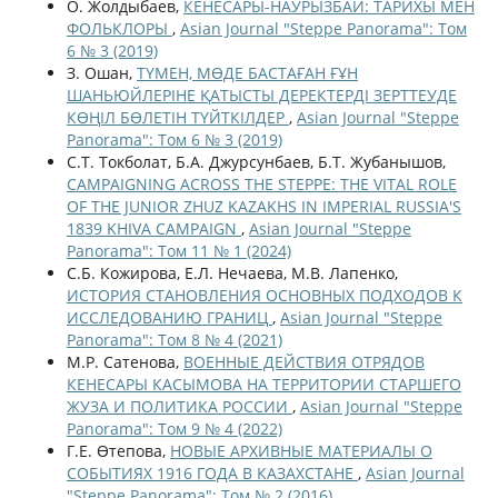
О. Жолдыбаев,
КЕНЕСАРЫ-НАУРЫЗБАЙ: ТАРИХЫ МЕН
ФОЛЬКЛОРЫ
,
Asian Journal "Steppe Panorama": Том
6 № 3 (2019)
З. Ошан,
ТҮМЕН, МӨДЕ БАСТАҒАН ҒҰН
ШАНЬЮЙЛЕРІНЕ ҚАТЫСТЫ ДЕРЕКТЕРДІ ЗЕРТТЕУДЕ
КӨҢІЛ БӨЛЕТІН ТҮЙТКІЛДЕР
,
Asian Journal "Steppe
Panorama": Том 6 № 3 (2019)
С.Т. Токболат, Б.А. Джурсунбаев, Б.Т. Жубанышов,
CAMPAIGNING ACROSS THE STEPPE: THE VITAL ROLE
OF THE JUNIOR ZHUZ KAZAKHS IN IMPERIAL RUSSIA'S
1839 KHIVA CAMPAIGN
,
Asian Journal "Steppe
Panorama": Том 11 № 1 (2024)
С.Б. Кожирова, Е.Л. Нечаева, М.В. Лапенко,
ИСТОРИЯ СТАНОВЛЕНИЯ ОСНОВНЫХ ПОДХОДОВ К
ИССЛЕДОВАНИЮ ГРАНИЦ
,
Asian Journal "Steppe
Panorama": Том 8 № 4 (2021)
М.Р. Сатенова,
ВОЕННЫЕ ДЕЙСТВИЯ ОТРЯДОВ
КЕНЕСАРЫ КАСЫМОВА НА ТЕРРИТОРИИ СТАРШЕГО
ЖУЗА И ПОЛИТИКА РОССИИ
,
Asian Journal "Steppe
Panorama": Том 9 № 4 (2022)
Г.Е. Өтепова,
НОВЫЕ АРХИВНЫЕ МАТЕРИАЛЫ О
СОБЫТИЯХ 1916 ГОДА В КАЗАХСТАНЕ
,
Asian Journal
"Steppe Panorama": Том № 2 (2016)