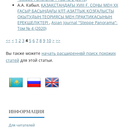
А.А. Кабыл,
ҚАЗАҚСТАНДАҒЫ XVIII Ғ. СОҢЫ МЕН XX
ҒАСЫР БАСЫНДАҒЫ ҰЛТ-АЗАТТЫҚ ҚОЗҒАЛЫСТЫ
ОҚЫТУДЫҢ ТЕОРИЯСЫ МЕН ПРАКТИКАСЫНЫҢ
ЕРЕКШЕЛІКТЕРІ
,
Asian Journal "Steppe Panorama":
Том № 4 (2020)
<<
<
1
2
3
4
5
6
7
8
9
10
>
>>
Вы также можете
начать расширеннвй поиск похожих
статей
для этой статьи.
ИНФОРМАЦИЯ
Для читателей