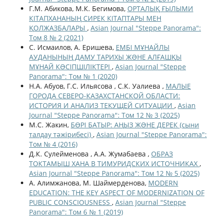
Г.М. Абикова, М.К. Бегимова,
ОРТАЛЫҚ ҒЫЛЫМИ
КІТАПХАНАНЫҢ СИРЕК КІТАПТАРЫ МЕН
ҚОЛЖАЗБАЛАРЫ
,
Asian Journal "Steppe Panorama":
Том 8 № 2 (2021)
С. Исмаилов, А. Еришева,
ЕМБІ МҰНАЙЛЫ
АУДАНЫНЫҢ ДАМУ ТАРИХЫ ЖƏНЕ АЛҒАШҚЫ
МҰНАЙ КƏСІПШІЛІКТЕРІ
,
Asian Journal "Steppe
Panorama": Том № 1 (2020)
Н.А. Абуов, Г.С. Ильясова , С.К. Уалиева ,
МАЛЫЕ
ГОРОДА СЕВЕРО-КАЗАХСТАНСКОЙ ОБЛАСТИ:
ИСТОРИЯ И АНАЛИЗ ТЕКУЩЕЙ СИТУАЦИИ
,
Asian
Journal "Steppe Panorama": Том 12 № 3 (2025)
М.С. Жакин,
БӨРІ БАТЫР: АҢЫЗ ЖƏНЕ ДЕРЕК (сыни
талдау тәжірибесі)
,
Asian Journal "Steppe Panorama":
Том № 4 (2016)
Д.К. Сулейменова , А.А. Жумабаева ,
ОБРАЗ
ТОКТАМЫШ ХАНА В ТИМУРИДСКИХ ИСТОЧНИКАХ
,
Asian Journal "Steppe Panorama": Том 12 № 5 (2025)
А. Алимжанова, М. Шаймерденова,
MODERN
EDUCATION: THE KEY ASPECT OF MODERNIZATION OF
PUBLIC CONSCIOUSNESS
,
Asian Journal "Steppe
Panorama": Том 6 № 1 (2019)