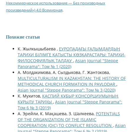
Некоммерческое использование — Без производных
произведений») 4.0 Всемирная
.
Похожие статьи
К. Жылкышыбаева ,
ЕУРОПАДАҒЫ ҒАЛЫМДАРДЫҢ
ТАРИХИ БІЛІМГЕ ҚАТЫСТЫ КӨЗҚАРАСТАРЫ: ТАРИХИ-
ФИЛОСОФИЯЛЫҚ ТАЛДАУ
,
Asian Journal "Steppe
Panorama": Том № 1 (2020)
А. Молдакимова, А. Сыздыкова, Г. Жантокова,
MULTICULTURALISM IN KAZAKHSTAN: THE HISTORY OF
METHODICAL CHURCH FORMATION IN PAVLODAR
,
Asian Journal "Steppe Panorama": Том № 3 (2020)
К. Мухитов,
КАСПИЙ ҚҰБЫР КОНСОРЦИУМЫНЫҢ
ҚҰРЫЛУ ТАРИХЫ
,
Asian Journal "Steppe Panorama":
Том 6 № 3 (2019)
А. Эрейли, К. Мақашева, З. Шалкеева,
POTENTIALS
OF THE ORGANIZATION OF THE ISLAMIC
COOPERATION (OIC) TO CONFLICT RESOLUTION
,
Asian
Journal "Steppe Panorama": Том 6 № 2 (2019)