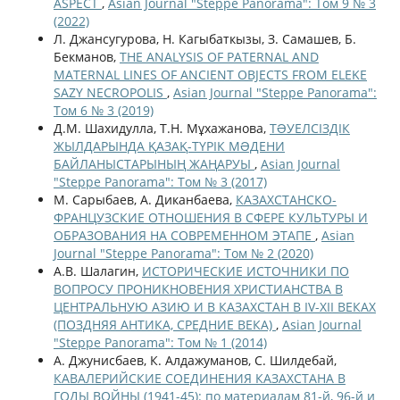
ASPECT
,
Asian Journal "Steppe Panorama": Том 9 № 3
(2022)
Л. Джансугурова, Н. Кагыбаткызы, З. Самашев, Б.
Бекманов,
THE ANALYSIS OF PATERNAL AND
MATERNAL LINES OF ANCIENT OBJECTS FROM ELEKE
SAZY NECROPOLIS
,
Asian Journal "Steppe Panorama":
Том 6 № 3 (2019)
Д.М. Шахидулла, Т.Н. Мұхажанова,
ТƏУЕЛСІЗДІК
ЖЫЛДАРЫНДА ҚАЗАҚ-ТҮРІК МƏДЕНИ
БАЙЛАНЫСТАРЫНЫҢ ЖАҢАРУЫ
,
Asian Journal
"Steppe Panorama": Том № 3 (2017)
М. Сарыбаев, А. Диканбаева,
КАЗАХСТАНСКО-
ФРАНЦУЗСКИЕ ОТНОШЕНИЯ В СФЕРЕ КУЛЬТУРЫ И
ОБРАЗОВАНИЯ НА СОВРЕМЕННОМ ЭТАПЕ
,
Asian
Journal "Steppe Panorama": Том № 2 (2020)
А.В. Шалагин,
ИСТОРИЧЕСКИЕ ИСТОЧНИКИ ПО
ВОПРОСУ ПРОНИКНОВЕНИЯ ХРИСТИАНСТВА В
ЦЕНТРАЛЬНУЮ АЗИЮ И В КАЗАХСТАН В IV-XII ВЕКАХ
(ПОЗДНЯЯ АНТИКА, СРЕДНИЕ ВЕКА)
,
Asian Journal
"Steppe Panorama": Том № 1 (2014)
А. Джунисбаев, К. Алдажуманов, С. Шилдебай,
КАВАЛЕРИЙСКИЕ СОЕДИНЕНИЯ КАЗАХСТАНА В
ГОДЫ ВОЙНЫ (1941-45): по материалам 81-й, 96-й и