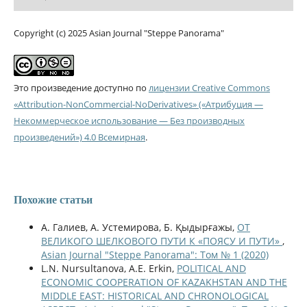
Copyright (c) 2025 Asian Journal "Steppe Panorama"
Это произведение доступно по
лицензии Creative Commons
«Attribution-NonCommercial-NoDerivatives» («Атрибуция —
Некоммерческое использование — Без производных
произведений») 4.0 Всемирная
.
Похожие статьи
А. Галиев, А. Устемирова, Б. Қыдырғажы,
ОТ
ВЕЛИКОГО ШЕЛКОВОГО ПУТИ К «ПОЯСУ И ПУТИ»
,
Asian Journal "Steppe Panorama": Том № 1 (2020)
L.N. Nursultanova, A.E. Erkin,
POLITICAL AND
ECONOMIC COOPERATION OF KAZAKHSTAN AND THE
MIDDLE EAST: HISTORICAL AND CHRONOLOGICAL