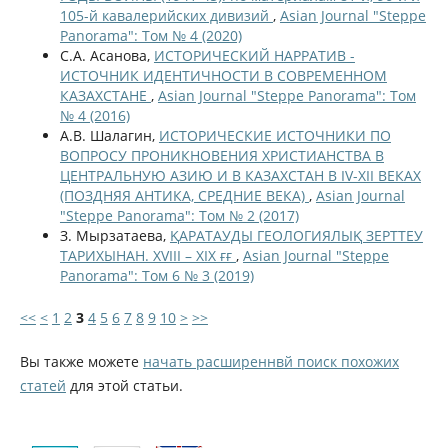
105-й кавалерийских дивизий
,
Asian Journal "Steppe
Panorama": Том № 4 (2020)
С.А. Асанова,
ИСТОРИЧЕСКИЙ НАРРАТИВ -
ИСТОЧНИК ИДЕНТИЧНОСТИ В СОВРЕМЕННОМ
КАЗАХСТАНЕ
,
Asian Journal "Steppe Panorama": Том
№ 4 (2016)
А.В. Шалагин,
ИСТОРИЧЕСКИЕ ИСТОЧНИКИ ПО
ВОПРОСУ ПРОНИКНОВЕНИЯ ХРИСТИАНСТВА В
ЦЕНТРАЛЬНУЮ АЗИЮ И В КАЗАХСТАН В IV-XII ВЕКАХ
(ПОЗДНЯЯ АНТИКА, СРЕДНИЕ ВЕКА)
,
Asian Journal
"Steppe Panorama": Том № 2 (2017)
З. Мырзатаева,
ҚАРАТАУДЫ ГЕОЛОГИЯЛЫҚ ЗЕРТТЕУ
ТАРИХЫНАН. ХVІІІ – ХІХ ғғ
,
Asian Journal "Steppe
Panorama": Том 6 № 3 (2019)
<<
<
1
2
3
4
5
6
7
8
9
10
>
>>
Вы также можете
начать расширеннвй поиск похожих
статей
для этой статьи.