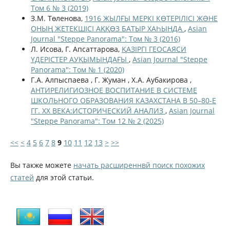
Том 6 № 3 (2019)
З.М. Төленова,
1916 ЖЫЛҒЫ МЕРКІ КӨТЕРІЛІСІ ЖƏНЕ
ОНЫҢ ЖЕТЕКШІСІ АҚҚӨЗ БАТЫР ХАҺЫНДА
,
Asian
Journal "Steppe Panorama": Том № 3 (2016)
Л. Исова, Г. Апсаттарова,
ҚАЗІРГІ ГЕОСАЯСИ
ҮДЕРІСТЕР АУҚЫМЫНДАҒЫ
,
Asian Journal "Steppe
Panorama": Том № 1 (2020)
Г.А. Алпыспаева , Г. Жуман , Х.А. Аубакирова ,
АНТИРЕЛИГИОЗНОЕ ВОСПИТАНИЕ В СИСТЕМЕ
ШКОЛЬНОГО ОБРАЗОВАНИЯ КАЗАХСТАНА В 50–80-Е
ГГ. ХХ ВЕКА:ИСТОРИЧЕСКИЙ АНАЛИЗ
,
Asian Journal
"Steppe Panorama": Том 12 № 2 (2025)
<<
<
4
5
6
7
8
9
10
11
12
13
>
>>
Вы также можете
начать расширеннвй поиск похожих
статей
для этой статьи.