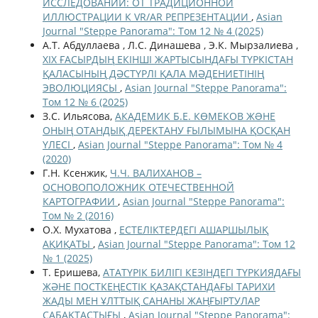
ИССЛЕДОВАНИЙ: ОТ ТРАДИЦИОННОЙ
ИЛЛЮСТРАЦИИ К VR/AR РЕПРЕЗЕНТАЦИИ
,
Asian
Journal "Steppe Panorama": Том 12 № 4 (2025)
А.Т. Абдуллаева , Л.С. Динашева , Э.К. Мырзалиева ,
ХІХ ҒАСЫРДЫҢ ЕКІНШІ ЖАРТЫСЫНДАҒЫ ТҮРКІСТАН
ҚАЛАСЫНЫҢ ДӘСТҮРЛІ ҚАЛА МӘДЕНИЕТІНІҢ
ЭВОЛЮЦИЯСЫ
,
Asian Journal "Steppe Panorama":
Том 12 № 6 (2025)
З.С. Ильясова,
АКАДЕМИК Б.Е. КӨМЕКОВ ЖƏНЕ
ОНЫҢ ОТАНДЫҚ ДЕРЕКТАНУ ҒЫЛЫМЫНА ҚОСҚАН
ҮЛЕСІ
,
Asian Journal "Steppe Panorama": Том № 4
(2020)
Г.Н. Ксенжик,
Ч.Ч. ВАЛИХАНОВ –
ОСНОВОПОЛОЖНИК ОТЕЧЕСТВЕННОЙ
КАРТОГРАФИИ
,
Asian Journal "Steppe Panorama":
Том № 2 (2016)
О.Х. Мухатова ,
ЕСТЕЛІКТЕРДЕГІ АШАРШЫЛЫҚ
АҚИҚАТЫ
,
Asian Journal "Steppe Panorama": Том 12
№ 1 (2025)
Т. Еришева,
АТАТҮРІК БИЛІГІ КЕЗІНДЕГІ ТҮРКИЯДАҒЫ
ЖӘНЕ ПОСТКЕҢЕСТІК ҚАЗАҚСТАНДАҒЫ ТАРИХИ
ЖАДЫ МЕН ҰЛТТЫҚ САНАНЫ ЖАҢҒЫРТУЛАР
САБАҚТАСТЫҒЫ
,
Asian Journal "Steppe Panorama":