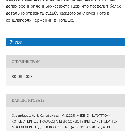
делах военнопленных-казахстанцев, что позволит более
детально отразить судьбу каждого заключенного в
концлагерях Германии в Польше.
PDF
ОПУБЛИКОВАН
30.08.2025
КАК ЦИТИРОВАТЬ
Сисенбаева, А., & Калыбекова , М. (2025). ЖЕКЕ ІС – ШТУТТГОФ
КОНЦЛАГЕРІНДЕГІ ҚАЗАҚСТАНДЫҚ СОҒЫС ТҰТҚЫНДАРЫН ЗЕРТТЕУ
МӘСЕЛЕЛЕРІНІҢ ДЕРЕК КӨЗІ РЕТІНДЕ (А. БЕЛОЗАРОВТЫҢ ЖЕКЕ ІСІ