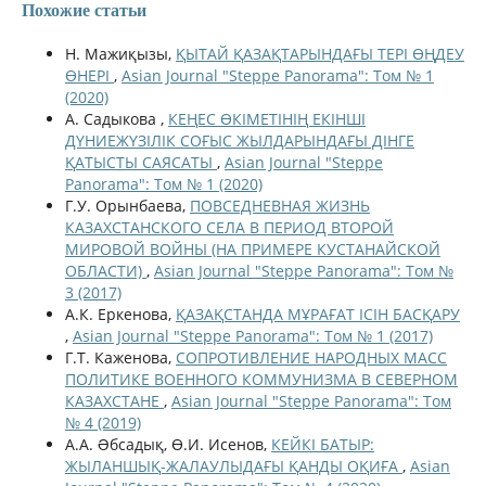
Похожие статьи
Н. Мажиқызы,
ҚЫТАЙ ҚАЗАҚТАРЫНДАҒЫ ТЕРІ ӨҢДЕУ
ӨНЕРІ
,
Asian Journal "Steppe Panorama": Том № 1
(2020)
А. Садыкова ,
КЕҢЕС ӨКІМЕТІНІҢ ЕКІНШІ
ДҮНИЕЖҮЗІЛІК СОҒЫС ЖЫЛДАРЫНДАҒЫ ДІНГЕ
ҚАТЫСТЫ САЯСАТЫ
,
Asian Journal "Steppe
Panorama": Том № 1 (2020)
Г.У. Орынбаева,
ПОВСЕДНЕВНАЯ ЖИЗНЬ
КАЗАХСТАНСКОГО СЕЛА В ПЕРИОД ВТОРОЙ
МИРОВОЙ ВОЙНЫ (НА ПРИМЕРЕ КУСТАНАЙСКОЙ
ОБЛАСТИ)
,
Asian Journal "Steppe Panorama": Том №
3 (2017)
А.К. Еркенова,
ҚАЗАҚСТАНДА МҰРАҒАТ ІСІН БАСҚАРУ
,
Asian Journal "Steppe Panorama": Том № 1 (2017)
Г.Т. Каженова,
СОПРОТИВЛЕНИЕ НАРОДНЫХ МАСС
ПОЛИТИКЕ ВОЕННОГО КОММУНИЗМА В СЕВЕРНОМ
КАЗАХСТАНЕ
,
Asian Journal "Steppe Panorama": Том
№ 4 (2019)
А.А. Əбсадық, Ө.И. Исенов,
КЕЙКІ БАТЫР:
ЖЫЛАНШЫҚ-ЖАЛАУЛЫДАҒЫ ҚАНДЫ ОҚИҒА
,
Asian