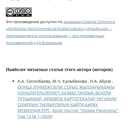
Это произведение доступно по
лицензии Creative Commons
«Attribution-NonCommercial-NoDerivatives» («Атрибуция —
Некоммерческое использование — Без производных
произведений») 4.0 Всемирная
.
Наиболее читаемые статьи этого автора (авторов)
А.А. Сисенбаева, М.Ч. Калыбекова , Н.А. Абуов ,
ЕКІНШІ ДҮНИЕЖҮЗІЛІК СОҒЫС ЖЫЛДАРЫНДАҒЫ
КОНЦЛАГЕРЬЛЕРДЕГІ ҚАЗАҚСТАНДЫҚ ӘСКЕРИ
ТҰТҚЫНДАР: АРХИВТІК КАРТОТЕКАЛАР НЕГІЗІНДЕ
ОЛАРДЫҢ ТАҒДЫРЛАРЫН ҚАЙТА ҚАРАУ
МҮМКІНДІКТЕРІ
,
Asian Journal "Steppe Panorama":
Том 13 № 1 (2026)