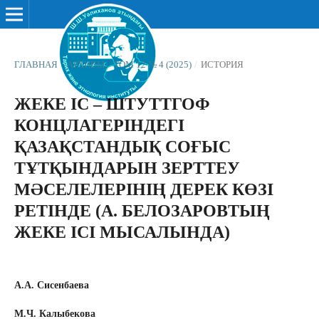
ГЛАВНАЯ
/
АРХИВЫ
/
ТОМ 12 № 4 (2025)
/
ИСТОРИЯ
ЖЕКЕ ІС – ШТУТТГОФ
КОНЦЛАГЕРІНДЕГІ
ҚАЗАҚСТАНДЫҚ СОҒЫС
ТҰТҚЫНДАРЫН ЗЕРТТЕУ
МӘСЕЛЕЛЕРІНІҢ ДЕРЕК КӨЗІ
РЕТІНДЕ (А. БЕЛОЗАРОВТЫҢ
ЖЕКЕ ІСІ МЫСАЛЫНДА)
А.А. Сисенбаева
М.Ч. Калыбекова