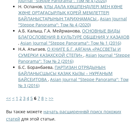
Journal "Steppe Panorama": Том № 4 (2020)
Н. Оспанов,
ҰЛЫ ДАЛА КӨШПЕНДІЛЕРІ МЕН КӨНЕ
ЖƏНЕ ОРТАҒАСЫРЛЫҚ КОРЕЙ МЕМЛЕТТЕРІ
БАЙЛАНЫСТАРЫНЫҢ ТАРИХНАМАСЫ
,
Asian Journal
"Steppe Panorama": Том № 4 (2020)
А.Б. Калыш, Г.А. Мейрманова,
ОСНОВНЫЕ ВИДЫ
БЛАГОСЛОВЕНИЯ В КУЛЬТУРЕ ОБЩЕНИЯ У КАЗАХОВ
,
Asian Journal "Steppe Panorama": Том № 1 (2016)
Н.А. Атыгаев,
О КНИГЕ Б.Г. АЯГАНА «РАССВЕТЫ И
СУМЕРКИ КАЗАХСКОЙ СТЕПИ»
,
Asian Journal "Steppe
Panorama": Том № 2 (2016)
Б.С. Боранбаева,
ПАРТИЗАН ОТРЯДЫНЫҢ
БАЙЛАНЫСШЫСЫ ҚАЗАҚ ҚЫЗЫ – НҰРҒАНЫМ
БАЙСЕИТОВА
,
Asian Journal "Steppe Panorama": Том
№ 3 (2016)
<<
<
1
2
3
4
5
6
7
8
>
>>
Вы также можете
начать расширеннвй поиск похожих
статей
для этой статьи.