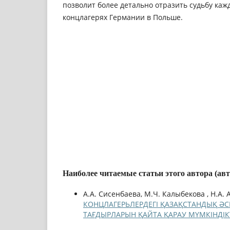
позволит более детально отразить судьбу каж
концлагерях Германии в Польше.
Наиболее читаемые статьи этого автора (ав
А.А. Сисенбаева, М.Ч. Калыбекова , Н.А. 
КОНЦЛАГЕРЬЛЕРДЕГІ ҚАЗАҚСТАНДЫҚ ӘСК
ТАҒДЫРЛАРЫН ҚАЙТА ҚАРАУ МҮМКІНДІК