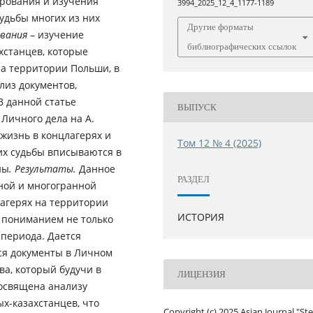
ирования и изучения
3994_2025_12_4_1177-1189
удьбы многих из них
Другие форматы
ования
– изучение
библиографических ссылок
хстанцев, которые
на территории Польши, в
лиз документов,
В данной статье
ВЫПУСК
Личного дела на А.
жизнь в концлагерях и
Том 12 № 4 (2025)
их судьбы вписываются в
ны
. Результаты.
Данное
РАЗДЕЛ
ной и многогранной
лагерях на территории
ИСТОРИЯ
м пониманием не только
 периода. Дается
ся документы в Личном
ва, который будучи в
ЛИЦЕНЗИЯ
освящена анализу
х-казахстанцев, что
Copyright (c) 2025 Asian Journal "St