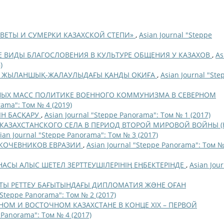
ССВЕТЫ И СУМЕРКИ КАЗАХСКОЙ СТЕПИ»
,
Asian Journal "Steppe
 ВИДЫ БЛАГОСЛОВЕНИЯ В КУЛЬТУРЕ ОБЩЕНИЯ У КАЗАХОВ
,
As
)
Р: ЖЫЛАНШЫҚ-ЖАЛАУЛЫДАҒЫ ҚАНДЫ ОҚИҒА
,
Asian Journal "Ste
ЫХ МАСС ПОЛИТИКЕ ВОЕННОГО КОММУНИЗМА В СЕВЕРНОМ
rama": Том № 4 (2019)
ІН БАСҚАРУ
,
Asian Journal "Steppe Panorama": Том № 1 (2017)
КАЗАХСТАНСКОГО СЕЛА В ПЕРИОД ВТОРОЙ МИРОВОЙ ВОЙНЫ (
ian Journal "Steppe Panorama": Том № 3 (2017)
КОЧЕВНИКОВ ЕВРАЗИИ
,
Asian Journal "Steppe Panorama": Том №
АСЫ АЛЫС ШЕТЕЛ ЗЕРТТЕУШІЛЕРІНІҢ ЕҢБЕКТЕРІНДЕ
,
Asian Jour
ТЫ РЕТТЕУ БАҒЫТЫНДАҒЫ ДИПЛОМАТИЯ ЖƏНЕ ОҒАН
"Steppe Panorama": Том № 2 (2017)
НОМ И ВОСТОЧНОМ КАЗАХСТАНЕ В КОНЦЕ XIX – ПЕРВОЙ
 Panorama": Том № 4 (2017)