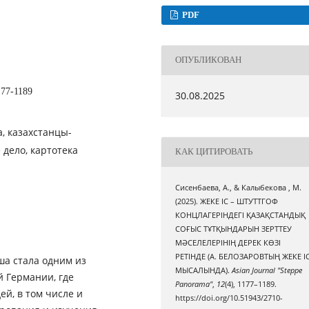
PDF
ОПУБЛИКОВАН
177-1189
30.08.2025
, казахстанцы-
дело, картотека
КАК ЦИТИРОВАТЬ
Сисенбаева, А., & Калыбекова , М.
(2025). ЖЕКЕ ІС – ШТУТТГОФ
КОНЦЛАГЕРІНДЕГІ ҚАЗАҚСТАНДЫҚ
СОҒЫС ТҰТҚЫНДАРЫН ЗЕРТТЕУ
МӘСЕЛЕЛЕРІНІҢ ДЕРЕК КӨЗІ
РЕТІНДЕ (А. БЕЛОЗАРОВТЫҢ ЖЕКЕ ІС
ша стала одним из
МЫСАЛЫНДА).
Asian Journal "Steppe
 Германии, где
Panorama"
,
12
(4), 1177–1189.
й, в том числе и
https://doi.org/10.51943/2710-