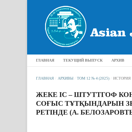
ГЛАВНАЯ
ТЕКУЩИЙ ВЫПУСК
АРХИВ
ГЛАВНАЯ
/
АРХИВЫ
/
ТОМ 12 № 4 (2025)
/
ИСТОРИЯ
ЖЕКЕ ІС – ШТУТТГОФ К
СОҒЫС ТҰТҚЫНДАРЫН ЗЕ
РЕТІНДЕ (А. БЕЛОЗАРОВ