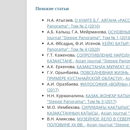
Похожие статьи
Н.А. Атыгаев,
О КНИГЕ Б.Г. АЯГАНА «РА
Panorama": Том № 2 (2016)
А.Б. Калыш, Г.А. Мейрманова,
ОСНОВНЫЕ
Journal "Steppe Panorama": Том № 1 (2016
А.А. Əбсадық, Ө.И. Исенов,
КЕЙКІ БАТЫ
Panorama": Том № 4 (2020)
Г.Т. Каженова,
СОПРОТИВЛЕНИЕ НАРОДН
КАЗАХСТАНЕ
,
Asian Journal "Steppe Pano
А.К. Еркенова,
ҚАЗАҚСТАНДА МҰРАҒАТ ІС
Г.У. Орынбаева,
ПОВСЕДНЕВНАЯ ЖИЗНЬ 
ПРИМЕРЕ КУСТАНАЙСКОЙ ОБЛАСТИ)
,
As
А.И. Оразбаева,
ФИЛОСОФИЯ «ВОЙНЫ» 
(2017)
Н.Н. Курманалина,
ҚАЗАҚ-ЖОҢҒАР ҚАТЫН
"Steppe Panorama": Том № 3 (2017)
М.О. Иембекова,
СИРИЯДАҒЫ ҚАҚТЫҒЫС
ҚАЗАҚСТАННЫҢ ҚАТЫСЫ
,
Asian Journal 
В.Н. Алиясова,
МУЗЕЙНОЕ ДЕЛО В СЕВЕР
ПОЛОВИНЕ ХХ ВВ.
,
Asian Journal "Steppe