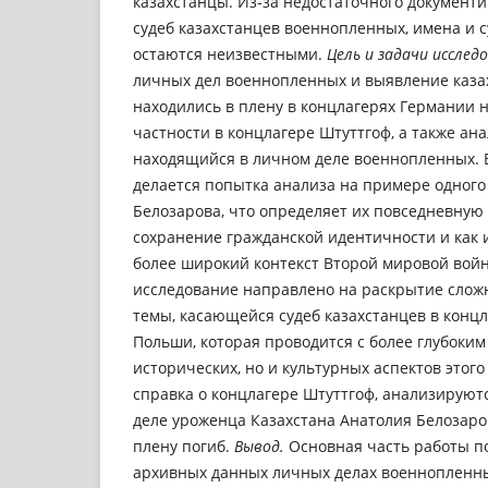
казахстанцы. Из-за недостаточного документ
судеб казахстанцев военнопленных, имена и с
остаются неизвестными.
Цель
и задачи исслед
личных дел военнопленных и выявление каза
находились в плену в концлагерях Германии 
частности в концлагере Штуттгоф, а также ана
находящийся в личном деле военнопленных. 
делается попытка анализа на примере одного 
Белозарова, что определяет их повседневную 
сохранение гражданской идентичности и как 
более широкий контекст Второй мировой вой
исследование направлено на раскрытие слож
темы, касающейся судеб казахстанцев в конц
Польши, которая проводится с более глубоки
исторических, но и культурных аспектов этого
справка о концлагере Штуттгоф, анализируют
деле уроженца Казахстана Анатолия Белозаро
плену погиб.
Вывод.
Основная часть работы п
архивных данных личных делах военнопленны