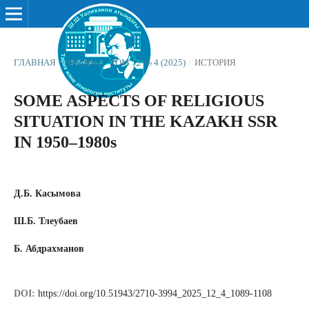
ГЛАВНАЯ
/
АРХИВЫ
/
ТОМ 12 № 4 (2025)
/
ИСТОРИЯ
SOME ASPECTS OF RELIGIOUS
SITUATION IN THE KAZAKH SSR
IN 1950–1980s
Д.Б. Касымова
Ш.Б. Тлеубаев
Б. Абдрахманов
DOI:
https://doi.org/10.51943/2710-3994_2025_12_4_1089-1108