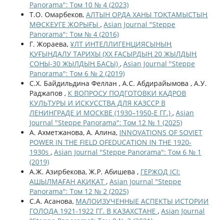
Panorama": Том 10 № 4 (2023)
Т.О. Омарбеков,
АЛТЫН ОРДА ХАНЫ ТОҚТАМЫСТЫҢ
МƏСКЕУГЕ ЖОРЫҒЫ
,
Asian Journal "Steppe
Panorama": Том № 4 (2016)
Г. Жораева,
ҰЛТ ИНТЕЛЛИГЕНЦИЯСЫНЫҢ
ҚУҒЫНДАЛУ ТАРИХЫ (ХХ ҒАСЫРДЫҢ 20 ЖЫЛДЫҢ
СОҢЫ-30 ЖЫЛДЫҢ БАСЫ)
,
Asian Journal "Steppe
Panorama": Том 6 № 2 (2019)
С.Х. Байдильдина Феллан , А.С. Абдирайымова , А.У.
Раджапов ,
К ВОПРОСУ ПОДГОТОВКИ КАДРОВ
КУЛЬТУРЫ И ИСКУССТВА ДЛЯ КАЗССР В
ЛЕНИНГРАДЕ И МОСКВЕ (1930–1950-Е ГГ.)
,
Asian
Journal "Steppe Panorama": Том 12 № 1 (2025)
А. Ахметжанова, А. Алина,
INNOVATIONS OF SOVIET
POWER IN THE FIELD OFEDUCATION IN THE 1920-
1930s
,
Asian Journal "Steppe Panorama": Том 6 № 1
(2019)
А.Ж. Азирбекова, Ж.Р. Абишева ,
ГЕРЖОД ІСІ:
АШЫЛМАҒАН АҚИҚАТ
,
Asian Journal "Steppe
Panorama": Том 12 № 2 (2025)
С.А. Асанова,
МАЛОИЗУЧЕННЫЕ АСПЕКТЫ ИСТОРИИ
ГОЛОДА 1921-1922 ГГ. В КАЗАХСТАНЕ
,
Asian Journal