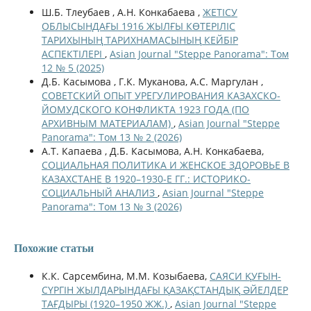
Ш.Б. Тлеубаев , А.Н. Конкабаева ,
ЖЕТІСУ
ОБЛЫСЫНДАҒЫ 1916 ЖЫЛҒЫ КӨТЕРІЛІС
ТАРИХЫНЫҢ ТАРИХНАМАСЫНЫҢ КЕЙБІР
АСПЕКТІЛЕРІ
,
Asian Journal "Steppe Panorama": Том
12 № 5 (2025)
Д.Б. Касымова , Г.К. Муканова, А.С. Маргулан ,
СОВЕТСКИЙ ОПЫТ УРЕГУЛИРОВАНИЯ КАЗАХСКО-
ЙОМУДСКОГО КОНФЛИКТА 1923 ГОДА (ПО
АРХИВНЫМ МАТЕРИАЛАМ)
,
Asian Journal "Steppe
Panorama": Том 13 № 2 (2026)
А.Т. Капаева , Д.Б. Касымова, А.Н. Конкабаева,
СОЦИАЛЬНАЯ ПОЛИТИКА И ЖЕНСКОЕ ЗДОРОВЬЕ В
КАЗАХСТАНЕ В 1920–1930-Е ГГ.: ИСТОРИКО-
СОЦИАЛЬНЫЙ АНАЛИЗ
,
Asian Journal "Steppe
Panorama": Том 13 № 3 (2026)
Похожие статьи
К.К. Сарсембина, М.М. Козыбаева,
САЯСИ ҚУҒЫН-
СҮРГІН ЖЫЛДАРЫНДАҒЫ ҚАЗАҚСТАНДЫҚ ӘЙЕЛДЕР
ТАҒДЫРЫ (1920–1950 ЖЖ.)
,
Asian Journal "Steppe