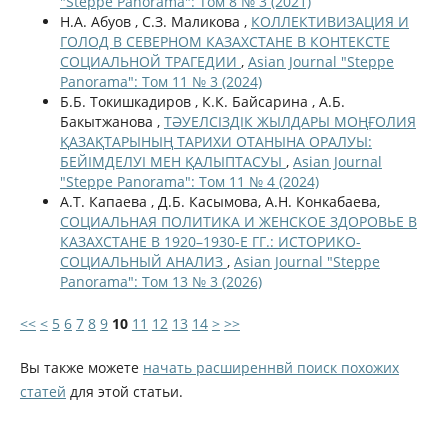
"Steppe Panorama": Том 8 № 3 (2021)
Н.А. Абуов , С.З. Маликова ,
КОЛЛЕКТИВИЗАЦИЯ И
ГОЛОД В СЕВЕРНОМ КАЗАХСТАНЕ В КОНТЕКСТЕ
СОЦИАЛЬНОЙ ТРАГЕДИИ
,
Asian Journal "Steppe
Panorama": Том 11 № 3 (2024)
Б.Б. Токишкадиров , К.К. Байсарина , А.Б.
Бакытжанова ,
ТӘУЕЛСІЗДІК ЖЫЛДАРЫ МОҢҒОЛИЯ
ҚАЗАҚТАРЫНЫҢ ТАРИХИ ОТАНЫНА ОРАЛУЫ:
БЕЙІМДЕЛУІ МЕН ҚАЛЫПТАСУЫ
,
Asian Journal
"Steppe Panorama": Том 11 № 4 (2024)
А.Т. Капаева , Д.Б. Касымова, А.Н. Конкабаева,
СОЦИАЛЬНАЯ ПОЛИТИКА И ЖЕНСКОЕ ЗДОРОВЬЕ В
КАЗАХСТАНЕ В 1920–1930-Е ГГ.: ИСТОРИКО-
СОЦИАЛЬНЫЙ АНАЛИЗ
,
Asian Journal "Steppe
Panorama": Том 13 № 3 (2026)
<<
<
5
6
7
8
9
10
11
12
13
14
>
>>
Вы также можете
начать расширеннвй поиск похожих
статей
для этой статьи.