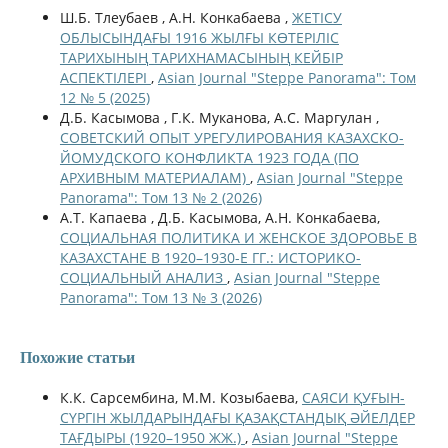
Ш.Б. Тлеубаев , А.Н. Конкабаева ,
ЖЕТІСУ
ОБЛЫСЫНДАҒЫ 1916 ЖЫЛҒЫ КӨТЕРІЛІС
ТАРИХЫНЫҢ ТАРИХНАМАСЫНЫҢ КЕЙБІР
АСПЕКТІЛЕРІ
,
Asian Journal "Steppe Panorama": Том
12 № 5 (2025)
Д.Б. Касымова , Г.К. Муканова, А.С. Маргулан ,
СОВЕТСКИЙ ОПЫТ УРЕГУЛИРОВАНИЯ КАЗАХСКО-
ЙОМУДСКОГО КОНФЛИКТА 1923 ГОДА (ПО
АРХИВНЫМ МАТЕРИАЛАМ)
,
Asian Journal "Steppe
Panorama": Том 13 № 2 (2026)
А.Т. Капаева , Д.Б. Касымова, А.Н. Конкабаева,
СОЦИАЛЬНАЯ ПОЛИТИКА И ЖЕНСКОЕ ЗДОРОВЬЕ В
КАЗАХСТАНЕ В 1920–1930-Е ГГ.: ИСТОРИКО-
СОЦИАЛЬНЫЙ АНАЛИЗ
,
Asian Journal "Steppe
Panorama": Том 13 № 3 (2026)
Похожие статьи
К.К. Сарсембина, М.М. Козыбаева,
САЯСИ ҚУҒЫН-
СҮРГІН ЖЫЛДАРЫНДАҒЫ ҚАЗАҚСТАНДЫҚ ӘЙЕЛДЕР
ТАҒДЫРЫ (1920–1950 ЖЖ.)
,
Asian Journal "Steppe