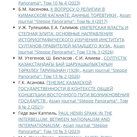
Panorama": Том 10 № 4 (2023)
Б.М. Хасенова,
К ВОПРОСУ О РЕЛИГИИ В
КИМАКСКОМ КАГАНАТЕ: ДАННЫЕ ТОРЕВТИКИ
,
Asian
Journal "Steppe Panorama": Том № 3 (2017)
У.Ж. Тулешова, Е.А. Галимов,
ИМПЕРСКАЯ ВЛАСТЬ И
СТЕПНАЯ ЭЛИТА: ОСНОВНЫЕ НАПРАВЛЕНИЯ
ИСТОРИОГРАФИЧЕСКОГО ИЗУЧЕНИЯ ИНСТИТУТА
СУЛТАНОВ-ПРАВИТЕЛЕЙ МЛАДШЕГО ЖУЗА
,
Asian
Journal "Steppe Panorama": Том 13 № 3 (2026)
М. Утегенов, Ш. Бектасов , С.И. Алиева ,
СОЛТҮСТІК
ҚАЗАҚСТАНДАҒЫ БАЙ ШАРУАШЫЛЫҚТАРЫН
ТӘРКІЛЕУ ТАРИХЫНАН (1928)
,
Asian Journal "Steppe
Panorama": Том 13 № 2 (2026)
Г.К. Асанова,
ГЕНЕЗИС КАЗАХСКОЙ
ГОСУДАРСТВЕННОСТИ В КОНТЕКСТЕ ОБЩЕЙ
КОНЦЕПЦИИ ВОСТОЧНОГО ПУТИ ВОЗНИКНОВЕНИЯ
ГОСУДАРСТВ
,
Asian Journal "Steppe Panorama": Том
8 № 2 (2021)
Гиде ван Каппель,
PAUL HENRI SPAAK IN THE
INTERBELLUM: BETWEEN NATIONALISM AND
INTERNATIONALISM
,
Asian Journal "Steppe
Panorama": Том 10 № 3 (2023)