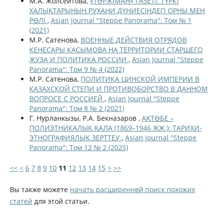
М.А. Жолсейтова,
«ТƏРЖІМАН» ГАЗЕТІ: ТҮРКІ
ХАЛЫҚТАРЫНЫҢ РУХАНИ ДҮНИЕСІНДЕГІ ОРНЫ МЕН
РӨЛІ
,
Asian Journal "Steppe Panorama": Том № 1
(2021)
М.Р. Сатенова,
ВОЕННЫЕ ДЕЙСТВИЯ ОТРЯДОВ
КЕНЕСАРЫ КАСЫМОВА НА ТЕРРИТОРИИ СТАРШЕГО
ЖУЗА И ПОЛИТИКА РОССИИ
,
Asian Journal "Steppe
Panorama": Том 9 № 4 (2022)
М.Р. Сатенова,
ПОЛИТИКА ЦИНСКОЙ ИМПЕРИИ В
КАЗАХСКОЙ СТЕПИ И ПРОТИВОБОРСТВО В ДАННОМ
ВОПРОСЕ С РОССИЕЙ
,
Asian Journal "Steppe
Panorama": Том 8 № 2 (2021)
Г. Нурланкызы, Р.А. Бекназаров ,
АҚТӨБЕ –
ПОЛИЭТНИКАЛЫҚ ҚАЛА (1869–1946 ЖЖ.): ТАРИХИ-
ЭТНОГРАФИЯЛЫҚ ЗЕРТТЕУ
,
Asian Journal "Steppe
Panorama": Том 12 № 2 (2025)
<<
<
6
7
8
9
10
11
12
13
14
15
>
>>
Вы также можете
начать расширеннвй поиск похожих
статей
для этой статьи.