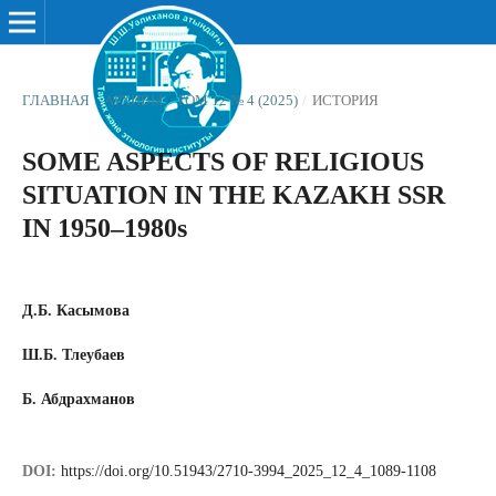
ГЛАВНАЯ
/
АРХИВЫ
/
ТОМ 12 № 4 (2025)
/
ИСТОРИЯ
SOME ASPECTS OF RELIGIOUS
SITUATION IN THE KAZAKH SSR
IN 1950–1980s
Д.Б. Касымова
Ш.Б. Тлеубаев
Б. Абдрахманов
DOI:
https://doi.org/10.51943/2710-3994_2025_12_4_1089-1108