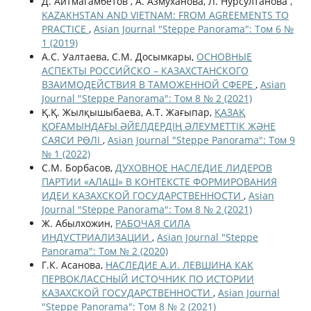
Д. Айтмагамбетов , А. Азмуханова, Л. Нурсултанова ,
KAZAKHSTAN AND VIETNAM: FROM AGREEMENTS TO
PRACTICE
,
Asian Journal "Steppe Panorama": Том 6 №
1 (2019)
А.С. Уалтаева, C.М. Доcымкары,
ОCНОВНЫЕ
АCПЕКТЫ РОCCИЙCКО – КАЗАХCТАНCКОГО
ВЗАИМОДЕЙCТВИЯ В ТАМОЖЕННОЙ CФЕРЕ
,
Asian
Journal "Steppe Panorama": Том 8 № 2 (2021)
Қ.Қ. Жылқышыбаева, А.Т. Жағыпар,
ҚАЗАҚ
ҚОҒАМЫНДАҒЫ ӘЙЕЛДЕРДІҢ ӘЛЕУМЕТТІК ЖӘНЕ
САЯСИ РӨЛІ
,
Asian Journal "Steppe Panorama": Том 9
№ 1 (2022)
С.М. Борбасов,
ДУХОВНОЕ НАСЛЕДИЕ ЛИДЕРОВ
ПАРТИИ «АЛАШ» В КОНТЕКСТЕ ФОРМИРОВАНИЯ
ИДЕИ КАЗАХСКОЙ ГОСУДАРСТВЕННОСТИ
,
Asian
Journal "Steppe Panorama": Том 8 № 2 (2021)
Ж. Абылхожин,
РАБОЧАЯ СИЛА
ИНДУСТРИАЛИЗАЦИИ
,
Asian Journal "Steppe
Panorama": Том № 2 (2020)
Г.К. Асанова,
НАСЛЕДИЕ А.И. ЛЕВШИНА КАК
ПЕРВОКЛАССНЫЙ ИСТОЧНИК ПО ИСТОРИИ
КАЗАХСКОЙ ГОСУДАРСТВЕННОСТИ
,
Asian Journal
"Steppe Panorama": Том 8 № 2 (2021)