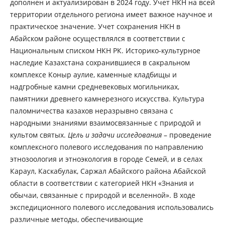
дополнен и актуализирован в 2024 году. Учет НКН на всей
территории отдельного региона имеет важное научное и
практическое значение. Учет сохранения НКН в
Абайском районе осуществлялся в соответствии с
Национальным списком НКН РК. Историко-культурное
наследие Казахстана сохранившиеся в сакральном
комплексе Коныр аулие, каменные кладбищы и
надгробные камни средневековых могильниках,
памятники древнего камнерезного искусства. Культура
паломничества казахов неразрывно связана с
народными знаниями взаимосвязанные с природой и
культом святых.
Цель и задачи исследования
– проведение
комплексного полевого исследования по направлению
этнозоология и этноэкология в городе Семей, и в селах
Караул, Каскабулак, Саржал Абайского района Абайской
области в соответствии с категорией НКН «Знания и
обычаи, связанные с природой и вселенной». В ходе
экспедиционного полевого исследования использовались
различные методы, обеспечивающие