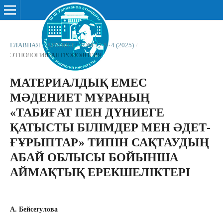
ГЛАВНАЯ
/
АРХИВЫ
/
ТОМ 12 № 4 (2025)
/
ЭТНОЛОГИЯ/АНТРОПОЛОГИЯ
МАТЕРИАЛДЫҚ ЕМЕС
МӘДЕНИЕТ МҰРАНЫҢ
«ТАБИҒАТ ПЕН ДҮНИЕГЕ
ҚАТЫСТЫ БІЛІМДЕР МЕН ӘДЕТ-
ҒҰРЫПТАР» ТИПІН САҚТАУДЫҢ
АБАЙ ОБЛЫСЫ БОЙЫНША
АЙМАҚТЫҚ ЕРЕКШЕЛІКТЕРІ
А. Бейсегулова