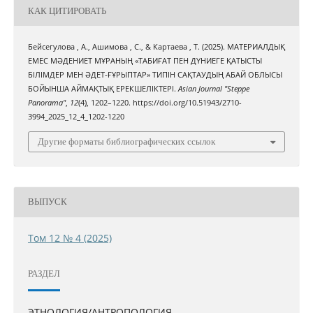
КАК ЦИТИРОВАТЬ
Бейсегулова , А., Ашимова , С., & Картаева , Т. (2025). МАТЕРИАЛДЫҚ
ЕМЕС МӘДЕНИЕТ МҰРАНЫҢ «ТАБИҒАТ ПЕН ДҮНИЕГЕ ҚАТЫСТЫ
БІЛІМДЕР МЕН ӘДЕТ-ҒҰРЫПТАР» ТИПІН САҚТАУДЫҢ АБАЙ ОБЛЫСЫ
БОЙЫНША АЙМАҚТЫҚ ЕРЕКШЕЛІКТЕРІ.
Asian Journal "Steppe
Panorama"
,
12
(4), 1202–1220. https://doi.org/10.51943/2710-
3994_2025_12_4_1202-1220
Другие форматы библиографических ссылок
ВЫПУСК
Том 12 № 4 (2025)
РАЗДЕЛ
ЭТНОЛОГИЯ/АНТРОПОЛОГИЯ