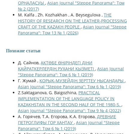
ОРНАЛАСУЫ
,
Asian Journal "Steppe Panorama": Том
№ 2 (2017)
M. Kalfa , Zh. Kozhakhan , A. Beysegulova ,
THE
HISTORY OF RESEARCH ON THE LEATHER-PROCESSING
CRAFT OF THE KAZAKH PEOPLE
,
Asian Journal "Steppe
Panorama": Том 13 № 1 (2026)
Похожие статьи
Д. Сайнов,
АҚТӨБЕ ӨҢІРІНДЕГІ ДІНИ
ҚАЙРАТКЕРЛЕРДІҢ РУХАНИ ҚЫЗМЕТІ
,
Asian Journal
"Steppe Panorama": Том 6 № 1 (2019)
Г. Жумай ,
ҚОРЫҚ-МУЗЕЙДІҢ ЗЕРТТЕУ НЫСАНДАРЫ
,
Asian Journal "Steppe Panorama": Том 6 № 1 (2019)
Z.Saktaganova, G. Baigozhina,
PRACTICAL
IMPLEMENTATION OF THE LANGUAGE POLICY IN
KAZAKHSTAN IN THE SECOND HALF OF THE 1980-S.
,
Asian Journal "Steppe Panorama": Том 9 № 4 (2022)
А. Горячев, T.A. Егорова, K.A. Егорова,
ДРЕВНИЕ
ПЕТРОГЛИФЫ ГОР ХАНТАУ
,
Asian Journal "Steppe
Panorama": Том 6 № 1 (2019)