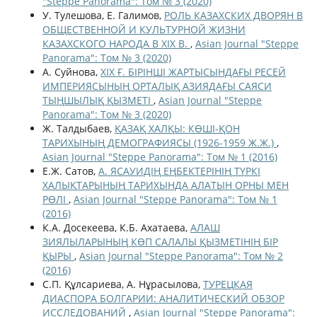
"Steppe Panorama": Том № 3 (2020)
У. Тулешова, Е. Галимов,
РОЛЬ КАЗАХСКИХ ДВОРЯН В
ОБЩЕСТВЕННОЙ И КУЛЬТУРНОЙ ЖИЗНИ
КАЗАХСКОГО НАРОДА В XIX В.
,
Asian Journal "Steppe
Panorama": Том № 3 (2020)
А. Суйнова,
XIX Ғ. БІРІНШІ ЖАРТЫСЫНДАҒЫ РЕСЕЙ
ИМПЕРИЯСЫНЫҢ ОРТАЛЫҚ АЗИЯДАҒЫ САЯСИ
ТЫҢШЫЛЫҚ ҚЫЗМЕТІ
,
Asian Journal "Steppe
Panorama": Том № 3 (2020)
Ж. Талдыбаев,
ҚАЗАҚ ХАЛҚЫ: КӨШІ-ҚОН
ТАРИХЫНЫҢ ДЕМОГРАФИЯСЫ (1926-1959 Ж.Ж.)
,
Asian Journal "Steppe Panorama": Том № 1 (2016)
Е.Ж. Сатов,
А. ЯСАУИДІҢ ЕҢБЕКТЕРІНІҢ ТҮРКІ
ХАЛЫҚТАРЫНЫҢ ТАРИХЫНДА АЛАТЫН ОРНЫ МЕН
РӨЛІ
,
Asian Journal "Steppe Panorama": Том № 1
(2016)
К.А. Досекеева, К.Б. Ахатаева,
АЛАШ
ЗИЯЛЫЛАРЫНЫҢ КӨП САЛАЛЫ ҚЫЗМЕТІНІҢ БІР
ҚЫРЫ
,
Asian Journal "Steppe Panorama": Том № 2
(2016)
С.П. Құлсариева, А. Нұрасылова,
ТУРЕЦКАЯ
ДИАСПОРА БОЛГАРИИ: АНАЛИТИЧЕСКИЙ ОБЗОР
ИССЛЕДОВАНИЙ
,
Asian Journal "Steppe Panorama":