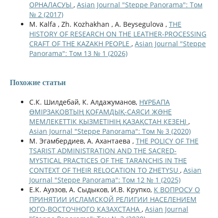
ОРНАЛАСУЫ
,
Asian Journal "Steppe Panorama": Том
№ 2 (2017)
M. Kalfa , Zh. Kozhakhan , A. Beysegulova ,
THE
HISTORY OF RESEARCH ON THE LEATHER-PROCESSING
CRAFT OF THE KAZAKH PEOPLE
,
Asian Journal "Steppe
Panorama": Том 13 № 1 (2026)
Похожие статьи
С.К. Шилдебай, К. Алдажуманов,
НҰРБАПА
ӨМІРЗАҚОВТЫҢ ҚОҒАМДЫҚ-САЯСИ ЖƏНЕ
МЕМЛЕКЕТТІК ҚЫЗМЕТІНІҢ ҚАЗАҚСТАН КЕЗЕҢІ
,
Asian Journal "Steppe Panorama": Том № 3 (2020)
М. Эгамбердиев, А. Ахантаева ,
THE POLICY OF THE
TSARIST ADMINISTRATION AND THE SACRED-
MYSTICAL PRACTICES OF THE TARANCHIS IN THE
CONTEXT OF THEIR RELOCATION TO ZHETYSU
,
Asian
Journal "Steppe Panorama": Том 12 № 1 (2025)
Е.К. Ауэзов, А. Сыдыков, И.В. Крупко,
К ВОПРОСУ О
ПРИНЯТИИ ИСЛАМСКОЙ РЕЛИГИИ НАСЕЛЕНИЕМ
ЮГО-ВОСТОЧНОГО КАЗАХСТАНА
,
Asian Journal