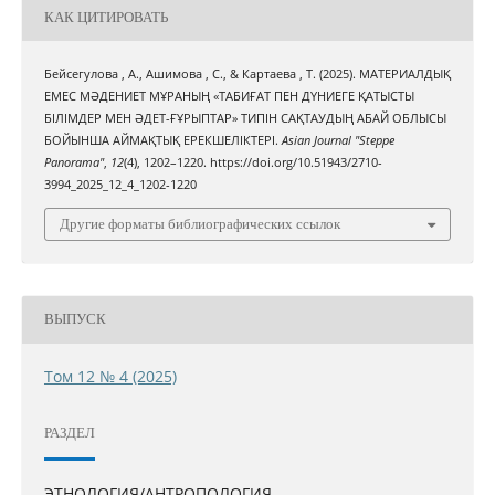
КАК ЦИТИРОВАТЬ
Бейсегулова , А., Ашимова , С., & Картаева , Т. (2025). МАТЕРИАЛДЫҚ
ЕМЕС МӘДЕНИЕТ МҰРАНЫҢ «ТАБИҒАТ ПЕН ДҮНИЕГЕ ҚАТЫСТЫ
БІЛІМДЕР МЕН ӘДЕТ-ҒҰРЫПТАР» ТИПІН САҚТАУДЫҢ АБАЙ ОБЛЫСЫ
БОЙЫНША АЙМАҚТЫҚ ЕРЕКШЕЛІКТЕРІ.
Asian Journal "Steppe
Panorama"
,
12
(4), 1202–1220. https://doi.org/10.51943/2710-
3994_2025_12_4_1202-1220
Другие форматы библиографических ссылок
ВЫПУСК
Том 12 № 4 (2025)
РАЗДЕЛ
ЭТНОЛОГИЯ/АНТРОПОЛОГИЯ