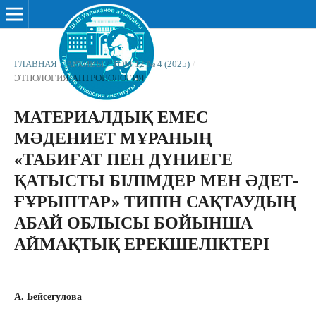
ГЛАВНАЯ
/
АРХИВЫ
/
ТОМ 12 № 4 (2025)
/
ЭТНОЛОГИЯ/АНТРОПОЛОГИЯ
МАТЕРИАЛДЫҚ ЕМЕС
МӘДЕНИЕТ МҰРАНЫҢ
«ТАБИҒАТ ПЕН ДҮНИЕГЕ
ҚАТЫСТЫ БІЛІМДЕР МЕН ӘДЕТ-
ҒҰРЫПТАР» ТИПІН САҚТАУДЫҢ
АБАЙ ОБЛЫСЫ БОЙЫНША
АЙМАҚТЫҚ ЕРЕКШЕЛІКТЕРІ
А. Бейсегулова