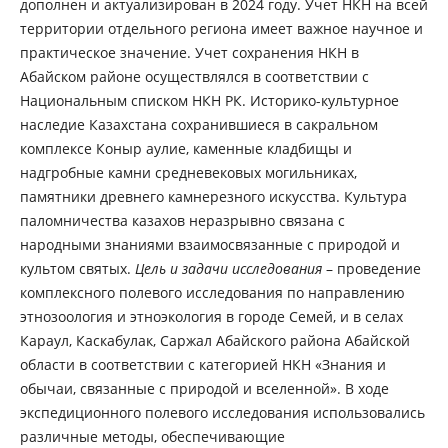
дополнен и актуализирован в 2024 году. Учет НКН на всей
территории отдельного региона имеет важное научное и
практическое значение. Учет сохранения НКН в
Абайском районе осуществлялся в соответствии с
Национальным списком НКН РК. Историко-культурное
наследие Казахстана сохранившиеся в сакральном
комплексе Коныр аулие, каменные кладбищы и
надгробные камни средневековых могильниках,
памятники древнего камнерезного искусства. Культура
паломничества казахов неразрывно связана с
народными знаниями взаимосвязанные с природой и
культом святых.
Цель и задачи исследования
– проведение
комплексного полевого исследования по направлению
этнозоология и этноэкология в городе Семей, и в селах
Караул, Каскабулак, Саржал Абайского района Абайской
области в соответствии с категорией НКН «Знания и
обычаи, связанные с природой и вселенной». В ходе
экспедиционного полевого исследования использовались
различные методы, обеспечивающие