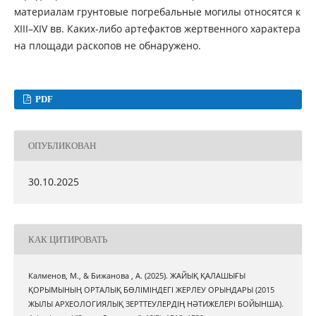
материалам грунтовые погребальные могилы относятся к
XIII–XIV вв. Каких-либо артефактов жертвенного характера
на площади раскопов не обнаружено.
PDF
ОПУБЛИКОВАН
30.10.2025
КАК ЦИТИРОВАТЬ
Калменов, М., & Бижанова , А. (2025). ЖАЙЫҚ ҚАЛАШЫҒЫ
ҚОРЫМЫНЫҢ ОРТАЛЫҚ БӨЛІМІНДЕГІ ЖЕРЛЕУ ОРЫНДАРЫ (2015
ЖЫЛЫ АРХЕОЛОГИЯЛЫҚ ЗЕРТТЕУЛЕРДІҢ НӘТИЖЕЛЕРІ БОЙЫНША).