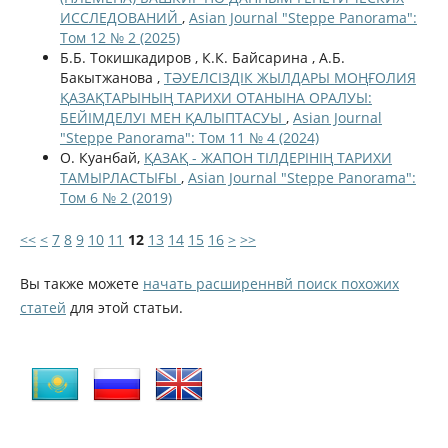
ИССЛЕДОВАНИЙ
,
Asian Journal "Steppe Panorama":
Том 12 № 2 (2025)
Б.Б. Токишкадиров , К.К. Байсарина , А.Б.
Бакытжанова ,
ТӘУЕЛСІЗДІК ЖЫЛДАРЫ МОҢҒОЛИЯ
ҚАЗАҚТАРЫНЫҢ ТАРИХИ ОТАНЫНА ОРАЛУЫ:
БЕЙІМДЕЛУІ МЕН ҚАЛЫПТАСУЫ
,
Asian Journal
"Steppe Panorama": Том 11 № 4 (2024)
О. Куанбай,
ҚАЗАҚ - ЖАПОН ТІЛДЕРІНІҢ ТАРИХИ
ТАМЫРЛАСТЫҒЫ
,
Asian Journal "Steppe Panorama":
Том 6 № 2 (2019)
<<
<
7
8
9
10
11
12
13
14
15
16
>
>>
Вы также можете
начать расширеннвй поиск похожих
статей
для этой статьи.