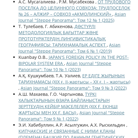
А.С. Мусагалиева , Р.М. Мусабекова ,
ОТ ТРУДОВОГО
ПОСЕЛКА ДО ЦЕЛИННОГО СОВХОЗА: ТРУДПОСЕЛОК
№ 26 – АЛЖИР – СОВХОЗ «АКМОЛИНСКИЙ»
,
Asian
Journal "Steppe Panorama": Том 12 № 1 (2025)
Т. Тулебаев, Г. Абикенова,
ДƏСТҮРЛІ
МЕТОДОЛОГИЯЛЫҚ БАҒЫТТАР ЖƏНЕ
ПРОТОТҮРІКТЕРДІҢ ЛИНГИВИСТИКАЛЫҚ
ГЕОГРАФИЯСЫ: ТАРИХНАМАЛЫҚ АСПЕКТ
,
Asian
Journal "Steppe Panorama": Том 6 № 1 (2019)
Kuanbay O.B.,
JAPAN'S FOREIGN POLICY IN THE POST-
BIPOLAR SYSTEM ERA
,
Asian Journal "Steppe
Panorama": Том 10 № 1 (2023)
А.Қ. Кушкумбаев, Т.А. Уалиев,
ЕР ЕДІГЕ ЖЫРЫНЫҢ
ТАРИХНАМАСЫ (XIX ғ. II-жартысы – XX ғ. I – жартысы)
,
Asian Journal "Steppe Panorama": Том 9 № 3 (2022)
А.Ш. Махаева, Г.О. Чаргынова,
ТҮРКІ
ХАЛЫҚТАРЫНЫҢ ӨЗАРА БАЙЛАНЫСТАРЫН
ЗЕРТТЕУДІҢ КЕЙБІР МӘСЕЛЕЛЕРІ (ХІХ Ғ. ЕКІНШІ
ЖАРТЫСЫ МЕН ХХ Ғ. БАСЫ)
,
Asian Journal "Steppe
Panorama": Том 9 № 1 (2022)
Э.И. Хабибуллин, А.Р. Асылгужин, А.Х. Рыскильдин ,
КИПЧАКСКИЕ И СВЯЗАННЫЕ С НИМИ КЛАНЫ
(ПЛЕМЕНА) БАШКИР ПО ДАННЫМ ГЕНЕТИЧЕСКИХ