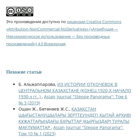
Это произведение доступно по
лицензии Creative Commons
«Attribution-NonCommercial-NoDerivatives» («Атрибуция —
Некоммерческое использование — Без производных
произведений») 4.0 Всемирная
.
Похожие статьи
Б. Альжаппарова,
ИЗ ИСТОРИИ ОТКОЧЕВОК В
ЦЕНТРАЛЬНОМ КАЗАХСТАНЕ (КОНЕЦ 1920-Х-НАЧАЛО
1930-х гг..)
,
Asian Journal "Steppe Panorama": Том 6
№ 3 (2019)
Ошан Ж., Бөтөнөев Ж.С.,
ҚАЗАҚСТАН
ШЫҒЫСТАНУШЫЛАРЫ ЗЕРТТЕУІНДЕГІ ҚЫТАЙ АРХИВІ
ҚҰЖАТТАРЫНДАҒЫ БҰРЫТТАР (ҚЫРҒЫЗДАР) ТУРАЛЫ
МАҒЛҰМАТТАР
,
Asian Journal "Steppe Panorama":
Том 10 № 1 (2023)