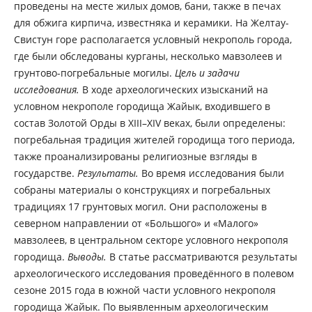
проведены на месте жилых домов, бани, также в печах
для обжига кирпича, известняка и керамики. На Желтау-
Свистун горе располагается условный некрополь города,
где были обследованы курганы, несколько мавзолеев и
грунтово-погребальные могилы.
Цель и задачи
исследования.
В ходе археологических изысканий на
условном некрополе городища Жайык, входившего в
состав Золотой Орды в XIII–XIV веках, были определены:
погребальная традиция жителей городища того периода,
также проанализированы религиозные взгляды в
государстве.
Результаты.
Во время исследования были
собраны материалы о конструкциях и погребальных
традициях 17 грунтовых могил. Они расположены в
северном направлении от «Большого» и «Малого»
мавзолеев, в центральном секторе условного некрополя
городища.
Выводы.
В статье рассматриваются результаты
археологического исследования проведённого в полевом
сезоне 2015 года в южной части условного некрополя
городища Жайык. По выявленным археологическим