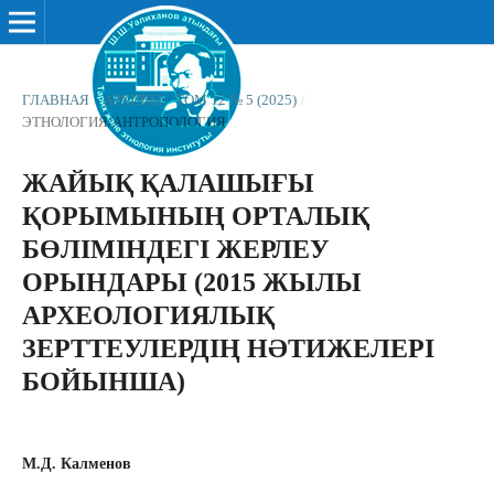
ГЛАВНАЯ
/
АРХИВЫ
/
ТОМ 12 № 5 (2025)
/
ЭТНОЛОГИЯ/АНТРОПОЛОГИЯ
ЖАЙЫҚ ҚАЛАШЫҒЫ
ҚОРЫМЫНЫҢ ОРТАЛЫҚ
БӨЛІМІНДЕГІ ЖЕРЛЕУ
ОРЫНДАРЫ (2015 ЖЫЛЫ
АРХЕОЛОГИЯЛЫҚ
ЗЕРТТЕУЛЕРДІҢ НӘТИЖЕЛЕРІ
БОЙЫНША)
М.Д. Калменов