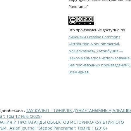
Panorama"
Это произведение доступно по
лицензии Creative Commons
«Attribution-NonCommercial-
NoDerivatives» («Атрибуция —
Некоммерческое использование
Без производных произведений») 
Всемирная
.
 Данабекова ,
ТАУ КУЛЬТІ – ТӘҢІРЛІК ДҮНИЕТАНЫМНЫҢ АЛҒАШҚ
a": Том 12 № 6 (2025)
АНИЯ И ПРОПАГАНДЫ ОБЪЕКТОВ ИСТОРИКО-КУЛЬТУРНОГО
РЬИ
,
Asian Journal "Steppe Panorama": Том № 1 (2016)