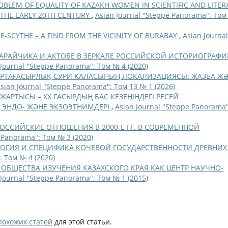
OBLEM OF EQUALITY OF KAZAKH WOMEN IN SCIENTIFIC AND LITER
 THE EARLY 20TH CENTURY
,
Asian Journal "Steppe Panorama": Том
E-SCYTHE – A FIND FROM THE VICINITY OF BURABAY
,
Asian Journal
АРАЙЧИКА И АКТОБЕ В ЗЕРКАЛЕ РОССИЙСКОЙ ИСТОРИОГРАФ
 Journal "Steppe Panorama": Том № 4 (2020)
РТАҒАСЫРЛЫҚ СУРИ ҚАЛАСЫНЫҢ ЛОКАЛИЗАЦИЯСЫ: ЖАЗБА Ж
sian Journal "Steppe Panorama": Том 13 № 1 (2026)
І ЖАРТЫСЫ – XX ҒАСЫРДЫҢ БАС КЕЗЕҢІНДЕГІ РЕСЕЙ
 ЭНДО- ЖӘНЕ ЭКЗОЭТНИМДЕРІ
,
Asian Journal "Steppe Panorama"
ОССИЙСКИЕ ОТНОШЕНИЯ В 2000-Е ГГ. В СОВРЕМЕННОЙ
 Panorama": Том № 3 (2020)
ОГИЯ И СПЕЦИФИКА КОЧЕВОЙ ГОСУДАРСТВЕННОСТИ ДРЕВНИХ
: Том № 4 (2020)
 ОБЩЕСТВА ИЗУЧЕНИЯ КАЗАХСКОГО КРАЯ КАК ЦЕНТР НАУЧНО-
 Journal "Steppe Panorama": Том № 1 (2015)
похожих статей
для этой статьи.