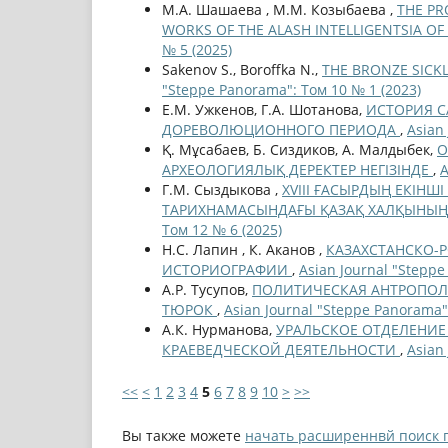
М.А. Шашаева , М.М. Козыбаева ,
THE PR
WORKS OF THE ALASH INTELLIGENTSIA OF
№ 5 (2025)
Sakenov S., Boroffkа N.,
THE BRONZE SICKL
"Steppe Panorama": Том 10 № 1 (2023)
Е.М. Ужкенов, Г.А. Шотанова,
ИСТОРИЯ С
ДОРЕВОЛЮЦИОННОГО ПЕРИОДА
,
Asian
Қ. Мұсабаев, Б. Сиздиков, А. Малдыбек,
О
АРХЕОЛОГИЯЛЫҚ ДЕРЕКТЕР НЕГІЗІНДЕ
,
A
Г.М. Сыздыкова ,
XVIII ҒАСЫРДЫҢ ЕКІНШ
ТАРИХНАМАСЫНДАҒЫ ҚАЗАҚ ХАЛҚЫНЫҢ
Том 12 № 6 (2025)
Н.С. Лапин , К. Аканов ,
КАЗАХСТАНСКО-Р
ИСТОРИОГРАФИИ
,
Asian Journal "Steppe
А.Р. Тусупов,
ПОЛИТИЧЕСКАЯ АНТРОПОЛ
ТЮРОК
,
Asian Journal "Steppe Panorama"
А.К. Нурманова,
УРАЛЬСКОЕ ОТДЕЛЕНИЕ
КРАЕВЕДЧЕСКОЙ ДЕЯТЕЛЬНОСТИ
,
Asian
<<
<
1
2
3
4
5
6
7
8
9
10
>
>>
Вы также можете
начать расширеннвй поиск 