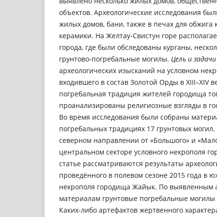
выявлено несколько жилых домов, обществен
объектов. Археологические исследования был
жилых домов, бани, также в печах для обжига 
керамики. На Желтау-Свистун горе располага
города, где были обследованы курганы, неско
грунтово-погребальные могилы.
Цель и задачи
археологических изысканий на условном нек
входившего в состав Золотой Орды в XIII–XIV 
погребальная традиция жителей городища тог
проанализированы религиозные взгляды в го
Во время исследования были собраны матери
погребальных традициях 17 грунтовых могил
северном направлении от «Большого» и «Мало
центральном секторе условного некрополя г
статье рассматриваются результаты археолог
проведённого в полевом сезоне 2015 года в ю
некрополя городища Жайык. По выявленным 
материалам грунтовые погребальные могилы отн
Каких-либо артефактов жертвенного характер