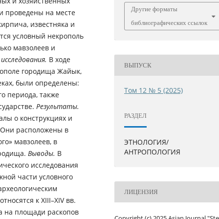
ных и хозяйственных
Другие форматы
и проведены на месте
библиографических ссылок
кирпича, известняка и
ется условный некрополь
лько мавзолеев и
 исследования.
В ходе
ВЫПУСК
рополе городища Жайык,
веках, были определены:
Том 12 № 5 (2025)
о периода, также
сударстве.
Результаты.
РАЗДЕЛ
алы о конструкциях и
. Они расположены в
го» мавзолеев, в
ЭТНОЛОГИЯ/
АНТРОПОЛОГИЯ
ородища.
Выводы.
В
ического исследования
жной части условного
археологическим
ЛИЦЕНЗИЯ
осятся к XIII–XIV вв.
а на площади раскопов
Copyright (c) 2025 Asian Journal "St