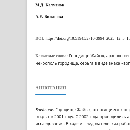
М.Д. Калменов
А.Е. Бижанова
DOI:
https://doi.org/10.51943/2710-3994_2025_12_5_1
Городище Жайык, археологич
Ключевые слова:
некрополь городища, серьга в виде знака «во
АННОТАЦИЯ
Введение.
Городище Жайык, относящиеся к пер
открыт в 2001 году. С 2002 года проводились 
исследования. В ходе исследовательских рабо