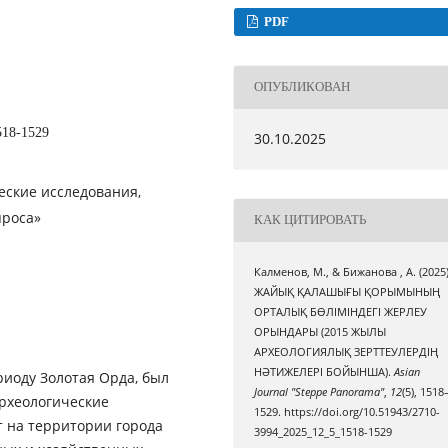
PDF
ОПУБЛИКОВАН
518-1529
30.10.2025
еские исследования,
проса»
КАК ЦИТИРОВАТЬ
Калменов, М., & Бижанова , А. (2025)
ЖАЙЫҚ ҚАЛАШЫҒЫ ҚОРЫМЫНЫҢ
ОРТАЛЫҚ БӨЛІМІНДЕГІ ЖЕРЛЕУ
ОРЫНДАРЫ (2015 ЖЫЛЫ
АРХЕОЛОГИЯЛЫҚ ЗЕРТТЕУЛЕРДІҢ
НӘТИЖЕЛЕРІ БОЙЫНША).
Asian
иоду Золотая Орда, был
Journal "Steppe Panorama"
,
12
(5), 1518
археологические
1529. https://doi.org/10.51943/2710-
т на территории города
3994_2025_12_5_1518-1529