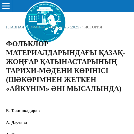
ГЛАВНАЯ
/
АРХИВЫ
/
ТОМ 12 № 6 (2025)
/
ИСТОРИЯ
ФОЛЬКЛОР
МАТЕРИАЛДАРЫНДАҒЫ ҚАЗАҚ-
ЖОҢҒАР ҚАТЫНАСТАРЫНЫҢ
ТАРИХИ-МӘДЕНИ КӨРІНІСІ
(ШӘКӘРІМНЕН ЖЕТКЕН
«АЙКҮНІМ» ӘНІ МЫСАЛЫНДА)
Б. Токишкадиров
А. Даутова