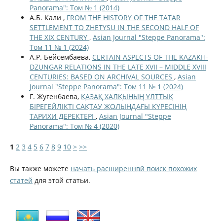
Panorama": Том № 1 (2014)
А.Б. Кали ,
FROM THE HISTORY OF THE TATAR
SETTLEMENT TO ZHETYSU IN THE SECOND HALF OF
THE XIX CENTURY
,
Asian Journal "Steppe Panorama":
Том 11 № 1 (2024)
А.Р. Бейсембаева,
CERTAIN ASPECTS OF THE KAZAKH-
DZUNGAR RELATIONS IN THE LATE XVII – MIDDLE XVIII
CENTURIES: BASED ON ARCHIVAL SOURCES
,
Asian
Journal "Steppe Panorama": Том 11 № 1 (2024)
Г. Жугенбаева,
ҚАЗАҚ ХАЛҚЫНЫҢ ҰЛТТЫҚ
БІРЕГЕЙЛІКТІ САҚТАУ ЖОЛЫНДАҒЫ КҮРЕСІНІҢ
ТАРИХИ ДЕРЕКТЕРІ
,
Asian Journal "Steppe
Panorama": Том № 4 (2020)
1
2
3
4
5
6
7
8
9
10
>
>>
Вы также можете
начать расширеннвй поиск похожих
статей
для этой статьи.