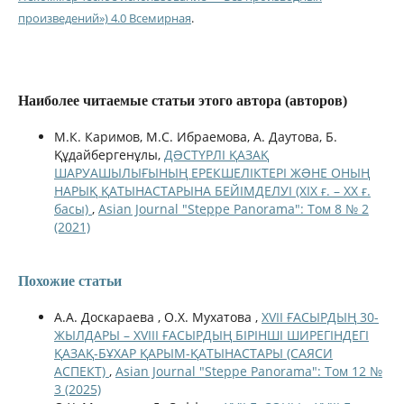
произведений») 4.0 Всемирная
.
Наиболее читаемые статьи этого автора (авторов)
М.К. Каримов, М.С. Ибраемова, А. Даутова, Б.
Құдайбергенұлы,
ДƏСТҮРЛІ ҚАЗАҚ
ШАРУАШЫЛЫҒЫНЫҢ ЕРЕКШЕЛІКТЕРІ ЖƏНЕ ОНЫҢ
НАРЫҚ ҚАТЫНАСТАРЫНА БЕЙІМДЕЛУІ (ХІХ ғ. – ХХ ғ.
басы)
,
Asian Journal "Steppe Panorama": Том 8 № 2
(2021)
Похожие статьи
А.А. Доскараева , О.Х. Мухатова ,
XVII ҒАСЫРДЫҢ 30-
ЖЫЛДАРЫ – XVIIІ ҒАСЫРДЫҢ БІРІНШІ ШИРЕГІНДЕГІ
ҚАЗАҚ-БҰХАР ҚАРЫМ-ҚАТЫНАСТАРЫ (САЯСИ
АСПЕКТ)
,
Asian Journal "Steppe Panorama": Том 12 №
3 (2025)