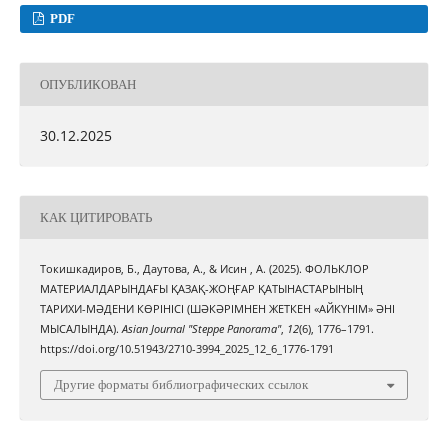
PDF
ОПУБЛИКОВАН
30.12.2025
КАК ЦИТИРОВАТЬ
Токишкадиров, Б., Даутова, А., & Исин , А. (2025). ФОЛЬКЛОР
МАТЕРИАЛДАРЫНДАҒЫ ҚАЗАҚ-ЖОҢҒАР ҚАТЫНАСТАРЫНЫҢ
ТАРИХИ-МӘДЕНИ КӨРІНІСІ (ШӘКӘРІМНЕН ЖЕТКЕН «АЙКҮНІМ» ӘНІ
МЫСАЛЫНДА).
Asian Journal "Steppe Panorama"
,
12
(6), 1776–1791.
https://doi.org/10.51943/2710-3994_2025_12_6_1776-1791
Другие форматы библиографических ссылок