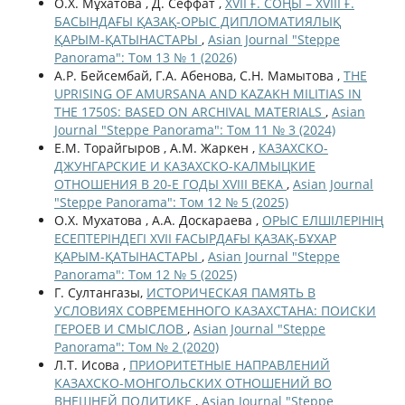
О.Х. Мұхатова , Д. Сеффат ,
XVII Ғ. СОҢЫ – XVIII Ғ.
БАСЫНДАҒЫ ҚАЗАҚ-ОРЫС ДИПЛОМАТИЯЛЫҚ
ҚАРЫМ-ҚАТЫНАСТАРЫ
,
Asian Journal "Steppe
Panorama": Том 13 № 1 (2026)
А.Р. Бейсембай, Г.А. Абенова, С.Н. Мамытова ,
THE
UPRISING OF AMURSANA AND KAZAKH MILITIAS IN
THE 1750S: BASED ON ARCHIVAL MATERIALS
,
Asian
Journal "Steppe Panorama": Том 11 № 3 (2024)
Е.М. Торайгыров , А.М. Жаркен ,
КАЗАХСКО-
ДЖУНГАРСКИЕ И КАЗАХСКО-КАЛМЫЦКИЕ
ОТНОШЕНИЯ В 20-Е ГОДЫ XVIII ВЕКА
,
Asian Journal
"Steppe Panorama": Том 12 № 5 (2025)
О.Х. Мухатова , А.А. Доскараева ,
ОРЫС ЕЛШІЛЕРІНІҢ
ЕСЕПТЕРІНДЕГІ XVII ҒАСЫРДАҒЫ ҚАЗАҚ-БҰХАР
ҚАРЫМ-ҚАТЫНАСТАРЫ
,
Asian Journal "Steppe
Panorama": Том 12 № 5 (2025)
Г. Султангазы,
ИСТОРИЧЕСКАЯ ПАМЯТЬ В
УСЛОВИЯХ СОВРЕМЕННОГО КАЗАХСТАНА: ПОИСКИ
ГЕРОЕВ И СМЫСЛОВ
,
Asian Journal "Steppe
Panorama": Том № 2 (2020)
Л.Т. Исова ,
ПРИОРИТЕТНЫЕ НАПРАВЛЕНИЙ
КАЗАХСКО-МОНГОЛЬСКИХ ОТНОШЕНИЙ ВО
ВНЕШНЕЙ ПОЛИТИКЕ
,
Asian Journal "Steppe