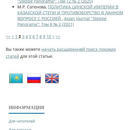
"Steppe Panorama": Том 12 № 2 (2025)
М.Р. Сатенова,
ПОЛИТИКА ЦИНСКОЙ ИМПЕРИИ В
КАЗАХСКОЙ СТЕПИ И ПРОТИВОБОРСТВО В ДАННОМ
ВОПРОСЕ С РОССИЕЙ
,
Asian Journal "Steppe
Panorama": Том 8 № 2 (2021)
<<
<
1
2
3
4
5
6
7
8
9
10
>
>>
Вы также можете
начать расширеннвй поиск похожих
статей
для этой статьи.
ИНФОРМАЦИЯ
Для читателей
Для авторов