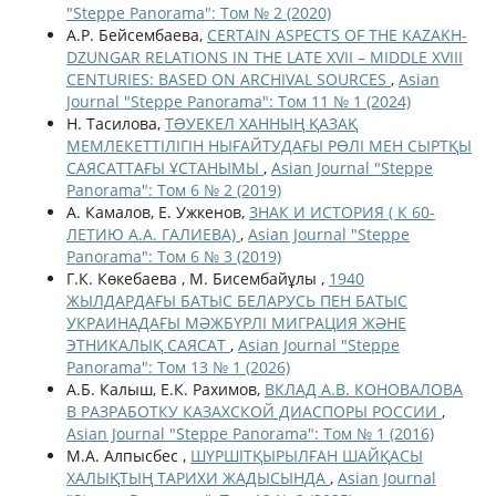
"Steppe Panorama": Том № 2 (2020)
А.Р. Бейсембаева,
CERTAIN ASPECTS OF THE KAZAKH-
DZUNGAR RELATIONS IN THE LATE XVII – MIDDLE XVIII
CENTURIES: BASED ON ARCHIVAL SOURCES
,
Asian
Journal "Steppe Panorama": Том 11 № 1 (2024)
Н. Тасилова,
ТƏУЕКЕЛ ХАННЫҢ ҚАЗАҚ
МЕМЛЕКЕТТІЛІГІН НЫҒАЙТУДАҒЫ РӨЛІ МЕН СЫРТҚЫ
САЯСАТТАҒЫ ҰСТАНЫМЫ
,
Asian Journal "Steppe
Panorama": Том 6 № 2 (2019)
А. Камалов, Е. Ужкенов,
ЗНАК И ИСТОРИЯ ( К 60-
ЛЕТИЮ А.А. ГАЛИЕВА)
,
Asian Journal "Steppe
Panorama": Том 6 № 3 (2019)
Г.К. Көкебаева , М. Бисембайұлы ,
1940
ЖЫЛДАРДАҒЫ БАТЫС БЕЛАРУСЬ ПЕН БАТЫС
УКРАИНАДАҒЫ МӘЖБҮРЛІ МИГРАЦИЯ ЖӘНЕ
ЭТНИКАЛЫҚ САЯСАТ
,
Asian Journal "Steppe
Panorama": Том 13 № 1 (2026)
А.Б. Калыш, Е.К. Рахимов,
ВКЛАД А.В. КОНОВАЛОВА
В РАЗРАБОТКУ КАЗАХСКОЙ ДИАСПОРЫ РОССИИ
,
Asian Journal "Steppe Panorama": Том № 1 (2016)
М.А. Алпысбес ,
ШҮРШІТҚЫРЫЛҒАН ШАЙҚАСЫ
ХАЛЫҚТЫҢ ТАРИХИ ЖАДЫСЫНДА
,
Asian Journal