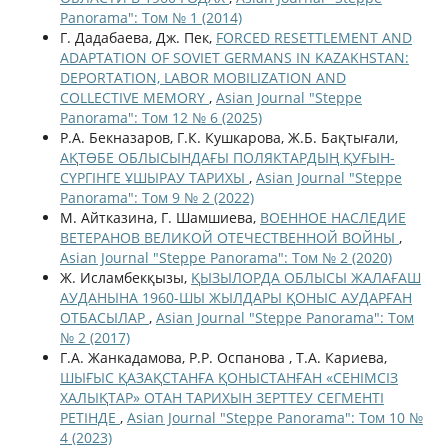
Panorama": Том № 1 (2014)
Г. Дадабаева, Дж. Пек,
FORCED RESETTLEMENT AND
ADAPTATION OF SOVIET GERMANS IN KAZAKHSTAN:
DEPORTATION, LABOR MOBILIZATION AND
COLLECTIVE MEMORY
,
Asian Journal "Steppe
Panorama": Том 12 № 6 (2025)
Р.А. Бекназаров, Г.К. Кушкарова, Ж.Б. Бақтығали,
АҚТӨБЕ ОБЛЫСЫНДАҒЫ ПОЛЯКТАРДЫҢ ҚУҒЫН-
СҮРГІНГЕ ҰШЫРАУ ТАРИХЫ
,
Asian Journal "Steppe
Panorama": Том 9 № 2 (2022)
М. Айтказина, Г. Шамшиева,
ВОЕННОЕ НАСЛЕДИЕ
ВЕТЕРАНОВ ВЕЛИКОЙ ОТЕЧЕСТВЕННОЙ ВОЙНЫ
,
Asian Journal "Steppe Panorama": Том № 2 (2020)
Ж. Исламбекқызы,
ҚЫЗЫЛОРДА ОБЛЫСЫ ЖАЛАҒАШ
АУДАНЫНА 1960-ШЫ ЖЫЛДАРЫ ҚОНЫС АУДАРҒАН
ОТБАСЫЛАР
,
Asian Journal "Steppe Panorama": Том
№ 2 (2017)
Г.A. Жанкадамова, Р.Р. Оспанова , Т.А. Кариева,
ШЫҒЫС ҚАЗАҚСТАНҒА ҚОНЫСТАНҒАН «СЕНІМСІЗ
ХАЛЫҚТАР» ОТАН ТАРИХЫН ЗЕРТТЕУ СЕГМЕНТІ
РЕТІНДЕ
,
Asian Journal "Steppe Panorama": Том 10 №
4 (2023)