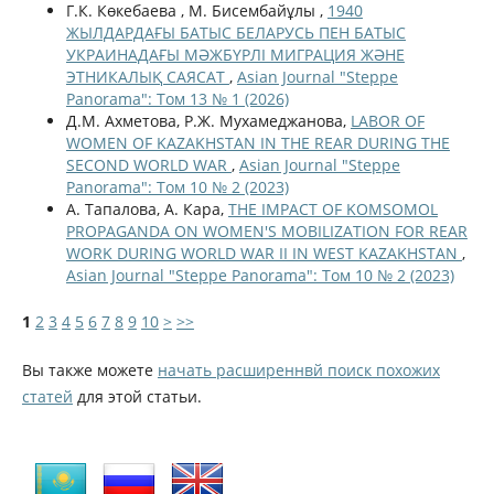
Г.К. Көкебаева , М. Бисембайұлы ,
1940
ЖЫЛДАРДАҒЫ БАТЫС БЕЛАРУСЬ ПЕН БАТЫС
УКРАИНАДАҒЫ МӘЖБҮРЛІ МИГРАЦИЯ ЖӘНЕ
ЭТНИКАЛЫҚ САЯСАТ
,
Asian Journal "Steppe
Panorama": Том 13 № 1 (2026)
Д.М. Ахметова, Р.Ж. Мухамеджанова,
LABOR OF
WOMEN OF KAZAKHSTAN IN THE REAR DURING THE
SECOND WORLD WAR
,
Asian Journal "Steppe
Panorama": Том 10 № 2 (2023)
А. Тапалова, А. Кара,
THE IMPACT OF KOMSOMOL
PROPAGANDA ON WOMEN'S MOBILIZATION FOR REAR
WORK DURING WORLD WAR II IN WEST KAZAKHSTAN
,
Asian Journal "Steppe Panorama": Том 10 № 2 (2023)
1
2
3
4
5
6
7
8
9
10
>
>>
Вы также можете
начать расширеннвй поиск похожих
статей
для этой статьи.