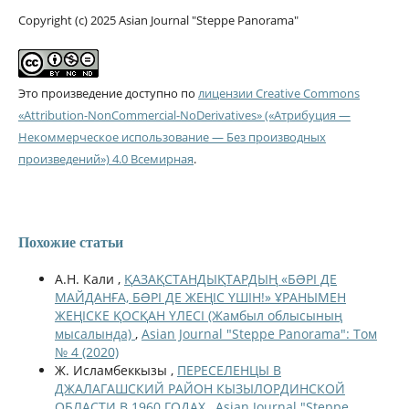
Copyright (c) 2025 Asian Journal "Steppe Panorama"
Это произведение доступно по
лицензии Creative Commons
«Attribution-NonCommercial-NoDerivatives» («Атрибуция —
Некоммерческое использование — Без производных
произведений») 4.0 Всемирная
.
Похожие статьи
А.Н. Кали ,
ҚАЗАҚСТАНДЫҚТАРДЫҢ «БƏРІ ДЕ
МАЙДАНҒА, БƏРІ ДЕ ЖЕҢІС ҮШІН!» ҰРАНЫМЕН
ЖЕҢІСКЕ ҚОСҚАН ҮЛЕСІ (Жамбыл облысының
мысалында)
,
Asian Journal "Steppe Panorama": Том
№ 4 (2020)
Ж. Исламбеккызы ,
ПЕРЕСЕЛЕНЦЫ В
ДЖАЛАГАШСКИЙ РАЙОН КЫЗЫЛОРДИНСКОЙ
ОБЛАСТИ В 1960 ГОДАХ
,
Asian Journal "Steppe