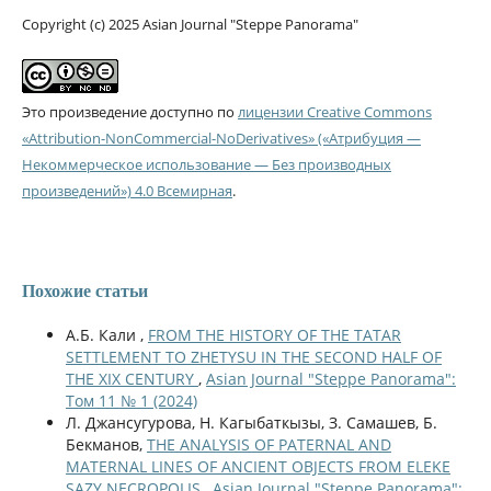
Copyright (c) 2025 Asian Journal "Steppe Panorama"
Это произведение доступно по
лицензии Creative Commons
«Attribution-NonCommercial-NoDerivatives» («Атрибуция —
Некоммерческое использование — Без производных
произведений») 4.0 Всемирная
.
Похожие статьи
А.Б. Кали ,
FROM THE HISTORY OF THE TATAR
SETTLEMENT TO ZHETYSU IN THE SECOND HALF OF
THE XIX CENTURY
,
Asian Journal "Steppe Panorama":
Том 11 № 1 (2024)
Л. Джансугурова, Н. Кагыбаткызы, З. Самашев, Б.
Бекманов,
THE ANALYSIS OF PATERNAL AND
MATERNAL LINES OF ANCIENT OBJECTS FROM ELEKE
SAZY NECROPOLIS
,
Asian Journal "Steppe Panorama":