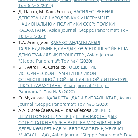
Том 6 № 3 (2019)
Д. Панто, М. Калыбекова,
НАСИЛЬСТВЕННАЯ
ДЕПОРТАЦИЯ НАРОДОВ КАК ИНСТРУМЕНТ
НАЦИОНАЛЬНОЙ ПОЛИТИКИ СССР: ПОЛЯКИ
КАЗАХСТАНА
,
Asian Journal "Steppe Panorama": Том
10 № 3 (2023)
Т.А. Апендиев,
ҚАЗАҚСТАНДАҒЫ АУЫЛ
ТҰРҒЫНДАРЫНЫҢ САНДЫҚ КӨРСЕТКІШІ БОЙЫНША
ДЕМОГРАФИЯЛЫҚ ПРОЦЕСТЕР
,
Asian Journal
"Steppe Panorama": Том № 4 (2020)
Б.Г. Аяган , А. Сатанов ,
ОСВЯЩЕНИЕ
ИСТОРИЧЕСКОЙ ПАМЯТИ ВЕЛИКОЙ
ОТЕЧЕСТВЕННОЙ ВОЙНЫ В УЧЕБНОЙ ЛИТЕРАТУРЕ
ШКОЛ КАЗАХСТАНА
,
Asian Journal "Steppe
Panorama": Том № 3 (2020)
О. Мухатова,
ҚАЗАҚСТАНДАҒЫ ЛИТВАЛЫҚТАР
,
Asian
Journal "Steppe Panorama": Том № 3 (2020)
А.А. Сисенбаева, М.Ч. Калыбекова ,
ЖЕКЕ ІС –
ШТУТТГОФ КОНЦЛАГЕРІНДЕГІ ҚАЗАҚСТАНДЫҚ
СОҒЫС ТҰТҚЫНДАРЫН ЗЕРТТЕУ МӘСЕЛЕЛЕРІНІҢ
ДЕРЕК КӨЗІ РЕТІНДЕ (А. БЕЛОЗАРОВТЫҢ ЖЕКЕ ІСІ
МЫСАЛЫНДА)
,
Asian Journal "Steppe Panorama": Том