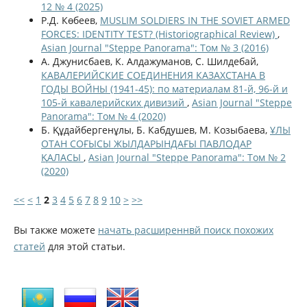
12 № 4 (2025)
Р.Д. Көбеев,
MUSLIM SOLDIERS IN THE SOVIET ARMED
FORCES: IDENTITY TEST? (Historiographical Review)
,
Asian Journal "Steppe Panorama": Том № 3 (2016)
А. Джунисбаев, К. Алдажуманов, С. Шилдебай,
КАВАЛЕРИЙСКИЕ СОЕДИНЕНИЯ КАЗАХСТАНА В
ГОДЫ ВОЙНЫ (1941-45): по материалам 81-й, 96-й и
105-й кавалерийских дивизий
,
Asian Journal "Steppe
Panorama": Том № 4 (2020)
Б. Құдайбергенұлы, Б. Кабдушев, М. Козыбаева,
ҰЛЫ
ОТАН СОҒЫСЫ ЖЫЛДАРЫНДАҒЫ ПАВЛОДАР
ҚАЛАСЫ
,
Asian Journal "Steppe Panorama": Том № 2
(2020)
<<
<
1
2
3
4
5
6
7
8
9
10
>
>>
Вы также можете
начать расширеннвй поиск похожих
статей
для этой статьи.