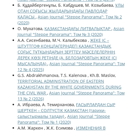
Б. Құдайбергенұлы, Б. Кабдушев, М. Козыбаева,
ҰЛЫ
ОТАН СОҒЫСЫ ЖЫЛДАРЫНДАҒЫ ПАВЛОДАР
ҚАЛАСЫ
,
Asian Journal "Steppe Panorama": Том № 2
(2020)
О. Мухатова,
ҚАЗАҚСТАНДАҒЫ ЛИТВАЛЫҚТАР
,
Asian
Journal "Steppe Panorama": Том № 3 (2020)
А.А. Сисенбаева, М.Ч. Калыбекова ,
ЖЕКЕ ІС –
ШТУТТГОФ КОНЦЛАГЕРІНДЕГІ ҚАЗАҚСТАНДЫҚ
СОҒЫС ТҰТҚЫНДАРЫН ЗЕРТТЕУ МӘСЕЛЕЛЕРІНІҢ
ДЕРЕК КӨЗІ РЕТІНДЕ (А. БЕЛОЗАРОВТЫҢ ЖЕКЕ ІСІ
МЫСАЛЫНДА)
,
Asian Journal "Steppe Panorama": Том
12 № 4 (2025)
G.S. Abdrakhmanova, T.S. Kalenova , Kh.B. Maslov,
TERRITORIAL ADMINISTRATION OF EASTERN
KAZAKHSTAN BY THE WHITE GOVERNMENTS DURING
THE CIVIL WAR
,
Asian Journal "Steppe Panorama": Том
13 № 2 (2026)
А. Ибраева, А. Темирханова,
ҒАСЫРЛАРДАН СЫР
ШЕРТКЕН – СОЛТҮСТІК ҚАЗАҚСТАН (тарихи-
салыстырмалы талдау)
,
Asian Journal "Steppe
Panorama": Том № 1 (2020)
А.М. Жаркен , Ж.К. Есимова ,
ИЗМЕНЕНИЯ В