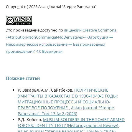
Copyright (c) 2025 Asian Journal "Steppe Panorama"
Это произведение доступно по
лицензии Creative Commons
«Attribution-NonCommercial-NoDerivatives» («Атрибуция —
Некоммерческое использование — Без производных
произведений») 4.0 Всемирная
.
Похожие статьи
Р. Закарья, A.M. Сайтбеков,
ПОЛИТИЧЕСКИЕ
ЭМИГРАНТЫ В КАЗАХСТАНЕ В 1930–1940-Е ГОДЫ:
МИГРАЦИОННЫЕ ПРОЦЕССЫ И СОЦИАЛЬНО-
ПРАВОВОЕ ПОЛОЖЕНИЕ
,
Asian Journal "Steppe
Panorama": Том 13 № 2 (2026)
Р.Д. Көбеев,
MUSLIM SOLDIERS IN THE SOVIET ARMED
FORCES: IDENTITY TEST? (Historiographical Review)
,
Asian Journal "Steppe Panorama": Том № 3 (2016)