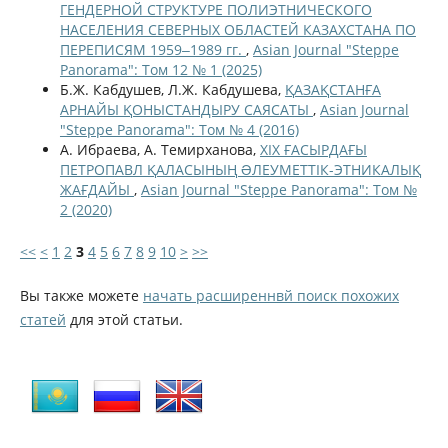
ГЕНДЕРНОЙ СТРУКТУРЕ ПОЛИЭТНИЧЕСКОГО
НАСЕЛЕНИЯ СЕВЕРНЫХ ОБЛАСТЕЙ КАЗАХСТАНА ПО
ПЕРЕПИСЯМ 1959‒1989 гг.
,
Asian Journal "Steppe
Panorama": Том 12 № 1 (2025)
Б.Ж. Кабдушев, Л.Ж. Кабдушева,
ҚАЗАҚСТАНҒА
АРНАЙЫ ҚОНЫСТАНДЫРУ САЯСАТЫ
,
Asian Journal
"Steppe Panorama": Том № 4 (2016)
А. Ибраева, А. Темирханова,
ХІХ ҒАСЫРДАҒЫ
ПЕТРОПАВЛ ҚАЛАСЫНЫҢ ƏЛЕУМЕТТІК-ЭТНИКАЛЫҚ
ЖАҒДАЙЫ
,
Asian Journal "Steppe Panorama": Том №
2 (2020)
<<
<
1
2
3
4
5
6
7
8
9
10
>
>>
Вы также можете
начать расширеннвй поиск похожих
статей
для этой статьи.