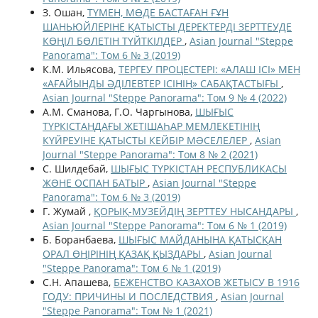
З. Ошан,
ТҮМЕН, МӨДЕ БАСТАҒАН ҒҰН
ШАНЬЮЙЛЕРІНЕ ҚАТЫСТЫ ДЕРЕКТЕРДІ ЗЕРТТЕУДЕ
КӨҢІЛ БӨЛЕТІН ТҮЙТКІЛДЕР
,
Asian Journal "Steppe
Panorama": Том 6 № 3 (2019)
К.М. Ильясова,
ТЕРГЕУ ПРОЦЕСТЕРІ: «АЛАШ ІСІ» МЕН
«АҒАЙЫНДЫ ӘДІЛЕВТЕР ІСІНІҢ» САБАҚТАСТЫҒЫ
,
Asian Journal "Steppe Panorama": Том 9 № 4 (2022)
А.М. Сманова, Г.О. Чаргынова,
ШЫҒЫС
ТҮРКІСТАНДАҒЫ ЖЕТІШАҺАР МЕМЛЕКЕТІНІҢ
КҮЙРЕУІНЕ ҚАТЫСТЫ КЕЙБІР МƏСЕЛЕЛЕР
,
Asian
Journal "Steppe Panorama": Том 8 № 2 (2021)
С. Шилдебай,
ШЫҒЫС ТҮРКІСТАН РЕСПУБЛИКАСЫ
ЖƏНЕ ОСПАН БАТЫР
,
Asian Journal "Steppe
Panorama": Том 6 № 3 (2019)
Г. Жумай ,
ҚОРЫҚ-МУЗЕЙДІҢ ЗЕРТТЕУ НЫСАНДАРЫ
,
Asian Journal "Steppe Panorama": Том 6 № 1 (2019)
Б. Боранбаева,
ШЫҒЫС МАЙДАНЫНА ҚАТЫСҚАН
ОРАЛ ӨҢІРІНІҢ ҚАЗАҚ ҚЫЗДАРЫ
,
Asian Journal
"Steppe Panorama": Том 6 № 1 (2019)
С.Н. Апашева,
БЕЖЕНСТВО КАЗАХОВ ЖЕТЫСУ В 1916
ГОДУ: ПРИЧИНЫ И ПОСЛЕДСТВИЯ
,
Asian Journal
"Steppe Panorama": Том № 1 (2021)