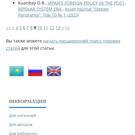
Kuanbay O.B.,
JAPAN'S FOREIGN POLICY IN THE POST-
BIPOLAR SYSTEM ERA
,
Asian Journal "Steppe
Panorama": Том 10 № 1 (2023)
<<
<
4
5
6
7
8
9
10
11
12
13
>
>>
Вы также можете
начать расширеннвй поиск похожих
статей
для этой статьи.
ИНФОРМАЦИЯ
Для читателей
Для авторов
Для библиотек