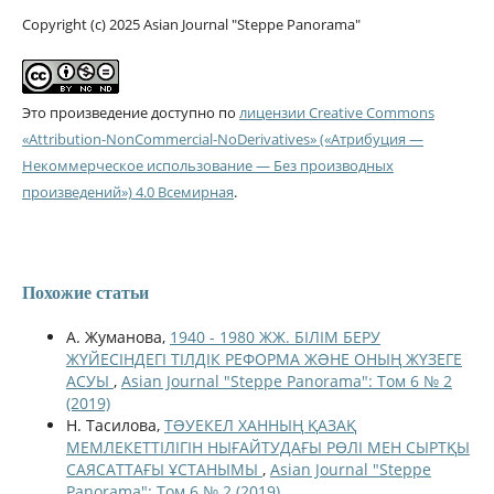
Copyright (c) 2025 Asian Journal "Steppe Panorama"
Это произведение доступно по
лицензии Creative Commons
«Attribution-NonCommercial-NoDerivatives» («Атрибуция —
Некоммерческое использование — Без производных
произведений») 4.0 Всемирная
.
Похожие статьи
А. Жуманова,
1940 - 1980 ЖЖ. БІЛІМ БЕРУ
ЖҮЙЕСІНДЕГІ ТІЛДІК РЕФОРМА ЖƏНЕ ОНЫҢ ЖҮЗЕГЕ
АСУЫ
,
Asian Journal "Steppe Panorama": Том 6 № 2
(2019)
Н. Тасилова,
ТƏУЕКЕЛ ХАННЫҢ ҚАЗАҚ
МЕМЛЕКЕТТІЛІГІН НЫҒАЙТУДАҒЫ РӨЛІ МЕН СЫРТҚЫ
САЯСАТТАҒЫ ҰСТАНЫМЫ
,
Asian Journal "Steppe
Panorama": Том 6 № 2 (2019)