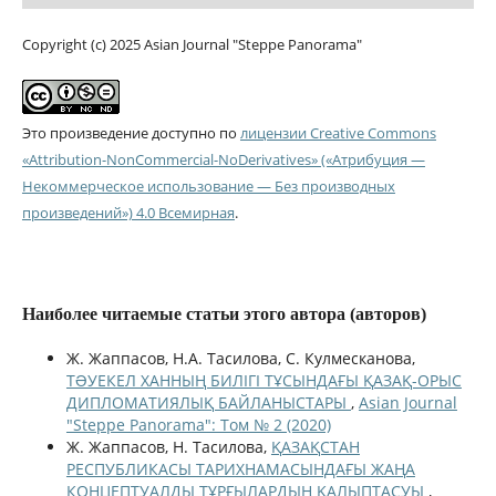
Copyright (c) 2025 Asian Journal "Steppe Panorama"
Это произведение доступно по
лицензии Creative Commons
«Attribution-NonCommercial-NoDerivatives» («Атрибуция —
Некоммерческое использование — Без производных
произведений») 4.0 Всемирная
.
Наиболее читаемые статьи этого автора (авторов)
Ж. Жаппасов, Н.А. Тасилова, С. Кулмесканова,
ТƏУЕКЕЛ ХАННЫҢ БИЛІГІ ТҰСЫНДАҒЫ ҚАЗАҚ-ОРЫС
ДИПЛОМАТИЯЛЫҚ БАЙЛАНЫСТАРЫ
,
Asian Journal
"Steppe Panorama": Том № 2 (2020)
Ж. Жаппасов, Н. Тасилова,
ҚАЗАҚСТАН
РЕСПУБЛИКАСЫ ТАРИХНАМАСЫНДАҒЫ ЖАҢА
КОНЦЕПТУАЛДЫ ТҰРҒЫЛАРДЫҢ ҚАЛЫПТАСУЫ
,