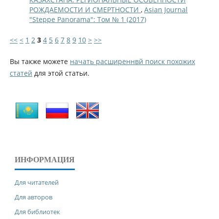
РОЖДАЕМОСТИ И СМЕРТНОСТИ
,
Asian Journal
"Steppe Panorama": Том № 1 (2017)
<<
<
1
2
3
4
5
6
7
8
9
10
>
>>
Вы также можете
начать расширеннвй поиск похожих
статей
для этой статьи.
ИНФОРМАЦИЯ
Для читателей
Для авторов
Для библиотек