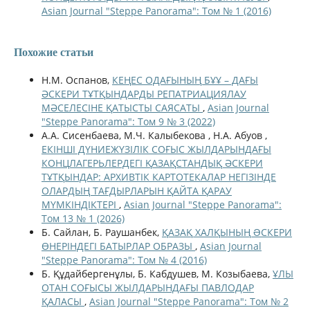
Asian Journal "Steppe Panorama": Том № 1 (2016)
Похожие статьи
Н.М. Оспанов,
КЕҢЕС ОДАҒЫНЫҢ БҰҰ – ДАҒЫ
ӘСКЕРИ ТҰТҚЫНДАРДЫ РЕПАТРИАЦИЯЛАУ
МӘСЕЛЕСІНЕ ҚАТЫСТЫ САЯСАТЫ
,
Asian Journal
"Steppe Panorama": Том 9 № 3 (2022)
А.А. Сисенбаева, М.Ч. Калыбекова , Н.А. Абуов ,
ЕКІНШІ ДҮНИЕЖҮЗІЛІК СОҒЫС ЖЫЛДАРЫНДАҒЫ
КОНЦЛАГЕРЬЛЕРДЕГІ ҚАЗАҚСТАНДЫҚ ӘСКЕРИ
ТҰТҚЫНДАР: АРХИВТІК КАРТОТЕКАЛАР НЕГІЗІНДЕ
ОЛАРДЫҢ ТАҒДЫРЛАРЫН ҚАЙТА ҚАРАУ
МҮМКІНДІКТЕРІ
,
Asian Journal "Steppe Panorama":
Том 13 № 1 (2026)
Б. Сайлан, Б. Раушанбек,
ҚАЗАҚ ХАЛҚЫНЫҢ ƏСКЕРИ
ӨНЕРІНДЕГІ БАТЫРЛАР ОБРАЗЫ
,
Asian Journal
"Steppe Panorama": Том № 4 (2016)
Б. Құдайбергенұлы, Б. Кабдушев, М. Козыбаева,
ҰЛЫ
ОТАН СОҒЫСЫ ЖЫЛДАРЫНДАҒЫ ПАВЛОДАР
ҚАЛАСЫ
,
Asian Journal "Steppe Panorama": Том № 2