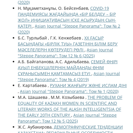
(2020)
Н. Мұқаметханұлы, О. Бейсенбаев,
COVID-19
ПАНДЕМИЯСЫ ЖАҒДАЙЫНДА «БІР БЕЛДЕУ – БІР
ЖОЛ» ИНИЦИАТИВАСЫН ІСКЕ АСЫРУДЫҢ СЫН-
ҚАТЕРІ
,
Asian Journal "Steppe Panorama": Том № 2
(2020)
Б.С. Турлыбай , Г.К. Кенжебаев ,
ХХ ҒАСЫР
БАСЫНДАҒЫ «БІРЛІК ТУЫ» ГАЗЕТІНІҢ БІЛІМ БЕРУ
МӘСЕЛЕЛЕРІН КӨТЕРУДЕГІ РӨЛІ
,
Asian Journal
"Steppe Panorama": Том 12 № 6 (2025)
А.Б. Байгапанова, А.С. Адильбаева,
СЕМЕЙ ӨҢІРІ
АУЫЛ ЕҢБЕКШІЛЕРІНІҢ МАЙДАНДЫ ӨНІМ
СҰРАНЫСЫМЕН ҚАМТАМАСЫЗ ЕТУІ
,
Asian Journal
"Steppe Panorama": Том № 4 (2019)
Е. Картабаева ,
РУХАНИ ЖАҢҒЫРУ ЖƏНЕ ИСЛАМ ДІНІ
,
Asian Journal "Steppe Panorama": Том № 1 (2020)
М.А. Шашаева , М.М. Козыбаева ,
THE PROBLEM OF
EQUALITY OF KAZAKH WOMEN IN SCIENTIFIC AND
LITERARY WORKS OF THE ALASH INTELLIGENTSIA OF
THE EARLY 20TH CENTURY
,
Asian Journal "Steppe
Panorama": Том 12 № 5 (2025)
Ж.С. Аубакирова,
ДЕМОГРАФИЧЕСКИЕ ТЕНДЕНЦИИ
КАЗАХСТАНА: РЕГИОНАЛЬНЫЕ ОСОБЕННОСТИ