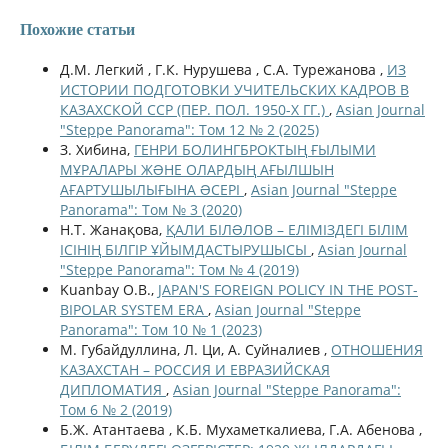
Похожие статьи
Д.М. Легкий , Г.К. Нурушева , С.А. Турежанова ,
ИЗ
ИСТОРИИ ПОДГОТОВКИ УЧИТЕЛЬСКИХ КАДРОВ В
КАЗАХСКОЙ ССР (ПЕР. ПОЛ. 1950-Х ГГ.)
,
Asian Journal
"Steppe Panorama": Том 12 № 2 (2025)
З. Хибина,
ГЕНРИ БОЛИНГБРОКТЫҢ ҒЫЛЫМИ
МҰРАЛАРЫ ЖƏНЕ ОЛАРДЫҢ АҒЫЛШЫН
АҒАРТУШЫЛЫҒЫНА ƏСЕРІ
,
Asian Journal "Steppe
Panorama": Том № 3 (2020)
Н.Т. Жанақова,
ҚАЛИ БІЛƏЛОВ – ЕЛІМІЗДЕГІ БІЛІМ
ІСІНІҢ БІЛГІР ҰЙЫМДАСТЫРУШЫСЫ
,
Asian Journal
"Steppe Panorama": Том № 4 (2019)
Kuanbay O.B.,
JAPAN'S FOREIGN POLICY IN THE POST-
BIPOLAR SYSTEM ERA
,
Asian Journal "Steppe
Panorama": Том 10 № 1 (2023)
М. Губайдуллина, Л. Ци, А. Суйналиев ,
ОТНОШЕНИЯ
КАЗАХСТАН – РОССИЯ И ЕВРАЗИЙСКАЯ
ДИПЛОМАТИЯ
,
Asian Journal "Steppe Panorama":
Том 6 № 2 (2019)
Б.Ж. Атантаева , К.Б. Мухаметкалиева, Г.А. Абенова ,