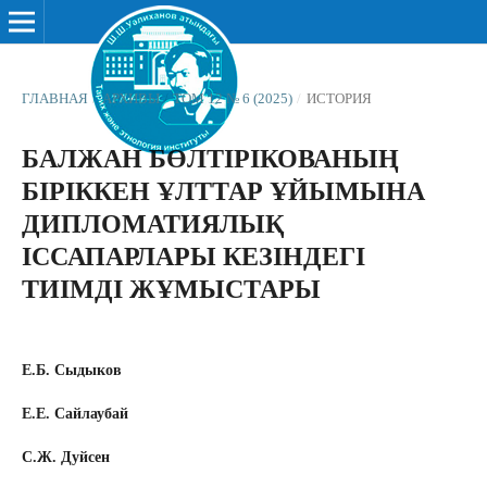
ГЛАВНАЯ
/
АРХИВЫ
/
ТОМ 12 № 6 (2025)
/
ИСТОРИЯ
БАЛЖАН БӨЛТІРІКОВАНЫҢ
БІРІККЕН ҰЛТТАР ҰЙЫМЫНА
ДИПЛОМАТИЯЛЫҚ
ІССАПАРЛАРЫ КЕЗІНДЕГІ
ТИІМДІ ЖҰМЫСТАРЫ
Е.Б. Сыдыков
Е.Е. Сайлаубай
С.Ж. Дуйсен