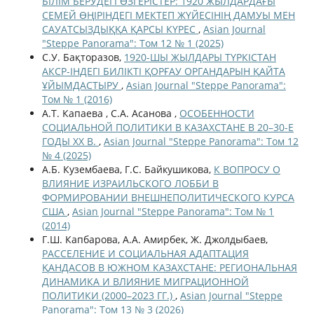
БІЛІМ БЕРУДЕГІ ӨЗГЕРІСТЕР: 1920 ЖЫЛДАРДАҒЫ
СЕМЕЙ ӨҢІРІНДЕГІ МЕКТЕП ЖҮЙЕСІНІҢ ДАМУЫ МЕН
САУАТСЫЗДЫҚҚА ҚАРСЫ КҮРЕС
,
Asian Journal
"Steppe Panorama": Том 12 № 1 (2025)
С.У. Бақторазов,
1920-ШЫ ЖЫЛДАРЫ ТҮРКІСТАН
АКСР-ІНДЕГІ БИЛІКТІ ҚОРҒАУ ОРГАНДАРЫН ҚАЙТА
ҰЙЫМДАСТЫРУ
,
Asian Journal "Steppe Panorama":
Том № 1 (2016)
А.Т. Капаева , С.А. Асанова ,
ОСОБЕННОСТИ
СОЦИАЛЬНОЙ ПОЛИТИКИ В КАЗАХСТАНЕ В 20–30-Е
ГОДЫ ХХ В.
,
Asian Journal "Steppe Panorama": Том 12
№ 4 (2025)
А.Б. Кузембаева, Г.С. Байкушикова,
К ВОПРОСУ О
ВЛИЯНИЕ ИЗРАИЛЬСКОГО ЛОББИ В
ФОРМИРОВАНИИ ВНЕШНЕПОЛИТИЧЕСКОГО КУРСА
США
,
Asian Journal "Steppe Panorama": Том № 1
(2014)
Г.Ш. Капбарова, А.А. Амирбек, Ж. Джолдыбаев,
РАССЕЛЕНИЕ И СОЦИАЛЬНАЯ АДАПТАЦИЯ
ҚАНДАСОВ В ЮЖНОМ КАЗАХСТАНЕ: РЕГИОНАЛЬНАЯ
ДИНАМИКА И ВЛИЯНИЕ МИГРАЦИОННОЙ
ПОЛИТИКИ (2000–2023 ГГ.)
,
Asian Journal "Steppe
Panorama": Том 13 № 3 (2026)