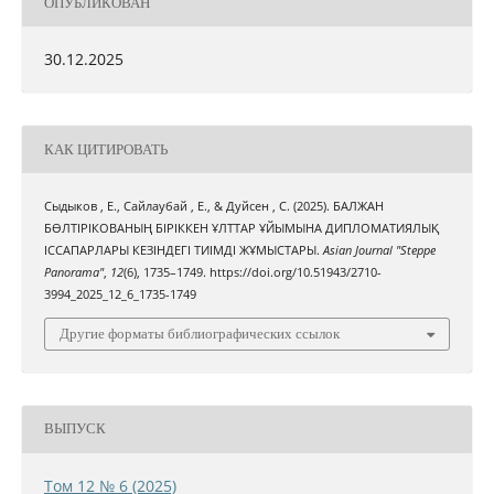
ОПУБЛИКОВАН
30.12.2025
КАК ЦИТИРОВАТЬ
Сыдыков , Е., Сайлаубай , Е., & Дуйсен , С. (2025). БАЛЖАН
БӨЛТІРІКОВАНЫҢ БІРІККЕН ҰЛТТАР ҰЙЫМЫНА ДИПЛОМАТИЯЛЫҚ
ІССАПАРЛАРЫ КЕЗІНДЕГІ ТИІМДІ ЖҰМЫСТАРЫ.
Asian Journal "Steppe
Panorama"
,
12
(6), 1735–1749. https://doi.org/10.51943/2710-
3994_2025_12_6_1735-1749
Другие форматы библиографических ссылок
ВЫПУСК
Том 12 № 6 (2025)