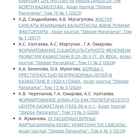
EVERYDAY LIFE HISTORY IN VIRGIN LANDS OF THE
NORTH KAZAKHSTAN
,
Asian Journal "Steppe
Panorama": Том 10 № 1 (2023)
У.Д. Сандыкбаева, А.Б. Мусагулова,
ЖАСТАР
САЯСАТЫ ҰҒЫМЫНЫҢ ҚАЛЫПТАСУЫ ЖƏНЕ РУХАНИ
ФАКТОРЛАРЫ
,
Asian Journal "Steppe Panorama": Том
№ 1 (2017)
А.С. Уалтаева, А.С. Маргулан , Г.А. Омарова,
ФОРМИРОВАНИЕ СОЦИОКУЛЬТУРНОГО ФЕНОМЕНА
РАЗВИТИЯ КАЗАХСТАНА В 20–30-Х ГГ. XX ВЕКА
,
Asian
Journal "Steppe Panorama": Том 11 № 2 (2024)
А.А. Бекенова, О.Х. Мухатова,
БОРЬБА С
ПРЕСТУПНОСТЬЮ БЕЗПРИЗОРНЫХ ДЕТЕЙ В
КАЗАХСТАНЕ В 1920-Х ГОДАХ
,
Asian Journal "Steppe
Panorama": Том 13 № 3 (2026)
К.В. Черепанов, Г.А. Омарова, А.С. Уалтаева,
ФОРМИРОВАНИЕ АЛМА-АТА КАК ПОЛИТИЧЕСКОГО
ЦЕНТРА КАЗАХСТАНА (1920–30-е гг.)
,
Asian Journal
"Steppe Panorama": Том 13 № 3 (2026)
А. Жуманова,
ХХ ҒАСЫРДЫҢ БІРІНШІ
ЖАРТЫСЫНДАҒЫ КЕҢЕС ҮКІМЕТІНІҢ ТІЛ САЯСАТЫ
,
Asian Journal "Steppe Panorama": Том 6 № 3 (2019)