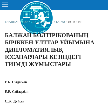
ГЛАВНАЯ
/
АРХИВЫ
/
ТОМ 12 № 6 (2025)
/
ИСТОРИЯ
БАЛЖАН БӨЛТІРІКОВАНЫҢ
БІРІККЕН ҰЛТТАР ҰЙЫМЫНА
ДИПЛОМАТИЯЛЫҚ
ІССАПАРЛАРЫ КЕЗІНДЕГІ
ТИІМДІ ЖҰМЫСТАРЫ
Е.Б. Сыдыков
Е.Е. Сайлаубай
С.Ж. Дуйсен