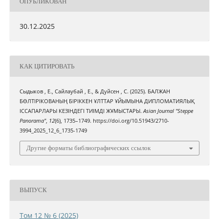
ОПУБЛИКОВАН
30.12.2025
КАК ЦИТИРОВАТЬ
Сыдыков , Е., Сайлаубай , Е., & Дуйсен , С. (2025). БАЛЖАН
БӨЛТІРІКОВАНЫҢ БІРІККЕН ҰЛТТАР ҰЙЫМЫНА ДИПЛОМАТИЯЛЫҚ
ІССАПАРЛАРЫ КЕЗІНДЕГІ ТИІМДІ ЖҰМЫСТАРЫ.
Asian Journal "Steppe
Panorama"
,
12
(6), 1735–1749. https://doi.org/10.51943/2710-
3994_2025_12_6_1735-1749
Другие форматы библиографических ссылок
ВЫПУСК
Том 12 № 6 (2025)