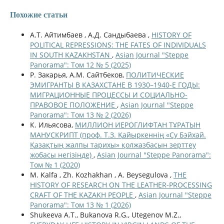
Похожие статьи
А.Т. Айтимбаев , А.Д. Сандыбаева ,
HISTORY OF
POLITICAL REPRESSIONS: THE FATES OF INDIVIDUALS
IN SOUTH KAZAKHSTAN
,
Asian Journal "Steppe
Panorama": Том 12 № 5 (2025)
Р. Закарья, A.M. Сайтбеков,
ПОЛИТИЧЕСКИЕ
ЭМИГРАНТЫ В КАЗАХСТАНЕ В 1930–1940-Е ГОДЫ:
МИГРАЦИОННЫЕ ПРОЦЕССЫ И СОЦИАЛЬНО-
ПРАВОВОЕ ПОЛОЖЕНИЕ
,
Asian Journal "Steppe
Panorama": Том 13 № 2 (2026)
К. Ильясова,
МИЛЛИОН ИЕРОГЛИФТАН ТҰРАТЫН
МАНУСКРИПТ (проф. Т.З. Қайыркеннің «Су Бэйхай.
Қазақтың жалпы тарихы» қолжазбасын зерттеу
жобасы негізінде)
,
Asian Journal "Steppe Panorama":
Том № 1 (2020)
M. Kalfa , Zh. Kozhakhan , A. Beysegulova ,
THE
HISTORY OF RESEARCH ON THE LEATHER-PROCESSING
CRAFT OF THE KAZAKH PEOPLE
,
Asian Journal "Steppe
Panorama": Том 13 № 1 (2026)
Shukeeva A.T., Bukanova R.G., Utegenov M.Z.,