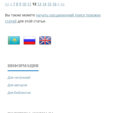
<<
<
7
8
9
10
11
12
13
14
15
16
>
>>
Вы также можете
начать расширеннвй поиск похожих
статей
для этой статьи.
ИНФОРМАЦИЯ
Для читателей
Для авторов
Для библиотек