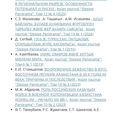
В РЕГИОНАЛЬНОМ РАЗРЕЗЕ: ОСОБЕННОСТИ,
ПОТЕНЦИАЛ И РИСКИ
,
Asian Journal "Steppe
Panorama": Том 12 № 4 (2025)
С.З. Маликова , А. Ташағыл , А.М. Исакаева ,
АУЫЛ
БАЙЛАРЫ: БУЛАЕВ АУДАНЫНДА ЖҮРГІЗІЛГЕН
ТӘРКІЛЕУ ЖӘНЕ ЖЕР АУДАРУ САЯСАТЫ
,
Asian
Journal "Steppe Panorama": Том 13 № 1 (2026)
Д. Сатбай,
1916 Ж. ТҮРКІСТАН: ПАТШАЛЫҚ
ОТАРШЫЛДЫҚ ЖҮЙЕ ДАҒДАРЫСЫ
,
Asian Journal
"Steppe Panorama": Том № 1 (2016)
А. Каипбаева,
ІЛИЯС ОМАРОВ ЖƏНЕ ҰЛТТЫҚ
МƏДЕНИ МҰРА
,
Asian Journal "Steppe Panorama":
Том 6 № 1 (2019)
Е.И. Стамшалов,
ВООРУЖЕННОЕ БЕЖЕНСТВО В ЮГО-
ВОСТОЧНОМ РЕГИОНЕ КАЗАХСТАНА В 30-Е ГОДЫ XX
ВЕКА: ПРИЧИНЫ И ПОСЛЕДСТВИЯ
,
Asian Journal
"Steppe Panorama": Том 10 № 3 (2023)
М.Ж. Абдиров,
РОЛЬ РОССИЙСКИХ КАЗАЧЬИХ
ВОЙСК В ВОЕННОЙ КОЛОНИЗАЦИИ КАЗАХСТАНА
(КОНЕЦ XVI – НАЧАЛО XIX ВВ.)
,
Asian Journal "Steppe
Panorama": Том 10 № 2 (2023)
Ə.Т. Төлеубаев, Р.С. Жұматаев, С.Т. Шакенов, А.Е.