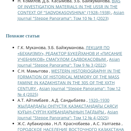
Н. Комилов, Д.Б. Касымова, З.Б. Байжуманова,
BIAS
OF INVESTIGATION MATERIALS IN THE USSR IN THE
CONTEXT OF "SADVOKASOVSHINA" (1928–1938)
,
Asian
Journal "Steppe Panorama": Том 10 № 1 (2023)
Похожие статьи
Г.К. Муканова, З.Б. Байжуманова,
ЛЕКЦИЯ ПО
«БЕХАИЗМУ», РЕДАКТОР БУКЕЙХАНОВ И «ПИСАНИЕ
УЧЕБНИКОВ» СМАГУЛОМ САДВОКАСОВЫМ
,
Asian
Journal "Steppe Panorama": Том 9 № 3 (2022)
С.Н. Мамытова ,
WESTERN HISTORIOGRAPHY IN THE
FORMATION OF HISTORICAL MEMORY OF THE MASS
FAMINE IN KAZAKHSTAN IN THE 30S OF THE XXTH
CENTURY
,
Asian Journal "Steppe Panorama": Том 12
№ 4 (2025)
А.Т. Айтимбаев , А.Д. Сандыбаева ,
1920–1930
ЖЫЛДАРДАҒЫ ОҢТҮСТІК ҚАЗАҚСТАНДАҒЫ САЯСИ
ҚУҒЫН-СҮРГІН ҚҰРБАНДАРЫНЫҢ ТАҒДЫРЫ
,
Asian
Journal "Steppe Panorama": Том 12 № 4 (2025)
Ж.С. Аубакирова , Н.Л. Краснобаева , А.С. Уалтаева ,
ГОРОДСКОЕ НАСЕЛЕНИЕ ВОСТОЧНОГО КАЗАХСТАНА