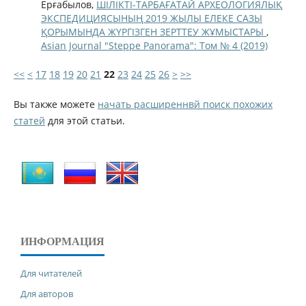
Ерғабылов,
ШІЛІКТІ-ТАРБАҒАТАЙ АРХЕОЛОГИЯЛЫҚ
ЭКСПЕДИЦИЯСЫНЫҢ 2019 ЖЫЛЫ ЕЛЕКЕ САЗЫ
ҚОРЫМЫНДА ЖҮРГІЗГЕН ЗЕРТТЕУ ЖҰМЫСТАРЫ
,
Asian Journal "Steppe Panorama": Том № 4 (2019)
<<
<
17
18
19
20
21
22
23
24
25
26
>
>>
Вы также можете
начать расширеннвй поиск похожих
статей
для этой статьи.
ИНФОРМАЦИЯ
Для читателей
Для авторов