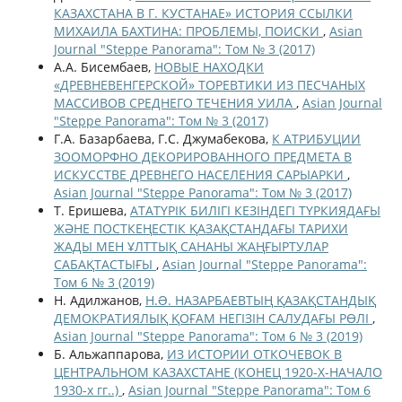
КАЗАХСТАНА В Г. КУСТАНАЕ» ИСТОРИЯ ССЫЛКИ
МИХАИЛА БАХТИНА: ПРОБЛЕМЫ, ПОИСКИ
,
Asian
Journal "Steppe Panorama": Том № 3 (2017)
А.А. Бисембаев,
НОВЫЕ НАХОДКИ
«ДРЕВНЕВЕНГЕРСКОЙ» ТОРЕВТИКИ ИЗ ПЕСЧАНЫХ
МАССИВОВ СРЕДНЕГО ТЕЧЕНИЯ УИЛА
,
Asian Journal
"Steppe Panorama": Том № 3 (2017)
Г.А. Базарбаева, Г.С. Джумабекова,
К АТРИБУЦИИ
ЗООМОРФНО ДЕКОРИРОВАННОГО ПРЕДМЕТА В
ИСКУССТВЕ ДРЕВНЕГО НАСЕЛЕНИЯ САРЫАРКИ
,
Asian Journal "Steppe Panorama": Том № 3 (2017)
Т. Еришева,
АТАТҮРІК БИЛІГІ КЕЗІНДЕГІ ТҮРКИЯДАҒЫ
ЖӘНЕ ПОСТКЕҢЕСТІК ҚАЗАҚСТАНДАҒЫ ТАРИХИ
ЖАДЫ МЕН ҰЛТТЫҚ САНАНЫ ЖАҢҒЫРТУЛАР
САБАҚТАСТЫҒЫ
,
Asian Journal "Steppe Panorama":
Том 6 № 3 (2019)
Н. Адилжанов,
Н.Ə. НАЗАРБАЕВТЫҢ ҚАЗАҚСТАНДЫҚ
ДЕМОКРАТИЯЛЫҚ ҚОҒАМ НЕГІЗІН САЛУДАҒЫ РӨЛІ
,
Asian Journal "Steppe Panorama": Том 6 № 3 (2019)
Б. Альжаппарова,
ИЗ ИСТОРИИ ОТКОЧЕВОК В
ЦЕНТРАЛЬНОМ КАЗАХСТАНЕ (КОНЕЦ 1920-Х-НАЧАЛО
1930-х гг..)
,
Asian Journal "Steppe Panorama": Том 6