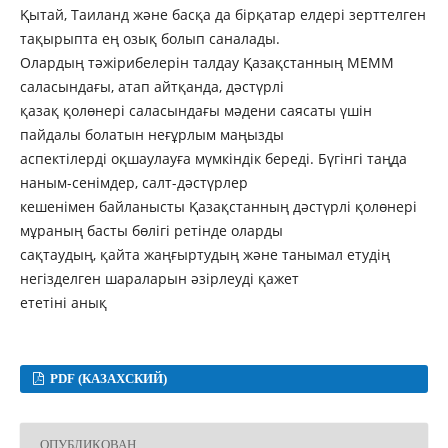
Қытай, Таиланд және басқа да бірқатар елдері зерттелген
тақырыпта ең озық болып саналады.
Олардың тәжірибелерін талдау Қазақстанның МЕММ
саласындағы, атап айтқанда, дәстүрлі
қазақ қолөнері саласындағы мәдени саясаты үшін
пайдалы болатын неғұрлым маңызды
аспектілерді оқшаулауға мүмкіндік береді. Бүгінгі таңда
наным-сенімдер, салт-дәстүрлер
кешенімен байланысты Қазақстанның дәстүрлі қолөнері
мұраның басты бөлігі ретінде оларды
сақтаудың, қайта жаңғыртудың және танымал етудің
негізделген шараларын әзірлеуді қажет
ететіні анық
PDF (КАЗАХСКИЙ)
ОПУБЛИКОВАН