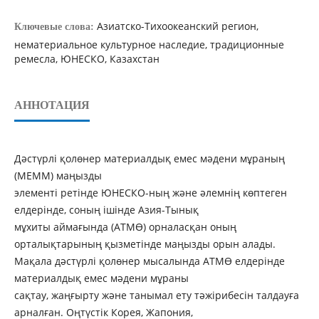
Азиатско-Тихоокеанский регион,
Ключевые слова:
нематериальное культурное наследие, традиционные
ремесла, ЮНЕСКО, Казахстан
АННОТАЦИЯ
Дәстүрлі қолөнер материалдық емес мәдени мұраның
(МЕММ) маңызды
элементі ретінде ЮНЕСКО-ның және әлемнің көптеген
елдерінде, соның ішінде Азия-Тынық
мұхиты аймағында (АТМӨ) орналасқан оның
орталықтарының қызметінде маңызды орын алады.
Мақала дәстүрлі қолөнер мысалында АТМӨ елдерінде
материалдық емес мәдени мұраны
сақтау, жаңғырту және танымал ету тәжірибесін талдауға
арналған. Оңтүстік Корея, Жапония,