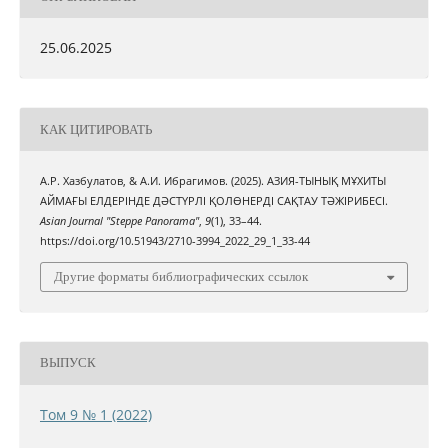
25.06.2025
КАК ЦИТИРОВАТЬ
А.Р. Хазбулатов, & А.И. Ибрагимов. (2025). АЗИЯ-ТЫНЫҚ МҰХИТЫ
АЙМАҒЫ ЕЛДЕРІНДЕ ДӘСТҮРЛІ ҚОЛӨНЕРДІ САҚТАУ ТӘЖІРИБЕСІ.
Asian Journal "Steppe Panorama"
,
9
(1), 33–44.
https://doi.org/10.51943/2710-3994_2022_29_1_33-44
Другие форматы библиографических ссылок
ВЫПУСК
Том 9 № 1 (2022)