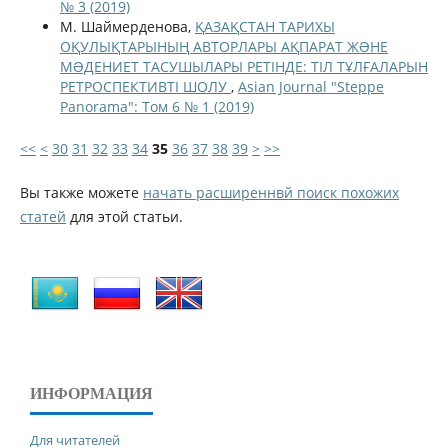
№ 3 (2019)
М. Шаймерденова,
ҚАЗАҚСТАН ТАРИХЫ
ОҚУЛЫҚТАРЫНЫҢ АВТОРЛАРЫ АҚПАРАТ ЖƏНЕ
МƏДЕНИЕТ ТАСУШЫЛАРЫ РЕТІНДЕ: ТІЛ ТҰЛҒАЛАРЫН
РЕТРОСПЕКТИВТІ ШОЛУ
,
Asian Journal "Steppe
Panorama": Том 6 № 1 (2019)
<<
<
30
31
32
33
34
35
36
37
38
39
>
>>
Вы также можете
начать расширеннвй поиск похожих
статей
для этой статьи.
ИНФОРМАЦИЯ
Для читателей