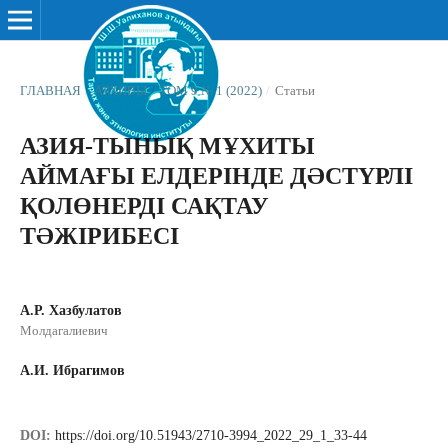
ГЛАВНАЯ
/
АРХИВЫ
/
ТОМ 9 № 1 (2022)
/
Статьи
АЗИЯ-ТЫНЫҚ МҰХИТЫ
АЙМАҒЫ ЕЛДЕРІНДЕ ДӘСТҮРЛІ
ҚОЛӨНЕРДІ САҚТАУ
ТӘЖІРИБЕСІ
А.Р. Хазбулатов
Молдагалиевич
А.И. Ибрагимов
DOI:
https://doi.org/10.51943/2710-3994_2022_29_1_33-44