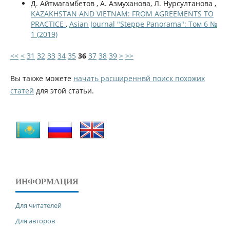
Д. Айтмагамбетов , А. Азмуханова, Л. Нурсултанова ,
KAZAKHSTAN AND VIETNAM: FROM AGREEMENTS TO
PRACTICE
,
Asian Journal "Steppe Panorama": Том 6 №
1 (2019)
<<
<
31
32
33
34
35
36
37
38
39
>
>>
Вы также можете
начать расширеннвй поиск похожих
статей
для этой статьи.
ИНФОРМАЦИЯ
Для читателей
Для авторов