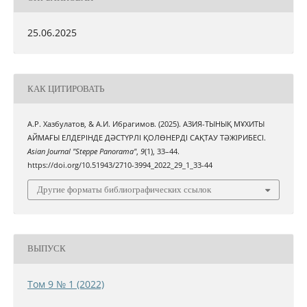
25.06.2025
КАК ЦИТИРОВАТЬ
А.Р. Хазбулатов, & А.И. Ибрагимов. (2025). АЗИЯ-ТЫНЫҚ МҰХИТЫ
АЙМАҒЫ ЕЛДЕРІНДЕ ДӘСТҮРЛІ ҚОЛӨНЕРДІ САҚТАУ ТӘЖІРИБЕСІ.
Asian Journal "Steppe Panorama"
,
9
(1), 33–44.
https://doi.org/10.51943/2710-3994_2022_29_1_33-44
Другие форматы библиографических ссылок
ВЫПУСК
Том 9 № 1 (2022)