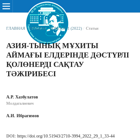
ГЛАВНАЯ
/
АРХИВЫ
/
ТОМ 9 № 1 (2022)
/
Статьи
АЗИЯ-ТЫНЫҚ МҰХИТЫ
АЙМАҒЫ ЕЛДЕРІНДЕ ДӘСТҮРЛІ
ҚОЛӨНЕРДІ САҚТАУ
ТӘЖІРИБЕСІ
А.Р. Хазбулатов
Молдагалиевич
А.И. Ибрагимов
DOI:
https://doi.org/10.51943/2710-3994_2022_29_1_33-44