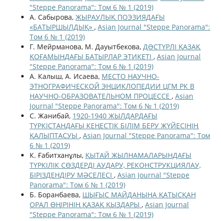
"Steppe Panorama": Том 6 № 1 (2019)
А. Сабырова,
ЖЫРАУЛЫҚ ПОЭЗИЯДАҒЫ
«БАТЫРШЫЛДЫҚ»
,
Asian Journal "Steppe Panorama":
Том 6 № 1 (2019)
Г. Мейрманова, М. Дауытбекова,
ДƏСТҮРЛІ ҚАЗАҚ
ҚОҒАМЫНДАҒЫ БАТЫРЛАР ЭТИКЕТІ
,
Asian Journal
"Steppe Panorama": Том 6 № 1 (2019)
А. Калыш, А. Исаева,
МЕСТО НАУЧНО-
ЭТНОГРАФИЧЕСКОЙ ЭНЦИКЛОПЕДИИ ЦГМ РК В
НАУЧНО-ОБРАЗОВАТЕЛЬНОМ ПРОЦЕССЕ
,
Asian
Journal "Steppe Panorama": Том 6 № 1 (2019)
С. Жанибай,
1920-1940 ЖЫЛДАРДАҒЫ
ТҮРКІСТАНДАҒЫ КЕҢЕСТІК БІЛІМ БЕРУ ЖҮЙЕСІНІҢ
ҚАЛЫПТАСУЫ
,
Asian Journal "Steppe Panorama": Том
6 № 1 (2019)
К. Ғабитханұлы,
ҚЫТАЙ ЖЫЛНАМАЛАРЫНДАҒЫ
ТҮРКІЛІК СӨЗДЕРДІ АУДАРУ, РЕКОНСТРУКЦИЯЛАУ,
БІРІЗДЕНДІРУ МӘСЕЛЕСІ
,
Asian Journal "Steppe
Panorama": Том 6 № 1 (2019)
Б. Боранбаева,
ШЫҒЫС МАЙДАНЫНА ҚАТЫСҚАН
ОРАЛ ӨҢІРІНІҢ ҚАЗАҚ ҚЫЗДАРЫ
,
Asian Journal
"Steppe Panorama": Том 6 № 1 (2019)