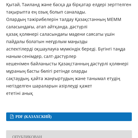
Қытай, Таиланд және басқа да бірқатар елдері зерттелген
тақырыпта ең озық болып саналады.
Олардың тәжірибелерін талдау Қазақстанның МЕММ
саласындағы, атап айтқанда, дәстүрлі
қазақ қолөнері саласындағы мәдени саясаты үшін
пайдалы болатын неғұрлым маңызды
аспектілерді оқшаулауға мүмкіндік береді. Бүгінгі таңда
наным-сенімдер, салт-дәстүрлер
кешенімен байланысты Қазақстанның дәстүрлі қолөнері
мұраның басты бөлігі ретінде оларды
сақтаудың, қайта жаңғыртудың және танымал етудің
негізделген шараларын әзірлеуді қажет
ететіні анық
PDF (КАЗАХСКИЙ)
ОПУБЛИКОВАН