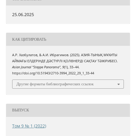
25.06.2025
КАК ЦИТИРОВАТЬ
А.Р. Хазбулатов, & А.И. Ибрагимов. (2025). АЗИЯ-ТЫНЫҚ МҰХИТЫ
АЙМАҒЫ ЕЛДЕРІНДЕ ДӘСТҮРЛІ ҚОЛӨНЕРДІ САҚТАУ ТӘЖІРИБЕСІ.
Asian Journal "Steppe Panorama"
,
9
(1), 33–44.
https://doi.org/10.51943/2710-3994_2022_29_1_33-44
Другие форматы библиографических ссылок
ВЫПУСК
Том 9 № 1 (2022)