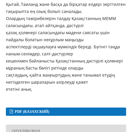
Қытай, Таиланд және басқа да бірқатар елдері зерттелген
тақырыпта ең озық болып саналады.
Олардың тәжірибелерін талдау Қазақстанның МЕММ
саласындағы, атап айтқанда, дәстүрлі
қазақ қолөнері саласындағы мәдени саясаты үшін
пайдалы болатын неғұрлым маңызды
аспектілерді оқшаулауға мүмкіндік береді. Бүгінгі таңда
наным-сенімдер, салт-дәстүрлер
кешенімен байланысты Қазақстанның дәстүрлі қолөнері
мұраның басты бөлігі ретінде оларды
сақтаудың, қайта жаңғыртудың және танымал етудің
негізделген шараларын әзірлеуді қажет
ететіні анық
PDF (КАЗАХСКИЙ)
ОПУБЛИКОВАН