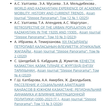
А.С. Уалтаева , Э.А. Мусаева , З.А. Мельдибекова ,
WORLD AND KAZAKHSTANI EXPERIENCE OF ACADEMIC
MOBILITY: HISTORY AND CURRENT TRENDS
,
Asian
Journal "Steppe Panorama": Том 12 № 1 (2025)
А.С. Уалтаева, Т.А. Апендиев, А.С. Маргулан ,
RETROSPECTIVE OF THE URBAN POPULATION OF
KAZAKHSTAN IN THE 1920S AND 1930S
,
Asian Journal
"Steppe Panorama": Том 10 № 3 (2023)
А. Ибраева, А. Темирханова,
ХІХ ҒАСЫРДАҒЫ
ПЕТРОПАВЛ ҚАЛАСЫНЫҢ ƏЛЕУМЕТТІК-ЭТНИКАЛЫҚ
ЖАҒДАЙЫ
,
Asian Journal "Steppe Panorama": Том №
2 (2020)
С. Шилдебай, Б. Кабдушев, Д. Жуматов,
КЕҢЕСТІК
ҚАЗАҚСТАН: ҚАЗАҚ ТІЛІНДЕ ІС ЖҮРГІЗУДІ ЕНГІЗУ
ТАРИХЫНАН
,
Asian Journal "Steppe Panorama": Том
№ 4 (2020)
Г.Ш. Капбарова, А.А. Амирбек, Ж. Джолдыбаев,
РАССЕЛЕНИЕ И СОЦИАЛЬНАЯ АДАПТАЦИЯ
ҚАНДАСОВ В ЮЖНОМ КАЗАХСТАНЕ: РЕГИОНАЛЬНАЯ
ДИНАМИКА И ВЛИЯНИЕ МИГРАЦИОННОЙ
ПОЛИТИКИ (2000–2023 ГГ.)
,
Asian Journal "Steppe
Panorama": Том 13 № 3 (2026)