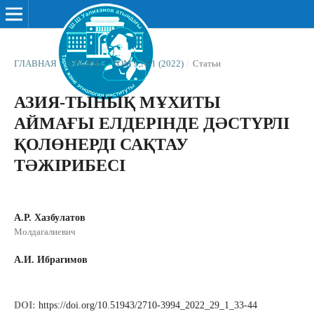
ГЛАВНАЯ
/
АРХИВЫ
/
ТОМ 9 № 1 (2022)
/
Статьи
АЗИЯ-ТЫНЫҚ МҰХИТЫ
АЙМАҒЫ ЕЛДЕРІНДЕ ДӘСТҮРЛІ
ҚОЛӨНЕРДІ САҚТАУ
ТӘЖІРИБЕСІ
А.Р. Хазбулатов
Молдагалиевич
А.И. Ибрагимов
DOI:
https://doi.org/10.51943/2710-3994_2022_29_1_33-44