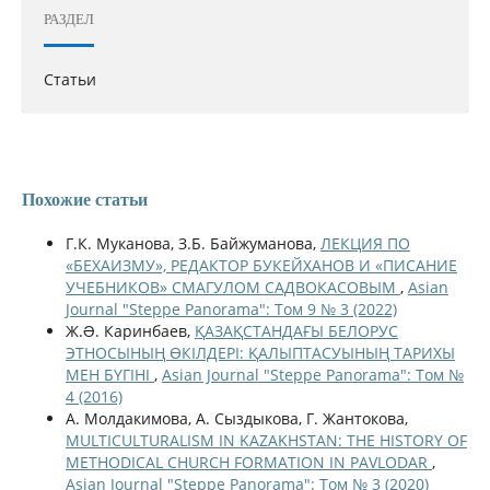
РАЗДЕЛ
Статьи
Похожие статьи
Г.К. Муканова, З.Б. Байжуманова,
ЛЕКЦИЯ ПО
«БЕХАИЗМУ», РЕДАКТОР БУКЕЙХАНОВ И «ПИСАНИЕ
УЧЕБНИКОВ» СМАГУЛОМ САДВОКАСОВЫМ
,
Asian
Journal "Steppe Panorama": Том 9 № 3 (2022)
Ж.Ə. Каринбаев,
ҚАЗАҚСТАНДАҒЫ БЕЛОРУС
ЭТНОСЫНЫҢ ӨКІЛДЕРІ: ҚАЛЫПТАСУЫНЫҢ ТАРИХЫ
МЕН БҮГІНІ
,
Asian Journal "Steppe Panorama": Том №
4 (2016)
А. Молдакимова, А. Сыздыкова, Г. Жантокова,
MULTICULTURALISM IN KAZAKHSTAN: THE HISTORY OF
METHODICAL CHURCH FORMATION IN PAVLODAR
,
Asian Journal "Steppe Panorama": Том № 3 (2020)