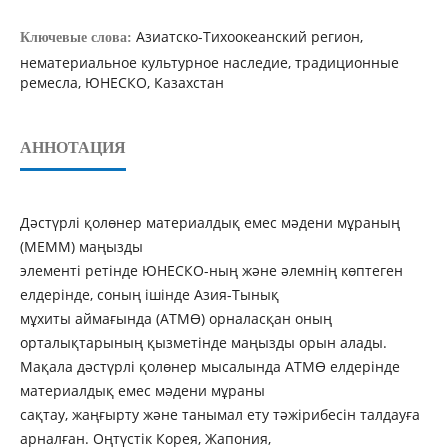
Азиатско-Тихоокеанский регион,
Ключевые слова:
нематериальное культурное наследие, традиционные
ремесла, ЮНЕСКО, Казахстан
АННОТАЦИЯ
Дәстүрлі қолөнер материалдық емес мәдени мұраның
(МЕММ) маңызды
элементі ретінде ЮНЕСКО-ның және әлемнің көптеген
елдерінде, соның ішінде Азия-Тынық
мұхиты аймағында (АТМӨ) орналасқан оның
орталықтарының қызметінде маңызды орын алады.
Мақала дәстүрлі қолөнер мысалында АТМӨ елдерінде
материалдық емес мәдени мұраны
сақтау, жаңғырту және танымал ету тәжірибесін талдауға
арналған. Оңтүстік Корея, Жапония,