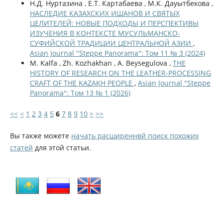
Н.Д. Нуртазина , Е.Т. Картабаева , М.К. Дауытбекова ,
НАСЛЕДИЕ КАЗАХСКИХ ИШАНОВ И СВЯТЫХ
ЦЕЛИТЕЛЕЙ: НОВЫЕ ПОДХОДЫ И ПЕРСПЕКТИВЫ
ИЗУЧЕНИЯ В КОНТЕКСТЕ МУСУЛЬМАНСКО-
СУФИЙСКОЙ ТРАДИЦИИ ЦЕНТРАЛЬНОЙ АЗИИ
,
Asian Journal "Steppe Panorama": Том 11 № 3 (2024)
M. Kalfa , Zh. Kozhakhan , A. Beysegulova ,
THE
HISTORY OF RESEARCH ON THE LEATHER-PROCESSING
CRAFT OF THE KAZAKH PEOPLE
,
Asian Journal "Steppe
Panorama": Том 13 № 1 (2026)
<<
<
1
2
3
4
5
6
7
8
9
10
>
>>
Вы также можете
начать расширеннвй поиск похожих
статей
для этой статьи.