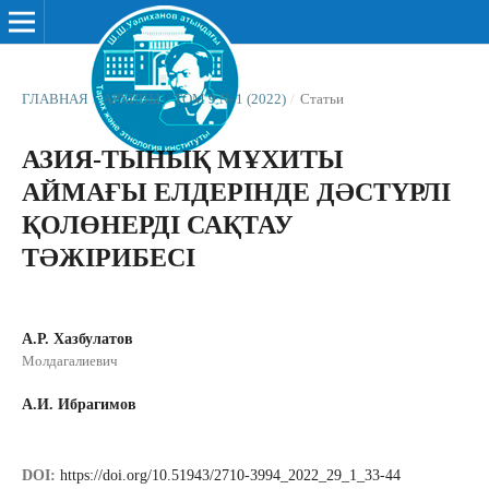
ГЛАВНАЯ
/
АРХИВЫ
/
ТОМ 9 № 1 (2022)
/
Статьи
АЗИЯ-ТЫНЫҚ МҰХИТЫ
АЙМАҒЫ ЕЛДЕРІНДЕ ДӘСТҮРЛІ
ҚОЛӨНЕРДІ САҚТАУ
ТӘЖІРИБЕСІ
А.Р. Хазбулатов
Молдагалиевич
А.И. Ибрагимов
DOI:
https://doi.org/10.51943/2710-3994_2022_29_1_33-44