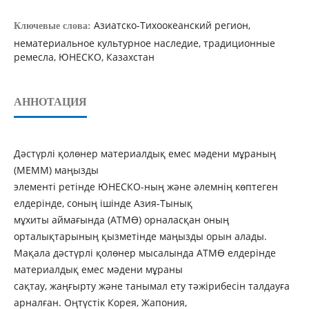
Азиатско-Тихоокеанский регион,
Ключевые слова:
нематериальное культурное наследие, традиционные
ремесла, ЮНЕСКО, Казахстан
АННОТАЦИЯ
Дәстүрлі қолөнер материалдық емес мәдени мұраның
(МЕММ) маңызды
элементі ретінде ЮНЕСКО-ның және әлемнің көптеген
елдерінде, соның ішінде Азия-Тынық
мұхиты аймағында (АТМӨ) орналасқан оның
орталықтарының қызметінде маңызды орын алады.
Мақала дәстүрлі қолөнер мысалында АТМӨ елдерінде
материалдық емес мәдени мұраны
сақтау, жаңғырту және танымал ету тәжірибесін талдауға
арналған. Оңтүстік Корея, Жапония,