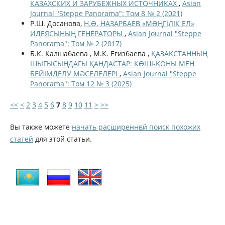
КАЗАХСКИХ И ЗАРУБЕЖНЫХ ИСТОЧНИКАХ
,
Asian
Journal "Steppe Panorama": Том 8 № 2 (2021)
Р.Ш. Досанова,
Н.Ə. НАЗАРБАЕВ «МƏҢГІЛІК ЕЛ»
ИДЕЯСЫНЫҢ ГЕНЕРАТОРЫ
,
Asian Journal "Steppe
Panorama": Том № 2 (2017)
Б.К. Калшабаева , М.К. Егизбаева ,
ҚАЗАҚСТАННЫҢ
ШЫҒЫСЫНДАҒЫ ҚАНДАСТАР: КӨШІ-ҚОНЫ МЕН
БЕЙІМДЕЛУ МӘСЕЛЕЛЕРІ
,
Asian Journal "Steppe
Panorama": Том 12 № 3 (2025)
<<
<
2
3
4
5
6
7
8
9
10
11
>
>>
Вы также можете
начать расширеннвй поиск похожих
статей
для этой статьи.