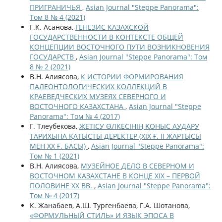
ПРИГРАНИЧЬЯ
,
Asian Journal "Steppe Panorama":
Том 8 № 4 (2021)
Г.К. Асанова,
ГЕНЕЗИС КАЗАХСКОЙ
ГОСУДАРСТВЕННОСТИ В КОНТЕКСТЕ ОБЩЕЙ
КОНЦЕПЦИИ ВОСТОЧНОГО ПУТИ ВОЗНИКНОВЕНИЯ
ГОСУДАРСТВ
,
Asian Journal "Steppe Panorama": Том
8 № 2 (2021)
В.Н. Алиясова,
К ИСТОРИИ ФОРМИРОВАНИЯ
ПАЛЕОНТОЛОГИЧЕСКИХ КОЛЛЕКЦИЙ В
КРАЕВЕДЧЕСКИХ МУЗЕЯХ СЕВЕРНОГО И
ВОСТОЧНОГО КАЗАХСТАНА
,
Asian Journal "Steppe
Panorama": Том № 4 (2017)
Г. Тлеубекова,
ЖЕТІСУ ӨЛКЕСІНІҢ ҚОНЫС АУДАРУ
ТАРИХЫНА ҚАТЫСТЫ ДЕРЕКТЕР (ХІХ Ғ. ІІ ЖАРТЫСЫ
МЕН ХХ Ғ. БАСЫ)
,
Asian Journal "Steppe Panorama":
Том № 1 (2021)
В.Н. Алиясова,
МУЗЕЙНОЕ ДЕЛО В СЕВЕРНОМ И
ВОСТОЧНОМ КАЗАХСТАНЕ В КОНЦЕ XIX – ПЕРВОЙ
ПОЛОВИНЕ ХХ ВВ.
,
Asian Journal "Steppe Panorama":
Том № 4 (2017)
К. Жанабаев, А.Ш. Тургенбаева, Г.А. Шотанова,
«ФОРМУЛЬНЫЙ СТИЛЬ» И ЯЗЫК ЭПОСА В