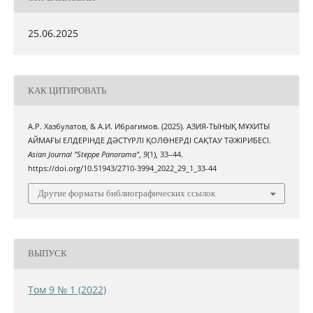
25.06.2025
КАК ЦИТИРОВАТЬ
А.Р. Хазбулатов, & А.И. Ибрагимов. (2025). АЗИЯ-ТЫНЫҚ МҰХИТЫ
АЙМАҒЫ ЕЛДЕРІНДЕ ДӘСТҮРЛІ ҚОЛӨНЕРДІ САҚТАУ ТӘЖІРИБЕСІ.
Asian Journal "Steppe Panorama"
,
9
(1), 33–44.
https://doi.org/10.51943/2710-3994_2022_29_1_33-44
Другие форматы библиографических ссылок
ВЫПУСК
Том 9 № 1 (2022)