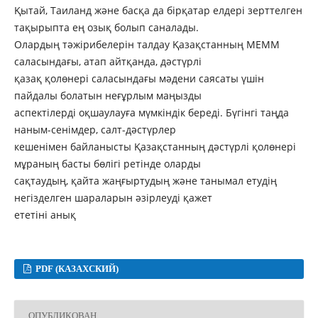
Қытай, Таиланд және басқа да бірқатар елдері зерттелген
тақырыпта ең озық болып саналады.
Олардың тәжірибелерін талдау Қазақстанның МЕММ
саласындағы, атап айтқанда, дәстүрлі
қазақ қолөнері саласындағы мәдени саясаты үшін
пайдалы болатын неғұрлым маңызды
аспектілерді оқшаулауға мүмкіндік береді. Бүгінгі таңда
наным-сенімдер, салт-дәстүрлер
кешенімен байланысты Қазақстанның дәстүрлі қолөнері
мұраның басты бөлігі ретінде оларды
сақтаудың, қайта жаңғыртудың және танымал етудің
негізделген шараларын әзірлеуді қажет
ететіні анық
PDF (КАЗАХСКИЙ)
ОПУБЛИКОВАН