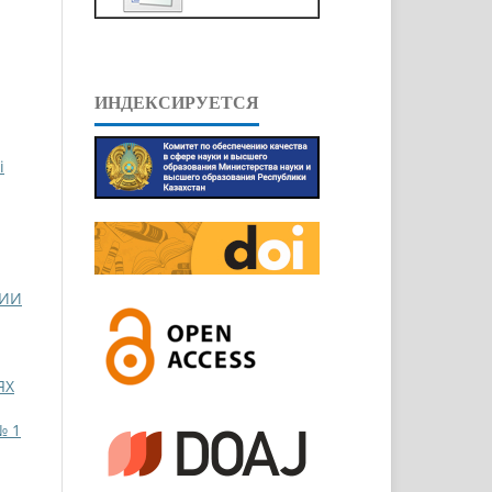
ИНДЕКСИРУЕТСЯ
і
НИИ
ЯХ
№ 1