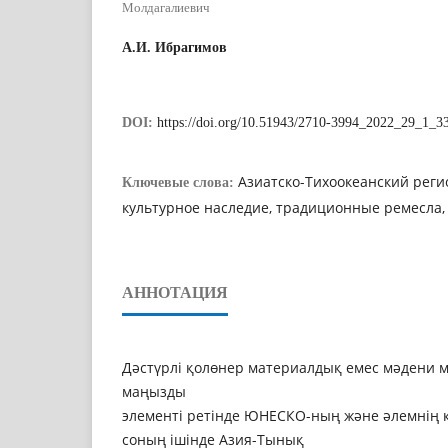
Молдагалиевич
А.И. Ибрагимов
DOI:
https://doi.org/10.51943/2710-3994_2022_29_1_3
Азиатско-Тихоокеанский реги
Ключевые слова:
культурное наследие, традиционные ремесла
АННОТАЦИЯ
Дәстүрлі қолөнер материалдық емес мәдени
маңызды
элементі ретінде ЮНЕСКО-ның және әлемнің к
соның ішінде Азия-Тынық