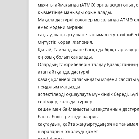
мұхиты аймағында (АТМӨ) орналасқан оның 
қызметінде маңызды орын алады.
Мақала дәстүрлі қолөнер мысалында АТМӨ е
емес мәдени мұраны
сақтау, жаңғырту және танымал ету тәжірибесі
Оңтүстік Корея, Жапония,
Қытай, Таиланд және басқа да бірқатар елдер
ең озық болып саналады.
Олардың тәжірибелерін талдау Қазақстанны
атап айтқанда, дәстүрлі
қазақ қолөнері саласындағы мәдени саясаты 
неғұрлым маңызды
аспектілерді оқшаулауға мүмкіндік береді. Бүг
сенімдер, салт-дәстүрлер
кешенімен байланысты Қазақстанның дәстүрл
басты бөлігі ретінде оларды
сақтаудың, қайта жаңғыртудың және танымал 
шараларын әзірлеуді қажет
ететіні анық