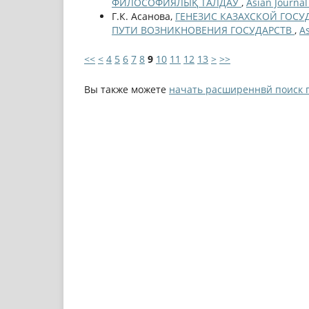
ФИЛОСОФИЯЛЫҚ ТАЛДАУ
,
Asian Journa
Г.К. Асанова,
ГЕНЕЗИС КАЗАХСКОЙ ГОС
ПУТИ ВОЗНИКНОВЕНИЯ ГОСУДАРСТВ
,
A
<<
<
4
5
6
7
8
9
10
11
12
13
>
>>
Вы также можете
начать расширеннвй поиск 