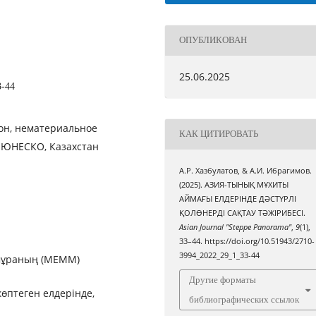
ОПУБЛИКОВАН
25.06.2025
3-44
он, нематериальное
КАК ЦИТИРОВАТЬ
, ЮНЕСКО, Казахстан
А.Р. Хазбулатов, & А.И. Ибрагимов.
(2025). АЗИЯ-ТЫНЫҚ МҰХИТЫ
АЙМАҒЫ ЕЛДЕРІНДЕ ДӘСТҮРЛІ
ҚОЛӨНЕРДІ САҚТАУ ТӘЖІРИБЕСІ.
Asian Journal "Steppe Panorama"
,
9
(1),
33–44. https://doi.org/10.51943/2710-
3994_2022_29_1_33-44
 мұраның (МЕММ)
Другие форматы
өптеген елдерінде,
библиографических ссылок