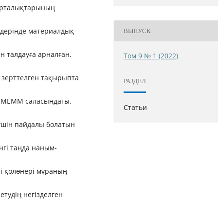
орталықтарының
лдерінде материалдық
ВЫПУСК
н талдауға арналған.
Том 9 № 1 (2022)
і зерттелген тақырыпта
РАЗДЕЛ
ң МЕММ саласындағы,
Статьи
үшін пайдалы болатын
інгі таңда наным-
і қолөнері мұраның
етудің негізделген