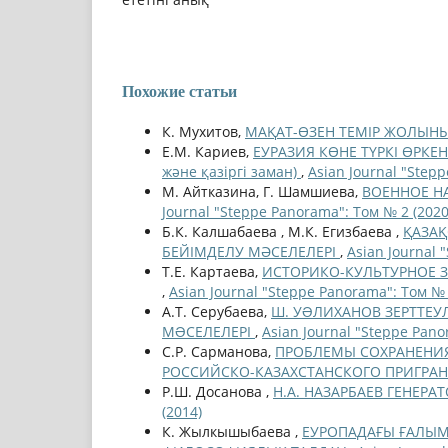
Похожие статьи
К. Мухитов,
МАҚАТ-ӨЗЕН ТЕМІР ЖОЛЫН
Е.М. Кариев,
ЕУРАЗИЯ КӨНЕ ТҮРКІ ӨРКЕН
және қазіргі заман)
,
Asian Journal "Step
М. Айтказина, Г. Шамшиева,
ВОЕННОЕ Н
Journal "Steppe Panorama": Том № 2 (2020
Б.К. Калшабаева , М.К. Егизбаева ,
ҚАЗА
БЕЙІМДЕЛУ МӘСЕЛЕЛЕРІ
,
Asian Journal 
Т.Е. Картаева,
ИСТОРИКО-КУЛЬТУРНОЕ 
,
Asian Journal "Steppe Panorama": Том № 
А.Т. Серубаева,
Ш. УƏЛИХАНОВ ЗЕРТТЕУ
МƏСЕЛЕЛЕРІ
,
Asian Journal "Steppe Pano
С.Р. Сарманова,
ПРОБЛЕМЫ СОХРАНЕНИЯ
РОССИЙСКО-КАЗАХСТАНСКОГО ПРИГРА
Р.Ш. Досанова ,
Н.А. НАЗАРБАЕВ ГЕНЕРА
(2014)
К. Жылкышыбаева ,
ЕУРОПАДАҒЫ ҒАЛЫМ