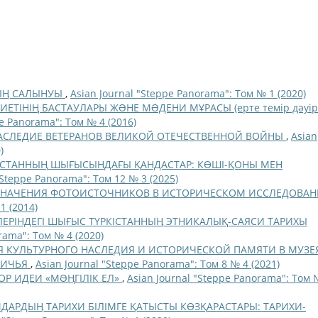
ЫҢ САЛЫНУЫ
,
Asian Journal "Steppe Panorama": Том № 1 (2020)
ИЕТІНІҢ БАСТАУЛАРЫ ЖƏНЕ МƏДЕНИ МҰРАСЫ (ерте темір дәуір
pe Panorama": Том № 4 (2016)
АСЛЕДИЕ ВЕТЕРАНОВ ВЕЛИКОЙ ОТЕЧЕСТВЕННОЙ ВОЙНЫ
,
Asian
)
ҚСТАННЫҢ ШЫҒЫСЫНДАҒЫ ҚАНДАСТАР: КӨШІ-ҚОНЫ МЕН
"Steppe Panorama": Том 12 № 3 (2025)
ЗНАЧЕНИЯ ФОТОИСТОЧНИКОВ В ИСТОРИЧЕСКОМ ИССЛЕДОВА
1 (2014)
ЛЕРІНДЕГІ ШЫҒЫС ТҮРКІСТАННЫҢ ЭТНИКАЛЫҚ-САЯСИ ТАРИХЫ
rama": Том № 4 (2020)
 КУЛЬТУРНОГО НАСЛЕДИЯ И ИСТОРИЧЕСКОЙ ПАМЯТИ В МУЗЕ
НИЧЬЯ
,
Asian Journal "Steppe Panorama": Том 8 № 4 (2021)
ТОР ИДЕИ «МƏҢГІЛІК ЕЛ»
,
Asian Journal "Steppe Panorama": Том 
ДАРДЫҢ ТАРИХИ БІЛІМГЕ ҚАТЫСТЫ КӨЗҚАРАСТАРЫ: ТАРИХИ-