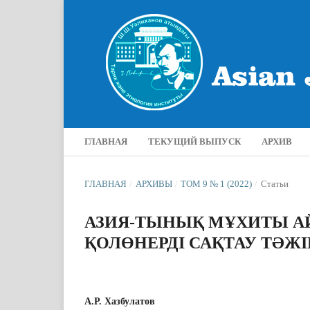
ГЛАВНАЯ
ТЕКУЩИЙ ВЫПУСК
АРХИВ
ГЛАВНАЯ
/
АРХИВЫ
/
ТОМ 9 № 1 (2022)
/
Статьи
АЗИЯ-ТЫНЫҚ МҰХИТЫ АЙ
ҚОЛӨНЕРДІ САҚТАУ ТӘЖІ
А.Р. Хазбулатов