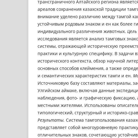
трансграничного Алтайского региона являетс
ареалов сохранения казахской традиции тамг
внимание уделено различию между тамгой ка
устойчивым родовым знаком и ен как более г
индивидуального различения животных.
Цель 
исследования является анализ тамговых знако
системы, отражающей историческую преемств
практики и культурную специфику. В задачи 
исторического контекста, обзор научной лит
основных способов клеймения, а также опре
и семантических характеристик тамги и ен.
М
Источниковую базу составляют материалы, з
Улгийском аймаке, включая данные экспедиции
наблюдения, фото- и графическую фиксацию, 
местными жителями. Использованы описатель
типологический, структурный и историко-сра
Результаты.
Система тамгопользования каза
представляет собой многоуровневую практик
отличительных знаков, сочетающую устойчив