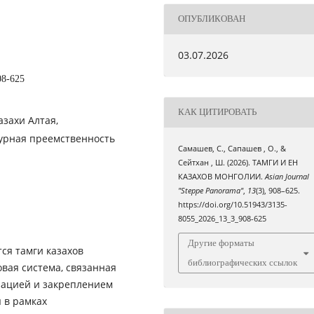
ОПУБЛИКОВАН
03.07.2026
08-625
КАК ЦИТИРОВАТЬ
азахи Алтая,
урная преемственность
Самашев, С., Сапашев , О., &
Сейтхан , Ш. (2026). ТАМГИ И ЕН
КАЗАХОВ МОНГОЛИИ.
Asian Journal
"Steppe Panorama"
,
13
(3), 908–625.
https://doi.org/10.51943/3135-
8055_2026_13_3_908-625
Другие форматы
ся тамги казахов
библиографических ссылок
вая система, связанная
зацией и закреплением
 в рамках