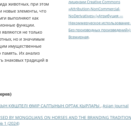
лицензии Creative Commons
ида животных, при этом
«Attribution-NonCommercial-
 новые элементы, что
NoDerivatives» («Атрибуция —
амги выполняют как
Некоммерческое использование
ционные функции.
Без производных произведений») 
 являются не только
Всемирная
.
отных, но и значимым
ющим имущественные
 память. Их анализ
ть знаковых традиций в
торов)
ДЫҢ КӨШПЕЛІ ӨМІР САЛТЫНЫҢ ОРТАҚ ҚЫРЛАРЫ
,
Asian Journal
 USED BY MONGOLIANS ON HORSES AND THE BRANDING TRADITIO
№ 1 (2024)