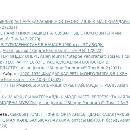
ЫРЛЫҚ АСПАРА ҚАЛАСЫНЫҢ ОСТЕОЛОГИЯЛЫҚ МАТЕРИАЛДАР
 2 (2021)
Е ПАМЯТНИКИ ТАШКЕНТА, СВЯЗАННЫЕ С ПОКРОВИТЕЛЯМИ
ama": Том № 2 (2020)
 В ТУРКМЕНИСТАНЕ В НАЧАЛЕ 1930-х гг.: ЭПИЗОДЫ
И
,
Asian Journal "Steppe Panorama": Том 9 № 1 (2022)
ТЕРІ ӨҢДЕУ ӨНЕРІ
,
Asian Journal "Steppe Panorama": Том № 1 (2
Я, ГЕОГРАФИЧЕСКОГО РАСПОЛОЖЕНИЯ ВОЛОСТЕЙ В
ОБЛАСТЯХ
,
Asian Journal "Steppe Panorama": Том 8 № 2 (2021)
. Кайрат ,
1920–1930 ЖЫЛДАР ҚАСІРЕТІ: МОҢҒОЛИЯҒА КӨШКЕН
pe Panorama": Том 10 № 4 (2023)
 ИНТЕГРАЦИЯСЫ ЖƏНЕ «КІШІ ҚҰРЫЛТАЙЛАРДЫҢ» РӨЛІ
,
Asian
)
І КИІМ АРҚЫЛЫ МАТЕРИАЛДЫҚ МӘДЕНИЕТТІ РЕПРЕЗЕНТАЦИЯЛА
КІ МӘДЕНИ МҰРАСЫ
,
Asian Journal "Steppe Panorama": Том 12 № 3
аева ,
СЫРДЫҢ ТӨМЕНГІ ЖӘНЕ ОРТА АҒЫСЫНДАҒЫ ҚАЗАҚТАРДЫ
АЛ ЖӘНЕ БАЛЫҚ АУЛАУ (ХIХ ғ. ортасы мен ХХ ғ. басы)
,
Asia
024)