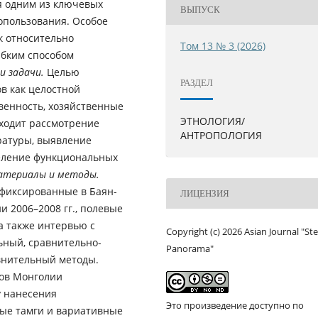
я одним из ключевых
ВЫПУСК
опользования. Особое
к относительно
Том 13 № 3 (2026)
ибким способом
и задачи.
Целью
РАЗДЕЛ
в как целостной
енность, хозяйственные
ЭТНОЛОГИЯ/
входит рассмотрение
АНТРОПОЛОГИЯ
ературы, выявление
деление функциональных
атериалы и методы.
афиксированные в Баян-
ЛИЦЕНЗИЯ
 2006–2008 гг., полевые
а также интервью с
Copyright (c) 2026 Asian Journal "St
ный, сравнительно-
Panorama"
внительный методы.
хов Монголии
у нанесения
Это произведение доступно по
ые тамги и вариативные