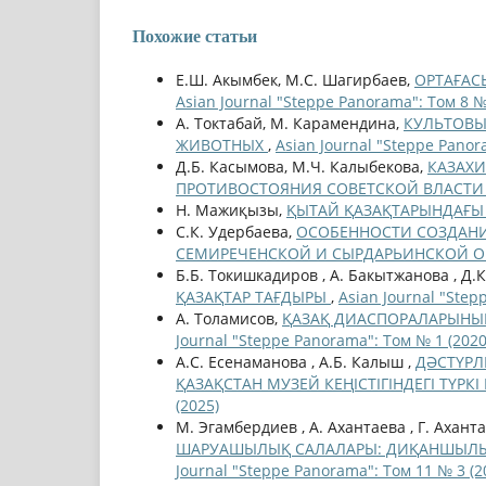
Похожие статьи
Е.Ш. Акымбек, М.С. Шагирбаев,
ОРТАҒАС
Asian Journal "Steppe Panorama": Том 8 №
А. Токтабай, М. Карамендина,
КУЛЬТОВЫ
ЖИВОТНЫХ
,
Asian Journal "Steppe Panor
Д.Б. Касымова, М.Ч. Калыбекова,
КАЗАХИ
ПРОТИВОСТОЯНИЯ СОВЕТСКОЙ ВЛАСТ
Н. Мажиқызы,
ҚЫТАЙ ҚАЗАҚТАРЫНДАҒЫ 
С.К. Удербаева,
ОСОБЕННОСТИ СОЗДАНИ
СЕМИРЕЧЕНСКОЙ И СЫРДАРЬИНСКОЙ 
Б.Б. Токишкадиров , А. Бакытжанова , Д.К
ҚАЗАҚТАР ТАҒДЫРЫ
,
Asian Journal "Step
А. Толамисов,
ҚАЗАҚ ДИАСПОРАЛАРЫНЫҢ
Journal "Steppe Panorama": Том № 1 (2020
А.С. Есенаманова , А.Б. Калыш ,
ДӘСТҮРЛ
ҚАЗАҚСТАН МУЗЕЙ КЕҢІСТІГІНДЕГІ ТҮР
(2025)
М. Эгамбердиев , А. Ахантаева , Г. Ахант
ШАРУАШЫЛЫҚ САЛАЛАРЫ: ДИҚАНШЫЛЫҚ, М
Journal "Steppe Panorama": Том 11 № 3 (2