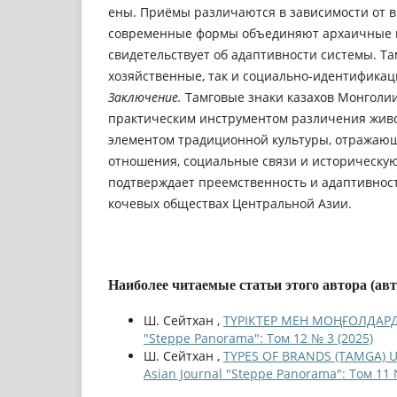
ены. Приёмы различаются в зависимости от в
современные формы объединяют архаичные и
свидетельствует об адаптивности системы. Т
хозяйственные, так и социально-идентифика
Заключение.
Тамговые знаки казахов Монголии
практическим инструментом различения жив
элементом традиционной культуры, отража
отношения, социальные связи и историческую
подтверждает преемственность и адаптивнос
кочевых обществах Центральной Азии.
Наиболее читаемые статьи этого автора (ав
Ш. Сейтхан ,
ТҮРІКТЕР МЕН МОҢҒОЛДАР
"Steppe Panorama": Том 12 № 3 (2025)
Ш. Сейтхан ,
TYPES OF BRANDS (TAMGA)
Asian Journal "Steppe Panorama": Том 11 