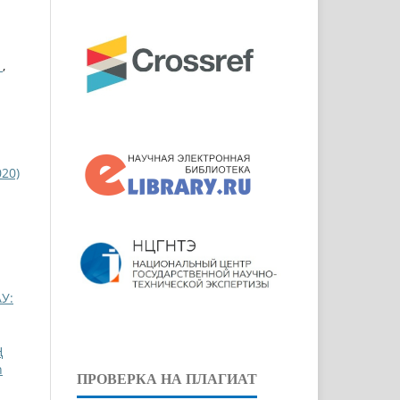
Ы
,
020)
У:
Ң
n
ПРОВЕРКА НА ПЛАГИАТ