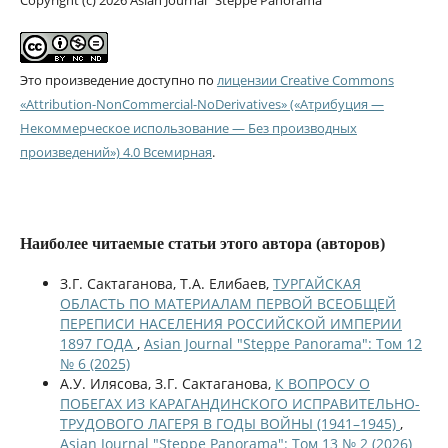
Это произведение доступно по
лицензии Creative Commons
«Attribution-NonCommercial-NoDerivatives» («Атрибуция —
Некоммерческое использование — Без производных
произведений») 4.0 Всемирная
.
Наиболее читаемые статьи этого автора (авторов)
З.Г. Сактаганова, Т.А. Елибаев,
ТУРГАЙСКАЯ
ОБЛАСТЬ ПО МАТЕРИАЛАМ ПЕРВОЙ ВСЕОБЩЕЙ
ПЕРЕПИСИ НАСЕЛЕНИЯ РОССИЙСКОЙ ИМПЕРИИ
1897 ГОДА
,
Asian Journal "Steppe Panorama": Том 12
№ 6 (2025)
А.У. Илясова, З.Г. Сактаганова,
К ВОПРОСУ О
ПОБЕГАХ ИЗ КАРАГАНДИНСКОГО ИСПРАВИТЕЛЬНО-
ТРУДОВОГО ЛАГЕРЯ В ГОДЫ ВОЙНЫ (1941–1945)
,
Asian Journal "Steppe Panorama": Том 13 № 2 (2026)