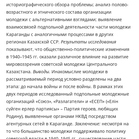
историографического обзора проблемы; анализ полово-
возрастного и этнического состава организации
молодежи с альтернативными взглядами; выявление
взаимосвязей подпольной деятельности части молодежи
Караганды с аналогичными процессами в других
регионах Казахской ССР.
Результаты исследования
показывают, что общественно-политические изменения
в 1940–1945 гг. оказали различное влияние на развитие
мировоззрения советской молодежи Центрального
Казахстана.
Выводы.
Инакомыслие молодежи в
рассматриваемый период условно разделены на два
этапа: до начала войны и после войны. В рамках этих
двух периодов исследованный подпольные молодежные
организаций «Союз», «Разлагатели» и «ЕСЕП» («Елін
сүйген ерлер партиясы» – Партия героев, любящих
Родину), выявленные органами НКВД посредством
агентурных сетей в Караганде.
Заключение:
несмотря на
то что большинство молодежи поддерживало политику
советской власти в 1940–1945 гг., существование части