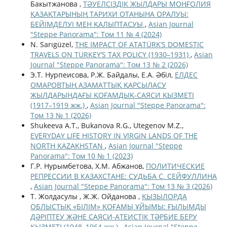
Бакытжанова ,
ТӘУЕЛСІЗДІК ЖЫЛДАРЫ МОҢҒОЛИЯ
ҚАЗАҚТАРЫНЫҢ ТАРИХИ ОТАНЫНА ОРАЛУЫ:
БЕЙІМДЕЛУІ МЕН ҚАЛЫПТАСУЫ
,
Asian Journal
"Steppe Panorama": Том 11 № 4 (2024)
N. Sarıgüzel,
THE IMPACT OF ATATÜRK’S DOMESTIC
TRAVELS ON TURKEY’S TAX POLICY (1930–1931)
,
Asian
Journal "Steppe Panorama": Том 13 № 2 (2026)
Э.Т. Нурпеисова, Р.Ж. Байдалы, Е.А. Әбіл,
ЕЛДЕС
ОМАРОВТЫҢ АЗАМАТТЫҚ ҚАРСЫЛАСУ
ЖЫЛДАРЫНДАҒЫ ҚОҒАМДЫҚ-САЯСИ ҚЫЗМЕТІ
(1917–1919 жж.)
,
Asian Journal "Steppe Panorama":
Том 13 № 1 (2026)
Shukeeva A.T., Bukanova R.G., Utegenov M.Z.,
EVERYDAY LIFE HISTORY IN VIRGIN LANDS OF THE
NORTH KAZAKHSTAN
,
Asian Journal "Steppe
Panorama": Том 10 № 1 (2023)
Г.Р. Нурымбетова, Х.М. Абжанов,
ПОЛИТИЧЕСКИЕ
РЕПРЕССИИ В КАЗАХСТАНЕ: СУДЬБА С. СЕЙФУЛЛИНА
,
Asian Journal "Steppe Panorama": Том 13 № 3 (2026)
Т. Жолдасулы , Ж.Ж. Ойданова ,
ҚЫЗЫЛОРДА
ОБЛЫСТЫҚ «БІЛІМ» ҚОҒАМЫ ҰЙЫМЫ: ҒЫЛЫМДЫ
ДӘРІПТЕУ ЖӘНЕ САЯСИ-АТЕИСТІК ТӘРБИЕ БЕРУ
ҚЫЗМЕТІ (1948–1964 жж.)
,
Asian Journal "Steppe