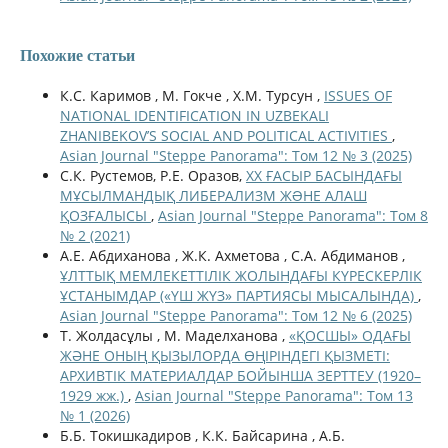
Похожие статьи
К.С. Каримов , М. Гокче , Х.М. Турсун ,
ISSUES OF
NATIONAL IDENTIFICATION IN UZBEKALI
ZHANIBEKOV’S SOCIAL AND POLITICAL ACTIVITIES
,
Asian Journal "Steppe Panorama": Том 12 № 3 (2025)
С.К. Рустемов, Р.Е. Оразов,
ХХ ҒАСЫР БАСЫНДАҒЫ
МҰСЫЛМАНДЫҚ ЛИБЕРАЛИЗМ ЖƏНЕ АЛАШ
ҚОЗҒАЛЫСЫ
,
Asian Journal "Steppe Panorama": Том 8
№ 2 (2021)
А.Е. Абдиханова , Ж.К. Ахметова , С.А. Абдиманов ,
ҰЛТТЫҚ МЕМЛЕКЕТТІЛІК ЖОЛЫНДАҒЫ КҮРЕСКЕРЛІК
ҰСТАНЫМДАР («ҮШ ЖҮЗ» ПАРТИЯСЫ МЫСАЛЫНДА)
,
Asian Journal "Steppe Panorama": Том 12 № 6 (2025)
Т. Жолдасұлы , М. Маделханова ,
«ҚОСШЫ» ОДАҒЫ
ЖӘНЕ ОНЫҢ ҚЫЗЫЛОРДА ӨҢІРІНДЕГІ ҚЫЗМЕТІ:
АРХИВТІК МАТЕРИАЛДАР БОЙЫНША ЗЕРТТЕУ (1920–
1929 жж.)
,
Asian Journal "Steppe Panorama": Том 13
№ 1 (2026)
Б.Б. Токишкадиров , К.К. Байсарина , А.Б.