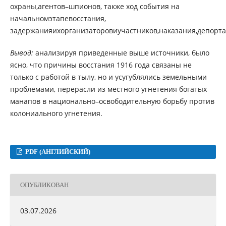
охраны,агентов–шпионов, также ход события на
начальномэтапевосстания,
задержанияихорганизаторовиучастников,наказания,депорт
Вывод:
анализируя приведенные выше источники, было
ясно, что причины восстания 1916 года связаны не
только с работой в тылу, но и усугублялись земельными
проблемами, перерасли из местного угнетения богатых
манапов в национально–освободительную борьбу против
колониального угнетения.
PDF (АНГЛИЙСКИЙ)
ОПУБЛИКОВАН
03.07.2026