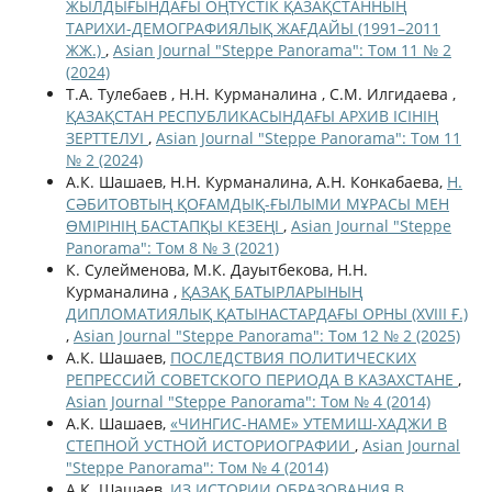
ЖЫЛДЫҒЫНДАҒЫ ОҢТҮСТІК ҚАЗАҚСТАННЫҢ
ТАРИХИ-ДЕМОГРАФИЯЛЫҚ ЖАҒДАЙЫ (1991–2011
ЖЖ.)
,
Asian Journal "Steppe Panorama": Том 11 № 2
(2024)
Т.А. Тулебаев , Н.Н. Курманалина , С.М. Илгидаева ,
ҚАЗАҚСТАН РЕСПУБЛИКАСЫНДАҒЫ АРХИВ ІСІНІҢ
ЗЕРТТЕЛУІ
,
Asian Journal "Steppe Panorama": Том 11
№ 2 (2024)
А.К. Шашаев, Н.Н. Курманалина, А.Н. Конкабаева,
Н.
СӘБИТОВТЫҢ ҚОҒАМДЫҚ-ҒЫЛЫМИ МҰРАСЫ МЕН
ӨМІРІНІҢ БАСТАПҚЫ КЕЗЕҢІ
,
Asian Journal "Steppe
Panorama": Том 8 № 3 (2021)
К. Сулейменова, М.К. Дауытбекова, Н.Н.
Курманалина ,
ҚАЗАҚ БАТЫРЛАРЫНЫҢ
ДИПЛОМАТИЯЛЫҚ ҚАТЫНАСТАРДАҒЫ ОРНЫ (ХVІІІ Ғ.)
,
Asian Journal "Steppe Panorama": Том 12 № 2 (2025)
А.К. Шашаев,
ПОСЛЕДСТВИЯ ПОЛИТИЧЕСКИХ
РЕПРЕССИЙ СОВЕТСКОГО ПЕРИОДА В КАЗАХСТАНЕ
,
Asian Journal "Steppe Panorama": Том № 4 (2014)
А.К. Шашаев,
«ЧИНГИС-НАМЕ» УТЕМИШ-ХАДЖИ В
СТЕПНОЙ УСТНОЙ ИСТОРИОГРАФИИ
,
Asian Journal
"Steppe Panorama": Том № 4 (2014)
А.К. Шашаев,
ИЗ ИСТОРИИ ОБРАЗОВАНИЯ В