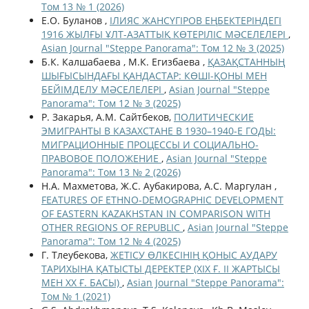
Том 13 № 1 (2026)
Е.О. Буланов ,
ІЛИЯС ЖАНСҮГІРОВ ЕҢБЕКТЕРІНДЕГІ
1916 ЖЫЛҒЫ ҰЛТ-АЗАТТЫҚ КӨТЕРІЛІС МӘСЕЛЕЛЕРІ
,
Asian Journal "Steppe Panorama": Том 12 № 3 (2025)
Б.К. Калшабаева , М.К. Егизбаева ,
ҚАЗАҚСТАННЫҢ
ШЫҒЫСЫНДАҒЫ ҚАНДАСТАР: КӨШІ-ҚОНЫ МЕН
БЕЙІМДЕЛУ МӘСЕЛЕЛЕРІ
,
Asian Journal "Steppe
Panorama": Том 12 № 3 (2025)
Р. Закарья, A.M. Сайтбеков,
ПОЛИТИЧЕСКИЕ
ЭМИГРАНТЫ В КАЗАХСТАНЕ В 1930–1940-Е ГОДЫ:
МИГРАЦИОННЫЕ ПРОЦЕССЫ И СОЦИАЛЬНО-
ПРАВОВОЕ ПОЛОЖЕНИЕ
,
Asian Journal "Steppe
Panorama": Том 13 № 2 (2026)
Н.А. Махметова, Ж.С. Аубакирова, А.С. Маргулан ,
FEATURES OF ETHNO-DEMOGRAPHIC DEVELOPMENT
OF EASTERN KAZAKHSTAN IN COMPARISON WITH
OTHER REGIONS OF REPUBLIC
,
Asian Journal "Steppe
Panorama": Том 12 № 4 (2025)
Г. Тлеубекова,
ЖЕТІСУ ӨЛКЕСІНІҢ ҚОНЫС АУДАРУ
ТАРИХЫНА ҚАТЫСТЫ ДЕРЕКТЕР (ХІХ Ғ. ІІ ЖАРТЫСЫ
МЕН ХХ Ғ. БАСЫ)
,
Asian Journal "Steppe Panorama":
Том № 1 (2021)