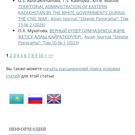
G.S. Abdrakhmanova, T.S. Kalenova , Kh.B. Maslov,
TERRITORIAL ADMINISTRATION OF EASTERN
KAZAKHSTAN BY THE WHITE GOVERNMENTS DURING
THE CIVIL WAR
,
Asian Journal "Steppe Panorama": Том
13 № 2 (2026)
О.Х. Мұхатова,
ВЕРНЫЙ ЕРЛЕР ГИМНАЗИЯСЫ ЖӘНЕ
ЖЕТІСУ АЛАШ ҚАЙРАТКЕРЛЕРІ
,
Asian Journal "Steppe
Panorama": Том 10 № 1 (2023)
1
2
3
4
5
6
7
8
9
10
>
>>
Вы также можете
начать расширеннвй поиск похожих
статей
для этой статьи.
ИНФОРМАЦИЯ