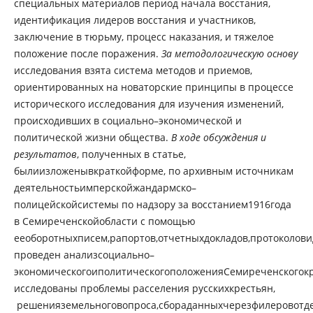
специальных материалов период начала восстания,
идентификация лидеров восстания и участников,
заключение в тюрьму, процесс наказания, и тяжелое
положение после поражения.
За методологическую основу
исследования взята система методов и приемов,
ориентированных на новаторские принципы в процессе
исторического исследования для изучения изменений,
происходивших в социально–экономической и
политической жизни общества.
В ходе обсуждения и
результатов
, полученных в статье,
былиизложенывкраткойформе, по архивным источникам
деятельностьимперскойжандармско–
полицейскойсистемы по надзору за восстанием1916года
в Семиреченскойобласти с помощью
ееоборотныхписем,рапортов,отчетныхдокладов,протоколов
проведен анализсоциально–
экономическогоиполитическогоположенияСемиреченскогокр
исследованы проблемы расселения русскихкрестьян,
решенияземельноговопроса,сбораданныхчерезфилеровотд