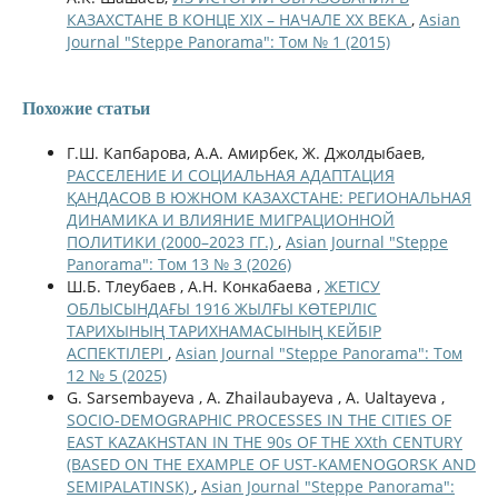
КАЗАХСТАНЕ В КОНЦЕ ХIХ – НАЧАЛЕ ХХ ВЕКА
,
Asian
Journal "Steppe Panorama": Том № 1 (2015)
Похожие статьи
Г.Ш. Капбарова, А.А. Амирбек, Ж. Джолдыбаев,
РАССЕЛЕНИЕ И СОЦИАЛЬНАЯ АДАПТАЦИЯ
ҚАНДАСОВ В ЮЖНОМ КАЗАХСТАНЕ: РЕГИОНАЛЬНАЯ
ДИНАМИКА И ВЛИЯНИЕ МИГРАЦИОННОЙ
ПОЛИТИКИ (2000–2023 ГГ.)
,
Asian Journal "Steppe
Panorama": Том 13 № 3 (2026)
Ш.Б. Тлеубаев , А.Н. Конкабаева ,
ЖЕТІСУ
ОБЛЫСЫНДАҒЫ 1916 ЖЫЛҒЫ КӨТЕРІЛІС
ТАРИХЫНЫҢ ТАРИХНАМАСЫНЫҢ КЕЙБІР
АСПЕКТІЛЕРІ
,
Asian Journal "Steppe Panorama": Том
12 № 5 (2025)
G. Sarsembayeva , A. Zhailaubayeva , A. Ualtayeva ,
SOCIO-DEMOGRAPHIC PROCESSES IN THE CITIES OF
EAST KAZAKHSTAN IN THE 90s OF THE ХХth CENTURY
(BASED ON THE EXAMPLE OF UST-KAMENOGORSK AND
SEMIPALATINSK)
,
Asian Journal "Steppe Panorama":