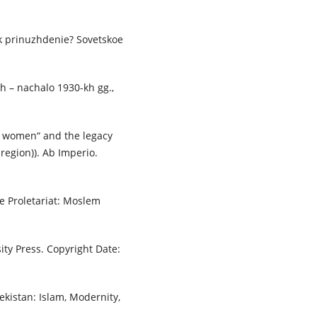
k prinuzhdenie? Sovetskoe
h – nachalo 1930-kh gg.,
f women“ and the legacy
region)). Ab Imperio.
e Proletariat: Moslem
ity Press. Copyright Date:
stan: Islam, Modernity,