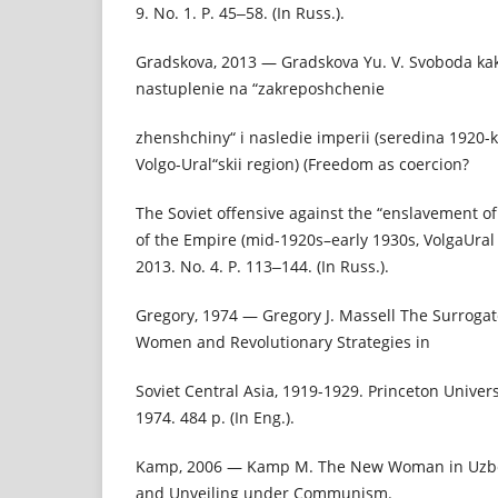
9. No. 1. P. 45‒58. (In Russ.).
Gradskova, 2013 — Gradskova Yu. V. Svoboda ka
nastuplenie na “zakreposhchenie
zhenshchiny“ i nasledie imperii (seredina 1920-k
Volgo-Ural“skii region) (Freedom as coercion?
The Soviet offensive against the “enslavement o
of the Empire (mid-1920s–early 1930s, VolgaUral 
2013. No. 4. P. 113‒144. (In Russ.).
Gregory, 1974 — Gregory J. Massell The Surrogat
Women and Revolutionary Strategies in
Soviet Central Asia, 1919-1929. Princeton Univers
1974. 484 p. (In Eng.).
Kamp, 2006 — Kamp M. The New Woman in Uzbeki
and Unveiling under Communism.