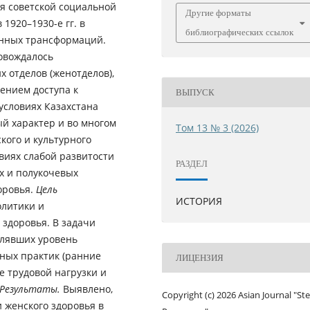
я советской социальной
Другие форматы
1920–1930-е гг. в
библиографических ссылок
онных трансформаций.
овождалось
 отделов (женотделов),
ением доступа к
ВЫПУСК
условиях Казахстана
й характер и во многом
Том 13 № 3 (2026)
кого и культурного
виях слабой развитости
РАЗДЕЛ
х и полукочевых
оровья.
Цель
ИСТОРИЯ
литики и
 здоровья. В задачи
елявших уровень
ных практик (ранние
ЛИЦЕНЗИЯ
е трудовой нагрузки и
Результаты.
Выявлено,
Copyright (c) 2026 Asian Journal "St
 женского здоровья в