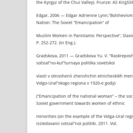
the Kyrgyz of the Chui Valley). Frunze: AS KirgSSR
Edgar, 2006 — Edgar Adrienne Lynn,”Bolshevism,
Nation: The Soviet “Emancipation“ of
Muslim Women in PanIslamic Perspective”, Slavic
P. 252-272. (In Eng.).
Gradskova, 2011 — Gradskova Yu. V. “Raskreposh
sotsial“no-kul“turnaya politika sovetskoi
vlasti v otnoshenii zhenshchin etnicheskikh men
Volgo-Ural“skogo regiona v 1920-e gody)
(“Emancipation of the national woman“ ‒ the soci
Soviet government towards women of ethnic
minorities (on the example of the Volga-Ural regi
issledovanii sotsial“noi politiki. 2011. Vol.