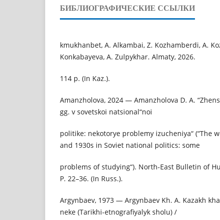
БИБЛИОГРАФИЧЕСКИЕ ССЫЛКИ
kmukhanbet, A. Alkambai, Z. Kozhamberdі, A. Ko
Konkabayeva, A. Zulpykhar. Almaty, 2026.
114 p. (In Kaz.).
Amanzholova, 2024 — Amanzholova D. A. “Zhensk
gg. v sovetskoi natsional“noi
politike: nekotorye problemy izucheniya“ (“The 
and 1930s in Soviet national politics: some
problems of studying“). North-East Bulletin of Hu
P. 22–36. (In Russ.).
Argynbaev, 1973 — Argynbaev Kh. A. Kazakh kh
neke (Tarikhi-etnografiyalyk sholu) /