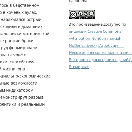
Panorama"
лось в бедственном
 в кочевых аулах,
и наблюдался острый
Это произведение доступно по
исходили в домашних
лицензии Creative Commons
шало риски материнской
«Attribution-NonCommercial-
ые ранние браки,
NoDerivatives» («Атрибуция —
труд формировали
Некоммерческое использование
рован
вывод
о
Без производных произведений») 
ики: способствуя
Всемирная
.
 жизни, она
оциально-экономические
ьные возможности
ным индикатором
демонстрируя разрыв
олитики и реальными