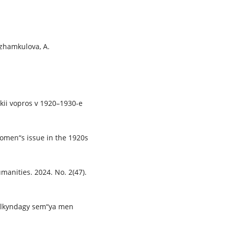
zhamkulova, A.
ii vopros v 1920–1930-e
women“s issue in the 1920s
manities. 2024. No. 2(47).
alkyndagy sem“ya men