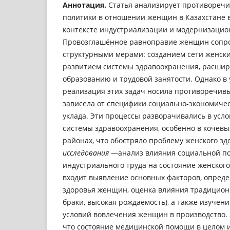
Аннотация.
Статья анализирует противоречи
политики в отношении женщин в Казахстане в 
контексте индустриализации и модернизаци
Провозглашённое равноправие женщин сопр
структурными мерами: созданием сети женских
развитием системы здравоохранения, расшир
образованию и трудовой занятости. Однако в 
реализация этих задач носила противоречивы
зависела от специфики социально-экономичес
уклада. Эти процессы разворачивались в усло
системы здравоохранения, особенно в кочевы
районах, что обостряло проблему женского зд
исследования
—анализ влияния социальной по
индустриального труда на состояние женского
входит выявление основных факторов, опред
здоровья женщин, оценка влияния традицион
браки, высокая рождаемость), а также изучени
условий вовлечения женщин в производство.
что состояние медицинской помощи в целом и