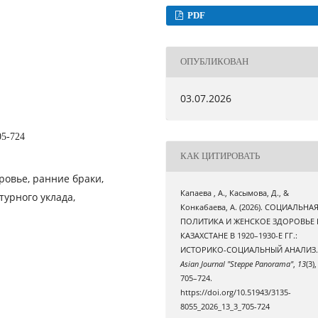
PDF
ОПУБЛИКОВАН
03.07.2026
05-724
КАК ЦИТИРОВАТЬ
ровье, ранние браки,
Капаева , А., Касымова, Д., &
урного уклада,
Конкабаева, А. (2026). СОЦИАЛЬНА
ПОЛИТИКА И ЖЕНСКОЕ ЗДОРОВЬЕ 
КАЗАХСТАНЕ В 1920–1930-Е ГГ.:
ИСТОРИКО-СОЦИАЛЬНЫЙ АНАЛИЗ
Asian Journal "Steppe Panorama"
,
13
(3),
705–724.
https://doi.org/10.51943/3135-
8055_2026_13_3_705-724