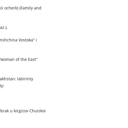
ii ocherk) (Family and
az.).
nshchina Vostoka“ i
“woman of the East“
akhstan: labirinty
ty:
rak u kirgizov Chuiskoi