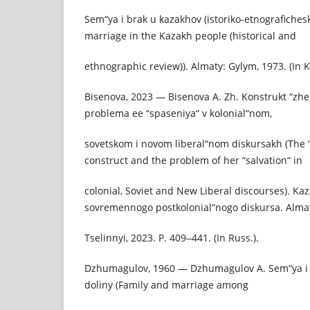
Sem“ya i brak u kazakhov (istoriko-etnografichesk
marriage in the Kazakh people (historical and
ethnographic review)). Almaty: Gylym, 1973. (In K
Bisenova, 2023 — Bisenova A. Zh. Konstrukt “zhe
problema ee “spaseniya“ v kolonial“nom,
sovetskom i novom liberal“nom diskursakh (The 
construct and the problem of her “salvation“ in
colonial, Soviet and New Liberal discourses). Kaz
sovremennogo postkolonial“nogo diskursa. Alma
Tselinnyi, 2023. P. 409‒441. (In Russ.).
Dzhumagulov, 1960 — Dzhumagulov A. Sem“ya i b
doliny (Family and marriage among