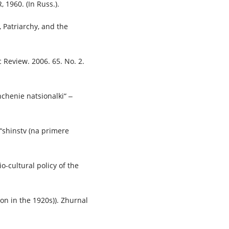
, 1960. (In Russ.).
 Patriarchy, and the
 Review. 2006. 65. No. 2.
chenie natsionalki“ ‒
“shinstv (na primere
o-cultural policy of the
on in the 1920s)). Zhurnal